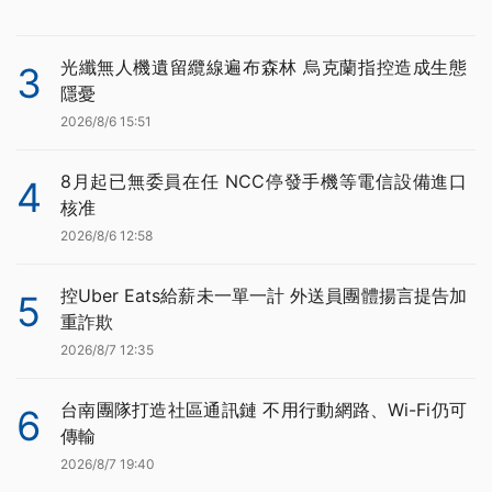
光纖無人機遺留纜線遍布森林 烏克蘭指控造成生態
3
隱憂
2026/8/6 15:51
8月起已無委員在任 NCC停發手機等電信設備進口
4
核准
2026/8/6 12:58
控Uber Eats給薪未一單一計 外送員團體揚言提告加
5
重詐欺
2026/8/7 12:35
台南團隊打造社區通訊鏈 不用行動網路、Wi-Fi仍可
6
傳輸
2026/8/7 19:40