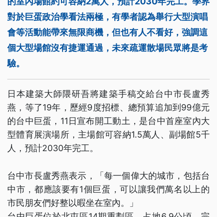
的室內場館約可容納2萬人，預計2030年完工。學界
對於巨蛋政治學看法兩極，有學者認為舉行大型演唱
會等活動能帶來無限商機，但也有人不看好，強調這
個大型場館沒有捷運通過，未來疏運散場民眾將是考
驗。
日本建築大師隈研吾將建築手稿交給台中市長盧秀
燕，等了19年，歷經9度招標、總預算追加到99億元
的台中巨蛋，11日宣布開工動土，是台中首座室內大
型體育展演場所，主場館可容納1.5萬人、副場館5千
人，預計2030年完工。
台中市長盧秀燕表示，「每一個偉大的城市，包括台
中市，都應該要有1個巨蛋，可以讓我們萬名以上的
市民朋友們好整以暇坐在室內。」
台中巨蛋位於北屯區14期重劃區，占地6.9公頃，完