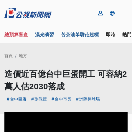
總預算審查
漢光演習
苦茶油苯駢芘超標
即時
熱門
首頁
地方
造價近百億台中巨蛋開工 可容納2
萬人估2030落成
台中巨蛋
副教授
台中市長
洲際棒球場