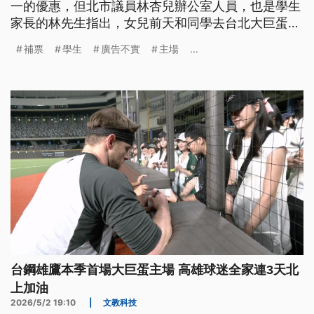
一的優惠，但北市議員林杏兒辦公室人員，也是學生
家長的林先生指出，女兒前天和同學去台北大巨蛋，
卻被驗票人員以「必須是北市學生」才符資格為由，
補票
學生
廣告不實
主場
...
得補票，質疑球團廣告不實，工作人員的教育訓練不
足。
台鋼雄鷹本季首場大巨蛋主場 高雄球迷全家連3天北
上加油
2026/5/2 19:10
|
文教科技