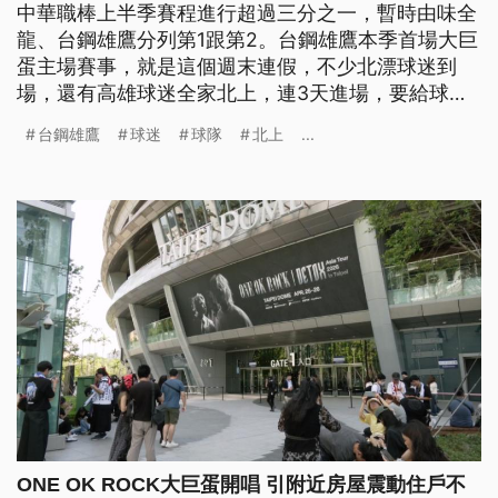
中華職棒上半季賽程進行超過三分之一，暫時由味全
龍、台鋼雄鷹分列第1跟第2。台鋼雄鷹本季首場大巨
蛋主場賽事，就是這個週末連假，不少北漂球迷到
場，還有高雄球迷全家北上，連3天進場，要給球隊
力量。
台鋼雄鷹
球迷
球隊
北上
...
ONE OK ROCK大巨蛋開唱 引附近房屋震動住戶不