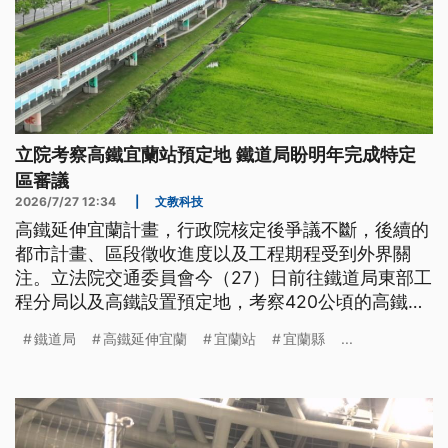
立院考察高鐵宜蘭站預定地 鐵道局盼明年完成特定
區審議
2026/7/27 12:34
|
文教科技
高鐵延伸宜蘭計畫，行政院核定後爭議不斷，後續的
都市計畫、區段徵收進度以及工程期程受到外界關
注。立法院交通委員會今（27）日前往鐵道局東部工
程分局以及高鐵設置預定地，考察420公頃的高鐵特
定區計畫，縣政府表示，月底清完地籍後就會進行公
鐵道局
高鐵延伸宜蘭
宜蘭站
宜蘭縣
...
開展覽；鐵道局則希望，可以在明（2027）年中完
成內政部審議。