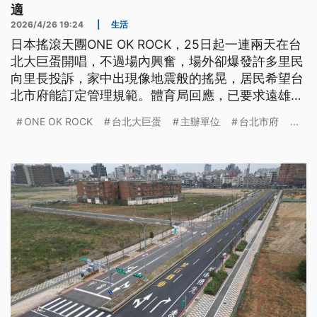
適
2026/4/26 19:24
|
生活
日本搖滾天團ONE OK ROCK，25日起一連兩天在台
北大巨蛋開唱，不過場內興奮，場外卻爆發許多里民
向里長投訴，家中出現像地震般的搖晃，居民希望台
北市府能訂定管理規範。體育局回應，已要求遠雄轉
知主辦單位，落實以拍手取代跳動，今（26）日將加
ONE OK ROCK
台北大巨蛋
主辦單位
台北市府
...
派人力現場確認執行情形。