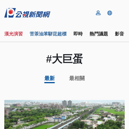
漢光演習
苦茶油苯駢芘超標
即時
熱門議題
影音
#大巨蛋
最新
最相關