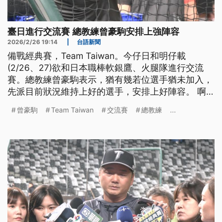
臺日進行交流賽 總教練曾豪駒安排上強陣容
2026/2/26 19:14
|
台語新聞
備戰經典賽，Team Taiwan。今仔日和明仔載
(2/26、27)欲和日本職棒軟銀鷹、火腿隊進行交流
賽。總教練曾豪駒表示，猶有幾若位選手猶未加入，
先派目前狀況維持上好的選手，安排上好陣容。 啊
若球星龍仔因為手曲的問題確定退賽，啥人來補伊的
曾豪駒
Team Taiwan
交流賽
總教練
...
位，曾豪駒表示，人選明仔載公佈。（新聞標題、導
言為台語文）