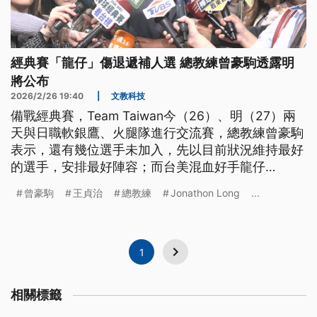
經典賽「龍仔」傷退遞補人選 總教練曾豪駒透露明
將公布
2026/2/26 19:40
|
文教科技
備戰經典賽，Team Taiwan今（26）、明（27）兩
天與日職軟銀鷹、火腿隊進行交流賽，總教練曾豪駒
表示，還有幾位選手未加入，先以目前狀況維持最好
的選手，安排最好陣容；而台美混血好手龍仔
（Jonathon Long）因左手肘確定退賽，遞補球員會
曾豪駒
王貞治
總教練
Jonathon Long
...
是內野還是外野手，曾豪駒表示，人選明日公布。
1
相關標籤