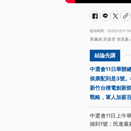
發布時間：
2023/12/11 19
黃姵涵 吳嘉堡 張君豪
中選會11日舉辦
侯康配則是3號
新竹台積電創新
戰略，軍人加薪
中選會11日上
抽到1號；民進黨