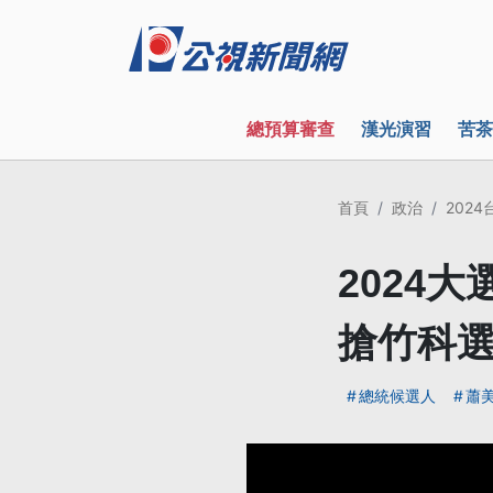
總預算審查
漢光演習
苦茶
首頁
政治
202
2024
搶竹科
總統候選人
蕭