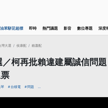
油苯駢芘超標
即時
熱門議題
影音
數位專題
深度
4台灣大選
侯康配
賴蕭配
大選／柯再批賴違建屬誠信問題
選票
美琴
台積電
問題
...