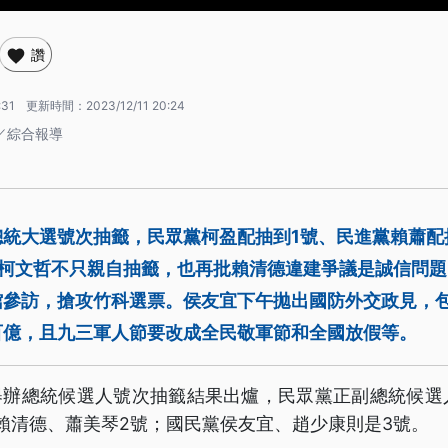
讚
:31
更新時間：
2023/12/11 20:24
／綜合報導
總統大選號次抽籤，民眾黨柯盈配抽到1號、民進黨賴蕭配
。柯文哲不只親自抽籤，也再批賴清德違建爭議是誠信問
館參訪，搶攻竹科選票。侯友宜下午拋出國防外交政見，
百億，且九三軍人節要改成全民敬軍節和全國放假等。
午舉辦總統候選人號次抽籤結果出爐，民眾黨正副總統候選
賴清德、蕭美琴2號；國民黨侯友宜、趙少康則是3號。