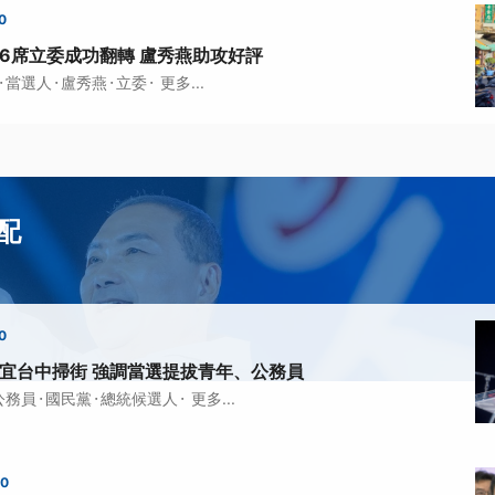
0
中6席立委成功翻轉 盧秀燕助攻好評
·
·
·
·
當選人
盧秀燕
立委
更多...
配
0
友宜台中掃街 強調當選提拔青年、公務員
·
·
·
公務員
國民黨
總統候選人
更多...
00