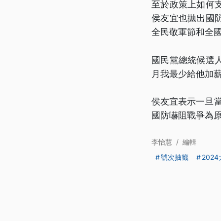
至於政策上如何
侯友宜也拋出國
全民敬軍節和全
國民黨總統候選
月我最少給他加薪
侯友宜表示一旦當
國防嚇阻戰爭為
李怡慧
/
編輯
號次抽籤
202