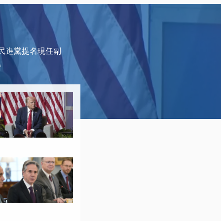
前民進黨提名現任副
。