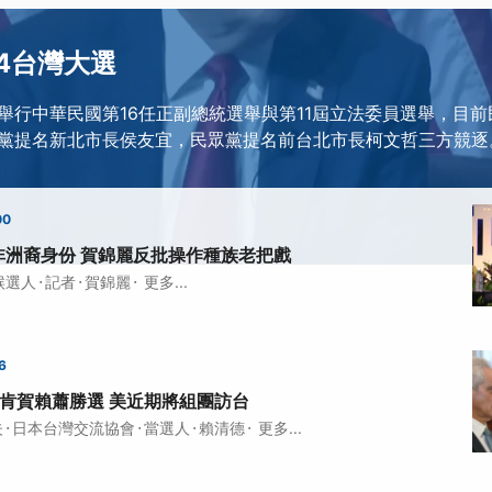
24台灣大選
日將舉行中華民國第16任正副總統選舉與第11屆立法委員選舉，目
黨提名新北市長侯友宜，民眾黨提名前台北市長柯文哲三方競逐
00
非洲裔身份 賀錦麗反批操作種族老把戲
·
·
·
候選人
記者
賀錦麗
更多...
6
林肯賀賴蕭勝選 美近期將組團訪台
·
·
·
·
夫
日本台灣交流協會
當選人
賴清德
更多...