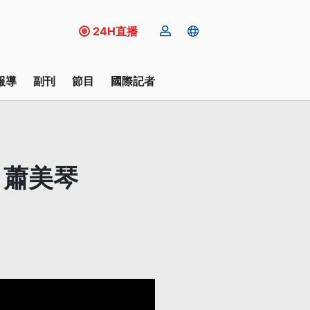
24H直播
報導
副刊
節目
國際記者
 蕭美琴