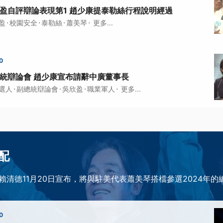
欣盈自評辯論表現第1 趙少康提泰勒絲行程說明經過
·
·
·
·
盈
校園安全
泰勒絲
蕭美琴
更多...
0
總統辯論會 趙少康宣布請辭中廣董事長
·
·
·
·
選人
副總統辯論會
吳欣盈
職業軍人
更多...
配
賴清德11月20日宣布，將與駐美代表蕭美琴搭檔參選2024年的
0