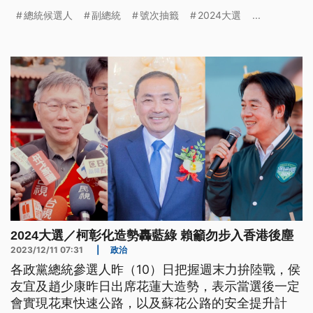
總統候選人
副總統
號次抽籤
2024大選
...
2024大選／柯彰化造勢轟藍綠 賴籲勿步入香港後塵
2023/12/11 07:31
|
政治
各政黨總統參選人昨（10）日把握週末力拚陸戰，侯
友宜及趙少康昨日出席花蓮大造勢，表示當選後一定
會實現花東快速公路，以及蘇花公路的安全提升計