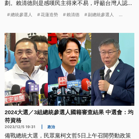
劃。賴清德則是感嘆民主得來不易，呼籲台灣人認清
香港已經沒有民主自由，別讓台灣步入香港後塵。至
總統參選人
花蓮造勢
賴清德
副總統參選人
...
於柯文哲到彰化跑行程，受訪時左批藍營高層吃香喝
辣、右攻賴清德不拆違建，積極突圍。2024大選本
週進入倒數1個月，中選會今日上午將進行總統參選
人號次抽籤。
2024大選／3組總統參選人國籍審查結果 中選會：均
符資格
2023/12/5 19:31
|
政治
備戰總統大選，民眾黨柯文哲5日上午召開勞動政策