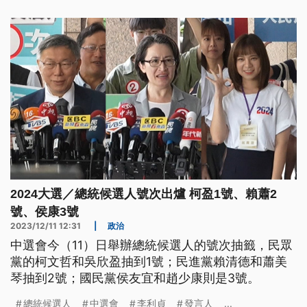
成全民敬軍節和全國放假等。
2024大選／總統候選人號次出爐 柯盈1號、賴蕭2
號、侯康3號
2023/12/11 12:31
|
政治
中選會今（11）日舉辦總統候選人的號次抽籤，民眾
黨的柯文哲和吳欣盈抽到1號；民進黨賴清德和蕭美
琴抽到2號；國民黨侯友宜和趙少康則是3號。
總統候選人
中選會
李利貞
發言人
...