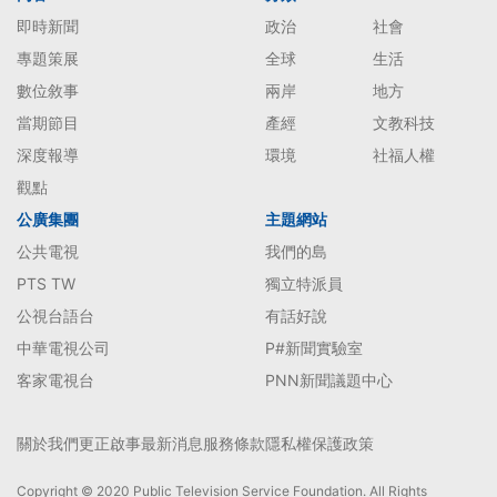
即時新聞
政治
社會
專題策展
全球
生活
數位敘事
兩岸
地方
當期節目
產經
文教科技
深度報導
環境
社福人權
觀點
公廣集團
主題網站
公共電視
我們的島
PTS TW
獨立特派員
公視台語台
有話好說
中華電視公司
P#新聞實驗室
客家電視台
PNN新聞議題中心
關於我們
更正啟事
最新消息
服務條款
隱私權保護政策
Copyright © 2020 Public Television Service Foundation. All Rights