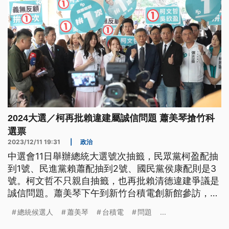
2024大選／柯再批賴違建屬誠信問題 蕭美琴搶竹科
選票
2023/12/11 19:31
|
政治
中選會11日舉辦總統大選號次抽籤，民眾黨柯盈配抽
到1號、民進黨賴蕭配抽到2號、國民黨侯康配則是3
號。柯文哲不只親自抽籤，也再批賴清德違建爭議是
誠信問題。蕭美琴下午到新竹台積電創新館參訪，搶
攻竹科選票。侯友宜下午拋出國防外交政見，包括建
總統候選人
蕭美琴
台積電
問題
...
構國家安全戰略，軍人加薪百億，且九三軍人節要改