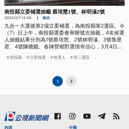
南投縣立委補選抽籤 蔡培慧1號、林明溱2號
2023/2/7 12:56
|
政治
九合一大選後第2場立委補選，為南投縣第2選區。今
（7）日上午，南投縣選委會舉辦號次抽籤，4名候選
人抽籤結果分別為1號蔡培慧、2號林明溱、3號魯昱
君、4號陳聰鑑。各陣營都對選情有信心，3月4日將
舉行投票。
南投縣
立委補選
候選人
第二選區
...
1
內容
分類