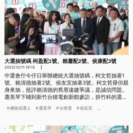
大選抽號碼 柯盈配1號、賴蕭配2號、侯康配3號
2023/12/11 19:15
|
中選會佇今仔日舉辦總統大選抽號碼，柯文哲抽著1
號、賴清德抽著2號、侯友宜抽著3號。柯文哲毋但親
身來抽，批評賴清德的舊厝違建爭議，是誠信問題。
蕭美琴下晡到新竹台積電創新館參訪，拚竹科的選
票。侯友宜下晡提出國防外交政見，也講著軍人愛加
總統候選人
蕭美琴
台積電
侯友宜
...
薪水的議題。(本則新聞標題、導言皆為台語文)