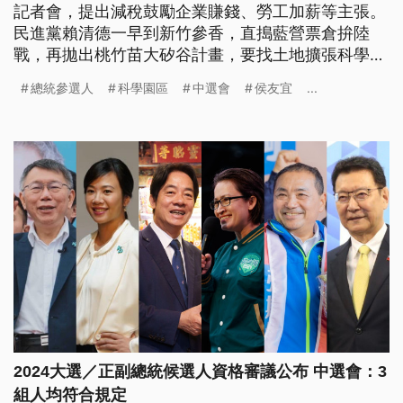
記者會，提出減稅鼓勵企業賺錢、勞工加薪等主張。
民進黨賴清德一早到新竹參香，直搗藍營票倉拚陸
戰，再拋出桃竹苗大矽谷計畫，要找土地擴張科學園
區，搶攻科技選票。藍綠也持續為能源議題隔空開
總統參選人
科學園區
中選會
侯友宜
...
槓，侯友宜再批，中央非核家園與國際趨勢背道而
馳，錯誤的政策比貪污更嚴重。
2024大選／正副總統候選人資格審議公布 中選會：3
組人均符合規定