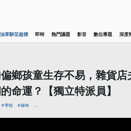
油苯駢芘超標
即時
熱門議題
影音
數位專題
深度
甸偏鄉孩童生存不易，雜貨店
們的命運？【獨立特派員】
學校
緬甸
...