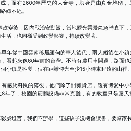
9成，而有2600年歷史的大金寺，塔身是由真金堆砌，
潮絡繹不絕。
軍事政變後，因內戰治安動盪，當地觀光業景氣急轉直下
的生活，也同樣受到政變影響，持續改變著。
是早年從中國雲南移居緬甸的華人後代，兩人婚後在小鎮
街，看起來像60年前的台灣。不時有農用車開過，路面也
個小鎮是科峎，位在距離仰光至少15小時車程遠的山裡
，有感於科峎的落後，他們除了開雜貨店，還有博愛中小
立8年了，校園的硬體設備非常克難，有的教室只是露天
。
傅彩威坦言，我們不辦學，這些孩子沒機會讀書，要幫家