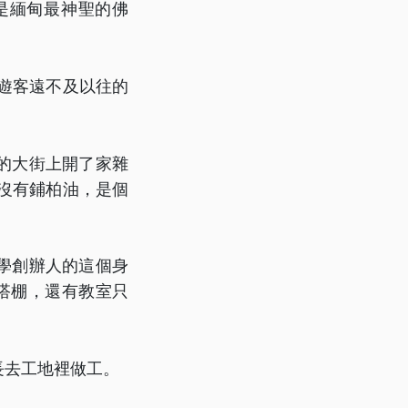
是緬甸最神聖的佛
，遊客遠不及以往的
的大街上開了家雜
沒有鋪柏油，是個
。
學創辦人的這個身
搭棚，還有教室只
長去工地裡做工。