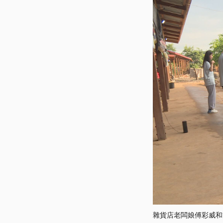
雜貨店老闆娘傅彩威和