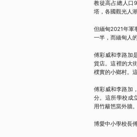
教徒高占總人口
塔，各國觀光人
但緬甸2021年
一半，而緬甸人
傅彩威和李路加
貨店。這裡的大
樸實的小鄉村。這
傅彩威和李路加
分。這所學校成
用竹籬笆當外牆
博愛中小學校長