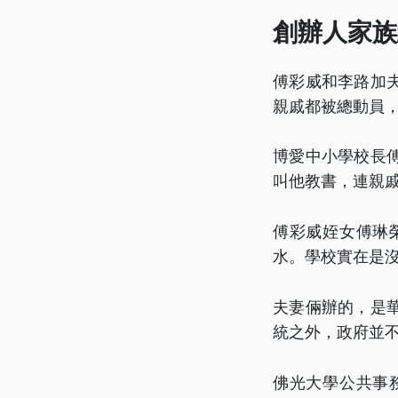
創辦人家族
傅彩威和李路加
親戚都被總動員
博愛中小學校長
叫他教書，連親
傅彩威姪女傅琳
水。學校實在是
夫妻倆辦的，是
統之外，政府並
佛光大學公共事