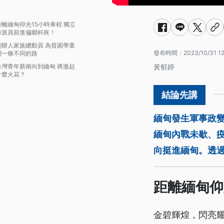
距離緬甸仰光15小時車程 獨立
特派員前進偏鄉科峎！
創辦人家族總動員 為貧困學童
發布時間：
2023/10/31 1
闢一條不同的路
台灣青年新南向到緬甸 將激起
黃郁婷
什麼火花？
緬甸發生軍事政
緬甸內戰未歇、
向挺進緬甸。透
距離緬甸仰
金碧輝煌，閃亮耀