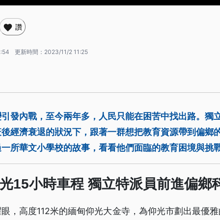
讚
2:54
更新時間：
2023/11/2 11:25
變引發內戰，至今兩年多，人民只能在困苦中找出路。獨
疫後經濟衰退的狀況下，跟著一群想把教育資源帶到偏鄉
過一所華文小學校的故事，看看他們面臨的教育困境與挑
光15小時車程 獨立特派員前進偏鄉
眼，高度112米的緬甸仰光大金寺，為仰光市劃出最優