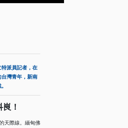
立特派員記者，在
的台灣青年，新南
戰。
科峎！
雅的天際線。緬甸佛