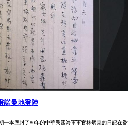
證諾曼地登陸
近期一本塵封了80年的中華民國海軍軍官林炳堯的日記在