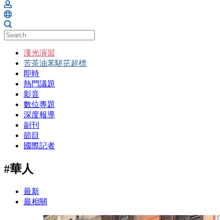
漢光演習
苦茶油苯駢芘超標
即時
熱門議題
影音
數位專題
深度報導
副刊
節目
國際記者
#華人
最新
最相關