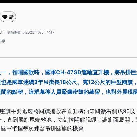
讚
31
更新時間：
2023/10/3 14:47
報導
一，領唱國歌時，國軍CH-47SD運輸直升機，將吊掛
也是國軍連續3年吊掛長18公尺、寬12公尺的巨型國旗
員間的默契，這群幕後人員緊鑼密鼓的練習，也對外展現
名壓旗手要迅速將國旗擺放在直升機油箱國徽右側成90度
升，直到國旗尾端離地，立刻拉開解脫繩，讓旗面展開，
，國軍把握每次練習吊掛國旗的機會。