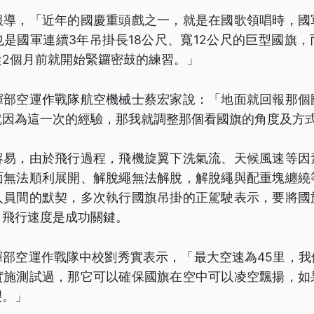
報導，「近年的國慶重頭戲之一，就是在國歌領唱時，國
是國軍連續3年吊掛長18公尺、寬12公尺的巨型國旗
從2個月前就開始緊鑼密鼓的練習。」
揮部空運作戰隊航空機械士蔡宏家說：「地面就回報那個
就因為這一次的經驗，那我就調整那個看國旗的角度及方
容易，由於飛行過程，飛機旋翼下洗氣流、天候風速等因
面無法順利展開、解脫繩無法解脫，解脫繩與配重塊纏繞
人員間的默契，多次執行國旗吊掛的正駕駛表示，要將國
，飛行速度是成功關鍵。
揮部空運作戰隊中校劉秀實表示，「最大空速為45里，我
實施測試過，那它可以確保國旗在空中可以凌空飄揚，如
裂。」