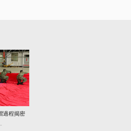
摺過程揭密
..