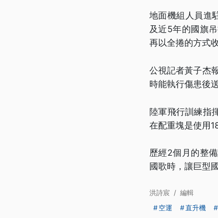
地面機組人員進
及近5年的國旗
再以全捲的方式
公視記者黃子杰報
時能執行傷患後
陸軍飛行訓練指
在配重塊是使用1
歷經2個月的整
國歌時，讓巨型
洪詩宸
/
編輯
空運
直升機