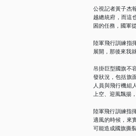
公視記者黃子杰
越總統府，而這也
困的任務，國軍
陸軍飛行訓練指
展開，那後來我
吊掛巨型國旗不
發狀況，包括旗
人員與飛行機組
上空、迎風飄揚
陸軍飛行訓練指
適風的時候，來
可能造成國旗撕