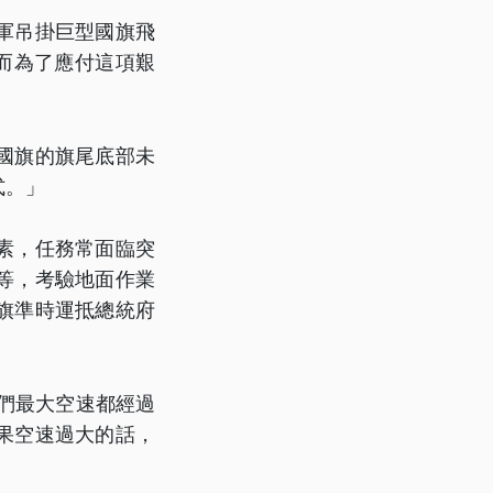
軍吊掛巨型國旗飛
，而為了應付這項艱
國旗的旗尾底部未
式。」
素，任務常面臨突
等，考驗地面作業
旗準時運抵總統府
們最大空速都經過
果空速過大的話，