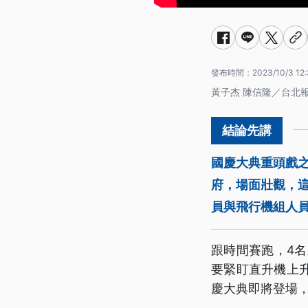
發布時間：
2023/10/3 12:
黃子杰 陳信隆／台北
國慶大典重頭戲之
府，場面壯觀，這
員與飛行機組人
跟時間賽跑，4
要緊盯直升機上
慶大典即將登場