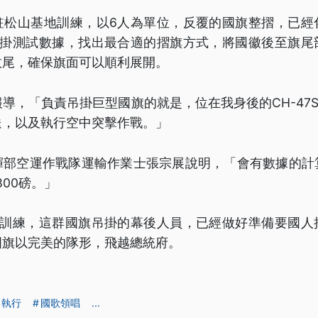
駐松山基地訓練，以6人為單位，反覆的國旗整摺，已經
吊掛測試數據，找出最合適的摺旗方式，將國徽後至旗尾
收尾，確保旗面可以順利展開。
導，「負責吊掛巨型國旗的就是，位在我身後的CH-47
送，以及執行空中突擊作戰。」
揮部空運作戰隊運輸作業士張宗展說明，「會有數據的計
800磅。」
備訓練，這群國旗吊掛的幕後人員，已經做好準備要國人
國旗以完美的隊形，飛越總統府。
執行
國歌領唱
...