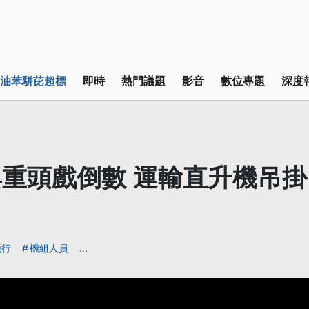
油苯駢芘超標
即時
熱門議題
影音
數位專題
深度
重頭戲倒數 運輸直升機吊
飛行
機組人員
...