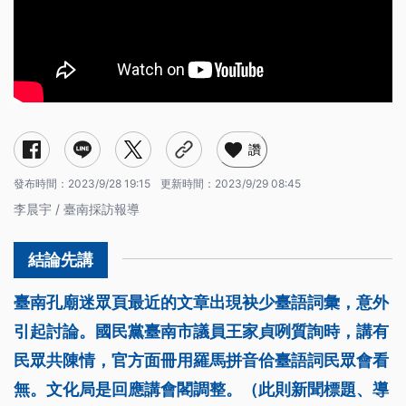
讚
發布時間：
2023/9/28 19:15
更新時間：
2023/9/29 08:45
李晨宇 / 臺南採訪報導
臺南孔廟迷眾頁最近的文章出現袂少臺語詞彙，意外
引起討論。國民黨臺南市議員王家貞咧質詢時，講有
民眾共陳情，官方面冊用羅馬拼音佮臺語詞民眾會看
無。文化局是回應講會閣調整。（此則新聞標題、導