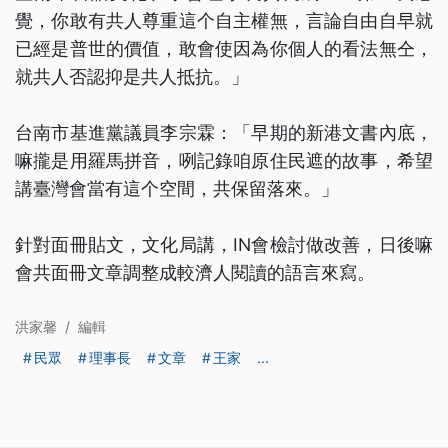
覺，你敢有共人尊重這个自主權無，言論自由自早就
已經是普世的價值，敢會使因為你個人的看法無仝，
就共人否認抑是共人抵抗。」
台南市基進黨議員李宗霖：「早期的新港文書內底，
嘛攏是用羅馬拼音，咧記錄咱原住民遮的故事，希望
講臺灣會當有這个空間，共保留落來。」
針對面冊貼文，文化局講，IN會檢討做改善，日後嘛
會共面冊文章調整成較濟人閱讀的語言來寫。
洪家馨
/
編輯
民眾
理事長
文章
王家
...