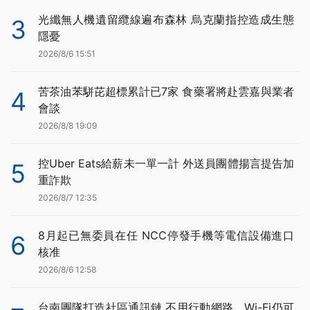
光纖無人機遺留纜線遍布森林 烏克蘭指控造成生態
3
隱憂
2026/8/6 15:51
苦茶油苯駢芘超標累計已7家 食藥署將赴雲嘉與業者
4
會談
2026/8/8 19:09
控Uber Eats給薪未一單一計 外送員團體揚言提告加
5
重詐欺
2026/8/7 12:35
8月起已無委員在任 NCC停發手機等電信設備進口
6
核准
2026/8/6 12:58
台南團隊打造社區通訊鏈 不用行動網路、Wi-Fi仍可