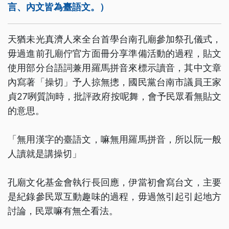
言、內文皆為臺語文。）
天猶未光真濟人來全台首學台南孔廟參加祭孔儀式，
毋過進前孔廟佇官方面冊分享準備活動的過程，貼文
使用部分台語詞兼用羅馬拼音來標示讀音，其中文章
內寫著「操切」予人掠無摠，國民黨台南市議員王家
貞27咧質詢時，批評政府按呢舞，會予民眾看無貼文
的意思。
「無用漢字的臺語文，嘛無用羅馬拼音，所以阮一般
人讀就是講操切」
孔廟文化基金會執行長回應，伊當初會寫台文，主要
是紀錄參民眾互動趣味的過程，毋過煞引起引起地方
討論，民眾嘛有無仝看法。