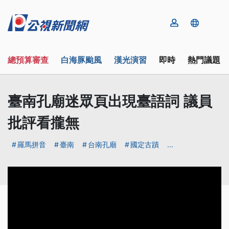
總預算審查
白海豚颱風
漢光演習
即時
熱門議題
臺南孔廟迷眾頁出現臺語詞 議員
批評看攏無
羅馬拼音
臺南
台南孔廟
國定古蹟
...