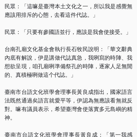
民眾：「這嘛是臺灣本土文化之一，所以我是感覺無
應該用排斥的心態，去看這件代誌。」
民眾：「只要有參國語並行，應該是我會使接受。」
台南孔廟文化基金會執行長石牧民說明：「華文辭典
內底有解說，伊是講做代誌真急，我咧寫的時陣、我
想欲呈現，咱孔廟咧準備祭孔的時陣，逐家人足無閒
的、真積極咧做這个代誌。」
臺南市台語文化班學會理事長黃良成指出，國家語言
法既然通過矣語言就愛平等，伊認為無應該看無就反
對。嘛有議員表示，希望臺灣會使落實多元島嶼的精
神。
臺南市台語文化班學會理事長黃良成：「第一我感