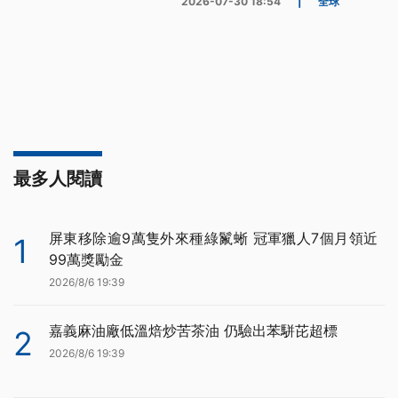
2026-07-30 18:54
|
全球
最多人閱讀
屏東移除逾9萬隻外來種綠鬣蜥 冠軍獵人7個月領近
1
99萬獎勵金
2026/8/6 19:39
嘉義麻油廠低溫焙炒苦茶油 仍驗出苯駢芘超標
2
2026/8/6 19:39