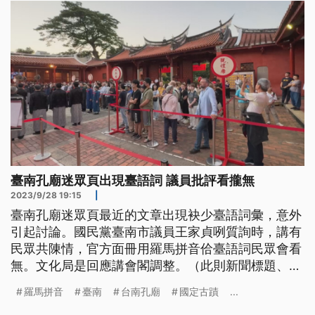
臺南孔廟迷眾頁出現臺語詞 議員批評看攏無
2023/9/28 19:15
|
臺南孔廟迷眾頁最近的文章出現袂少臺語詞彙，意外
引起討論。國民黨臺南市議員王家貞咧質詢時，講有
民眾共陳情，官方面冊用羅馬拼音佮臺語詞民眾會看
無。文化局是回應講會閣調整。（此則新聞標題、導
言、內文皆為臺語文。）
羅馬拼音
臺南
台南孔廟
國定古蹟
...