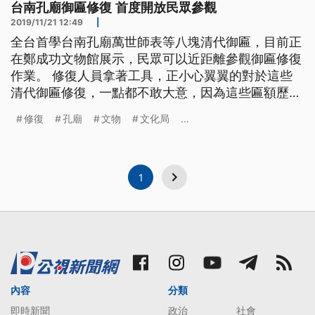
台南孔廟御匾修復 首度開放民眾參觀
2019/11/21 12:49
|
全台首學台南孔廟萬世師表等八塊清代御匾，目前正
在鄭成功文物館展示，民眾可以近距離參觀御匾修復
作業。 修復人員拿著工具，正小心翼翼的對於這些
清代御匾修復，一點都不敢大意，因為這些匾額歷史
都超過300年，跟以往不一樣，文物修復工作過往都
修復
孔廟
文物
文化局
...
是不對外開放，但這次台南市文化局特別開放給民眾
參觀，要讓民眾了解修復文物的過程。 民眾說：
「我們也很喜歡，很希望能夠看到他們怎麼修復，雖
然不懂啦，可是究竟這個平常別的地
1
內容
分類
即時新聞
政治
社會