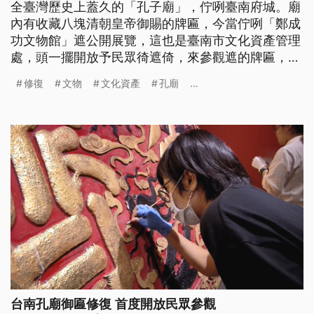
全臺灣歷史上蓋久的「孔子廟」，佇咧臺南府城。廟
內有收藏八塊清朝皇帝御賜的牌匾，今當佇咧「鄭成
功文物館」遮公開展覽，這也是臺南市文化資產管理
處，頭一擺開放予民眾徛遮倚，來參觀遮的牌匾，現
場整理佮復原的過程，有影是生目睭、發目眉，頭一
修復
文物
文化資產
孔廟
...
擺有地看。 修復人員拿著工具，正小心翼翼的對於
這些清代御匾修復，一點都不敢大意，因為這些匾額
歷史都超過300年，跟以往不一樣，文物修復工作過
往都是不對外開放，但這次台南
台南孔廟御匾修復 首度開放民眾參觀