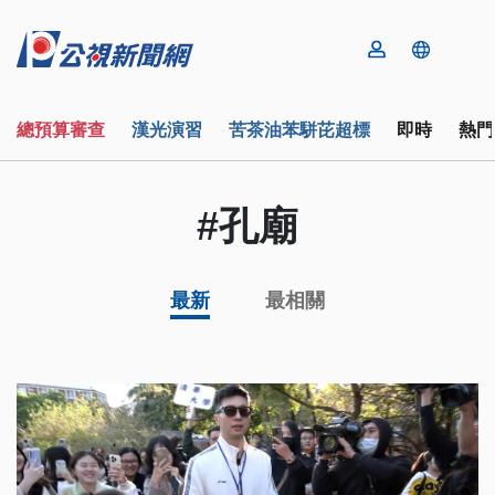
總預算審查
漢光演習
苦茶油苯駢芘超標
即時
熱門
#孔廟
最新
最相關