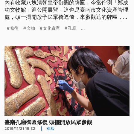
內有收藏八塊清朝皇帝御賜的牌匾，今當佇咧「鄭成
功文物館」遮公開展覽，這也是臺南市文化資產管理
處，頭一擺開放予民眾徛遮倚，來參觀遮的牌匾，現
場整理佮復原的過程，有影是生目睭、發目眉，頭一
修復
文物
文化資產
孔廟
...
擺有地看。 修復人員拿著工具，正小心翼翼的對於
這些清代御匾修復，一點都不敢大意，因為這些匾額
歷史都超過300年，跟以往不一樣，文物修復工作過
往都是不對外開放，但這次台南
臺南孔廟御匾修復 頭擺開放民眾參觀
2019/11/21 15:32
|
生活