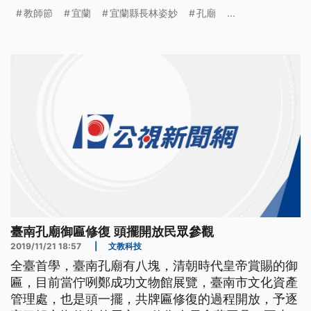
教師節
宜蘭
宜蘭縣長林姿妙
孔廟
...
臺南孔廟御匾修復 頭擺開放民眾參觀
2019/11/21 18:57
|
文教科技
全臺首學，臺南孔廟有八塊，清朝時代皇帝賞賜的御
匾，目前當佇咧鄭成功文物館展覽，臺南市文化資產
管理處，也是頭一擺，共牌匾修復的過程開放，予逐