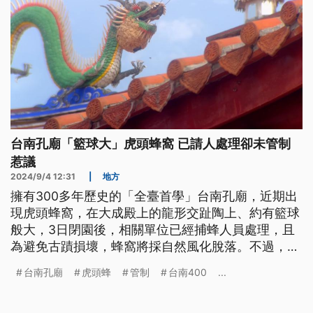
台南孔廟「籃球大」虎頭蜂窩 已請人處理卻未管制
惹議
2024/9/4 12:31
|
地方
擁有300多年歷史的「全臺首學」台南孔廟，近期出
現虎頭蜂窩，在大成殿上的龍形交趾陶上、約有籃球
般大，3日閉園後，相關單位已經捕蜂人員處理，且
為避免古蹟損壞，蜂窩將採自然風化脫落。不過，孔
廟周遭近期不少活動，現場卻未管制也引發質疑。
台南孔廟
虎頭蜂
管制
台南400
...