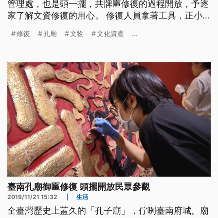
管理處，也是頭一擺，共牌匾修復的過程開放，予逐
家了解文資修復的用心。 修復人員拿著工具，正小
心翼翼的對於這些清代御匾修復，一點都不敢大意，
修復
孔廟
文物
文化資產
...
因為這些匾額歷史都超過300年，跟以往不一樣，文
物修復工作過往都是不對外開放，但這次台南市文化
局特別開放給民眾參觀，要讓民眾了解修復文物的過
程。 ==民眾== 我們也很
臺南孔廟御匾修復 頭擺開放民眾參觀
2019/11/21 15:32
|
生活
全臺灣歷史上蓋久的「孔子廟」，佇咧臺南府城。廟