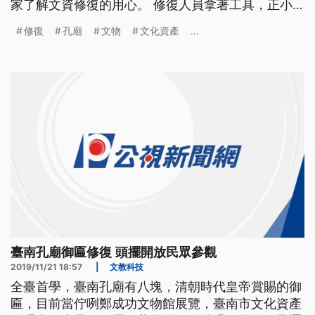
家了解文資修復的用心。 修復人員拿著工具，正小
心翼翼的對於這些清代御匾修復，一點都不敢大意，
修復
孔廟
文物
文化資產
...
因為這些匾額歷史都超過300年，跟以往不一樣，文
物修復工作過往都是不對外開放，但這次台南市文化
局特別開放給民眾參觀，要讓民眾了解修復文物的過
程。 ==民眾== 我們也很
臺南孔廟御匾修復 頭擺開放民眾參觀
2019/11/21 18:57
|
文教科技
全臺首學，臺南孔廟有八塊，清朝時代皇帝賞賜的御
匾，目前當佇咧鄭成功文物館展覽，臺南市文化資產