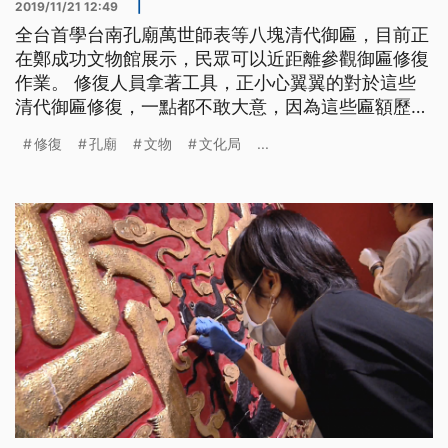
2019/11/21 12:49
|
全台首學台南孔廟萬世師表等八塊清代御匾，目前正
在鄭成功文物館展示，民眾可以近距離參觀御匾修復
作業。 修復人員拿著工具，正小心翼翼的對於這些
清代御匾修復，一點都不敢大意，因為這些匾額歷史
都超過300年，跟以往不一樣，文物修復工作過往都
修復
孔廟
文物
文化局
...
是不對外開放，但這次台南市文化局特別開放給民眾
參觀，要讓民眾了解修復文物的過程。 民眾說：
「我們也很喜歡，很希望能夠看到他們怎麼修復，雖
然不懂啦，可是究竟這個平常別的地