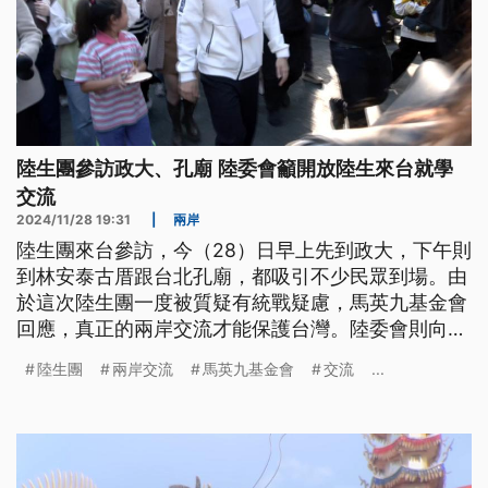
陸生團參訪政大、孔廟 陸委會籲開放陸生來台就學
交流
2024/11/28 19:31
|
兩岸
陸生團來台參訪，今（28）日早上先到政大，下午則
到林安泰古厝跟台北孔廟，都吸引不少民眾到場。由
於這次陸生團一度被質疑有統戰疑慮，馬英九基金會
回應，真正的兩岸交流才能保護台灣。陸委會則向對
岸喊話，兩岸青年交流不要只是這種短暫參訪團式
陸生團
兩岸交流
馬英九基金會
交流
...
的，應該要真正自由開放，讓陸生來台就學、居住。