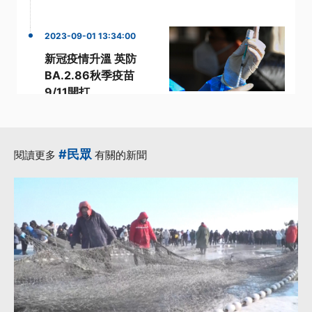
2023-09-01 13:34:00
新冠疫情升溫 英防
BA.2.86秋季疫苗
9/11開打
·
·
·
BA.2
升溫
新冠疫情
·
·
新變異株
長新冠
更多...
#民眾
閱讀更多
有關的新聞