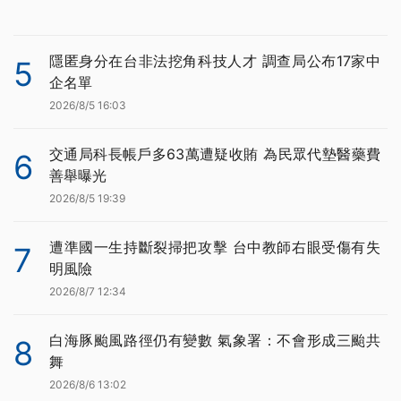
隱匿身分在台非法挖角科技人才 調查局公布17家中
5
企名單
2026/8/5 16:03
交通局科長帳戶多63萬遭疑收賄 為民眾代墊醫藥費
6
善舉曝光
2026/8/5 19:39
遭準國一生持斷裂掃把攻擊 台中教師右眼受傷有失
7
明風險
2026/8/7 12:34
白海豚颱風路徑仍有變數 氣象署：不會形成三颱共
8
舞
2026/8/6 13:02