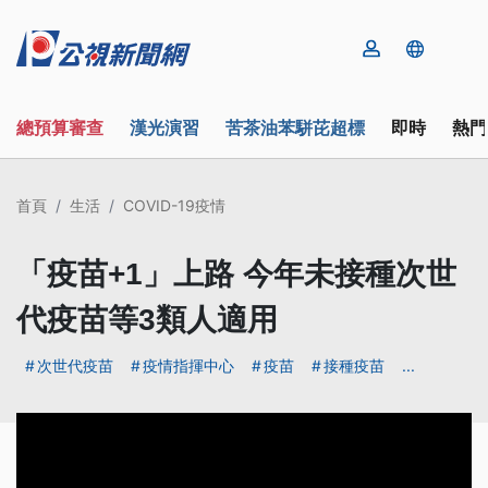
總預算審查
漢光演習
苦茶油苯駢芘超標
即時
熱門
首頁
生活
COVID-19疫情
「疫苗+1」上路 今年未接種次世
代疫苗等3類人適用
次世代疫苗
疫情指揮中心
疫苗
接種疫苗
...