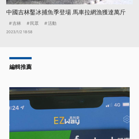
中國吉林鑿冰捕魚季登場 馬車拉網漁獲達萬斤
吉林
民眾
活動
2023/1/2 18:58
編輯推薦