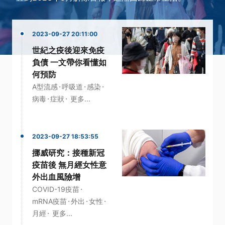
2023-09-27 20:11:00
世紀之疫後迎來免疫
負債 一文帶你看懂如
何預防
·
·
·
A型流感
呼吸道
感染
·
·
病毒
症狀
更多...
2023-09-27 18:53:55
挪威研究：接種新冠
疫苗後 無月經女性意
外出血風險增
·
COVID-19疫苗
·
·
·
mRNA疫苗
外出
女性
·
月經
更多...