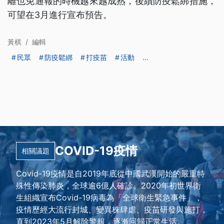
離也免通報的時機越來越成熟，後續防疫鬆綁措施，
可望在3月進行宣布預告。
黃棋
/
編輯
民眾
防疫鬆綁
打疫苗
活動
...
COVID-19疫情
相關議題
Covid-19疫情是自2019年底從中國武漢開始的嚴重特
殊性傳染肺炎，全球逾6億人確診。2020年初世界衛
生組織宣布Covid-19病毒為「全球衛生緊急事件」，
疫情歷經大流行封城、變異株肆虐、疫苗研發與施打，
直到2023年5月解除警報，逐漸回歸正常生活。