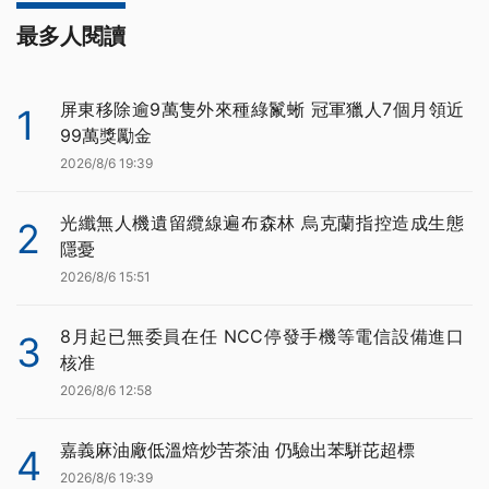
最多人閱讀
屏東移除逾9萬隻外來種綠鬣蜥 冠軍獵人7個月領近
1
99萬獎勵金
2026/8/6 19:39
光纖無人機遺留纜線遍布森林 烏克蘭指控造成生態
2
隱憂
2026/8/6 15:51
8月起已無委員在任 NCC停發手機等電信設備進口
3
核准
2026/8/6 12:58
嘉義麻油廠低溫焙炒苦茶油 仍驗出苯駢芘超標
4
2026/8/6 19:39