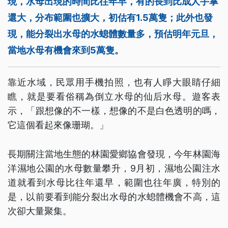
現，水母出現的時間比往年早，有的長到比成人手掌
還大，分布範圍也擴大，初估有1.5萬隻；此外也發
現，能分裂出水母的水螅體數量多，預估明年元旦，
當地水母有機會來到5萬隻。
靠近水域，民眾用手機拍照，也有人睜大眼睛仔細
瞧，就是要看俗稱為倒立水母的仙后水母。遊客表
示，「跟想像的不一樣，想像的不是白色透明的嗎，
它這個看起來像珊瑚。」
長期關注當地生態的林園愛鄉協會發現，今年林園海
洋濕地公園的水母數量攀升，9月初，濕地公園注水
道就看到水母比往年還早，範圍也往年廣，特別的
是，以前要看到能分裂出水母的水螅體機會不高，這
次卻大量聚集。