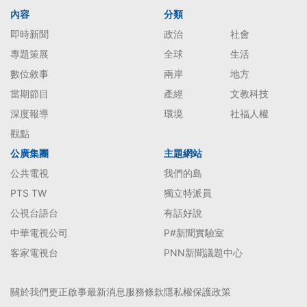
內容
分類
即時新聞
政治
社會
專題策展
全球
生活
數位敘事
兩岸
地方
當期節目
產經
文教科技
深度報導
環境
社福人權
觀點
公廣集團
主題網站
公共電視
我們的島
PTS TW
獨立特派員
公視台語台
有話好說
中華電視公司
P#新聞實驗室
客家電視台
PNN新聞議題中心
關於我們
更正啟事
最新消息
服務條款
隱私權保護政策