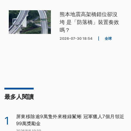
熊本地震高架橋錯位卻沒
垮 是「防落橋」裝置奏效
嗎？
2026-07-30 18:54
|
全球
最多人閱讀
屏東移除逾9萬隻外來種綠鬣蜥 冠軍獵人7個月領近
1
99萬獎勵金
2026/8/6 19:39