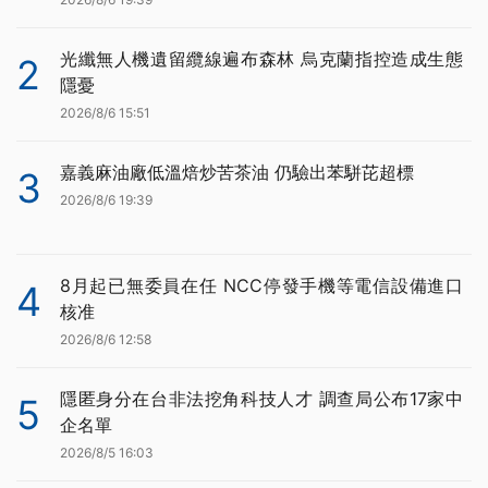
光纖無人機遺留纜線遍布森林 烏克蘭指控造成生態
2
隱憂
2026/8/6 15:51
嘉義麻油廠低溫焙炒苦茶油 仍驗出苯駢芘超標
3
2026/8/6 19:39
8月起已無委員在任 NCC停發手機等電信設備進口
4
核准
2026/8/6 12:58
隱匿身分在台非法挖角科技人才 調查局公布17家中
5
企名單
2026/8/5 16:03