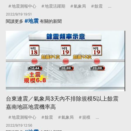
地震測報中心
地震活躍期
氣象局
餘震
...
2022/9/19 19:51
#地震
閱讀更多
有關的新聞
台東連震／氣象局3天內不排除規模5以上餘震
嘉南地區地震機率高
地震測報中心
餘震
氣象局
規模
...
2022/9/19 12:56