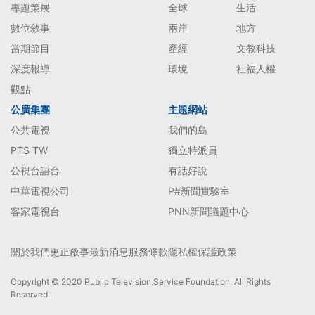
專題策展
全球
生活
數位敘事
兩岸
地方
當期節目
產經
文教科技
深度報導
環境
社福人權
觀點
公廣集團
主題網站
公共電視
我們的島
PTS TW
獨立特派員
公視台語台
有話好說
中華電視公司
P#新聞實驗室
客家電視台
PNN新聞議題中心
關於我們
更正啟事
最新消息
服務條款
隱私權保護政策
Copyright © 2020 Public Television Service Foundation. All Rights
Reserved.