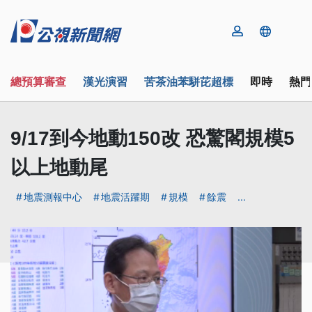
總預算審查
漢光演習
苦茶油苯駢芘超標
即時
熱門
9/17到今地動150改 恐驚閣規模5
以上地動尾
地震測報中心
地震活躍期
規模
餘震
...