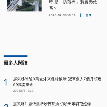
垮 是「防落橋」裝置奏效
嗎？
2026-07-30 18:54
|
全球
最多人閱讀
屏東移除逾9萬隻外來種綠鬣蜥 冠軍獵人7個月領近
1
99萬獎勵金
2026/8/6 19:39
嘉義麻油廠低溫焙炒苦茶油 仍驗出苯駢芘超標