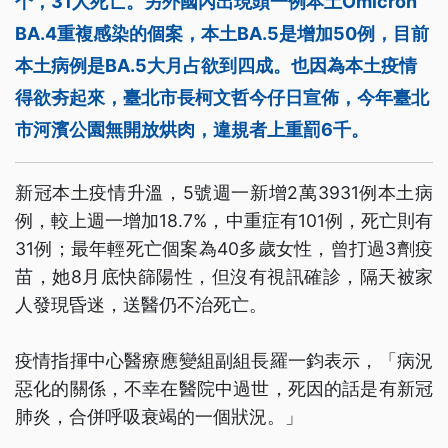
个，31人死亡。另外國內出現頭一例本土Omicron
BA.4重複感染的個案，本土BA.5是增加50例，目前
本土病例是BA.5大月占欲到四成。也因為本土疫情
得欲夯起來，臺北市長柯文哲今仔日宣佈，今年臺北
市河濱公園無開放烘肉，違規者上重罰6千。
新冠本土疫情升溫，5號週一新增2萬3931例本土病
例，較上週一增加18.7%，中重症有101例，死亡則有
31例；最年輕死亡個案為40多歲女性，曾打過3劑疫
苗，她8月底快篩陽性，但沒有視訊確診，隔天被家
人發現昏迷，送醫仍不治死亡。
疫情指揮中心醫療應變組副組長羅一鈞表示，「病況
惡化的關係，不幸在醫院中過世，死因的話是有新冠
肺炎，合併呼吸衰竭的一個狀況。」