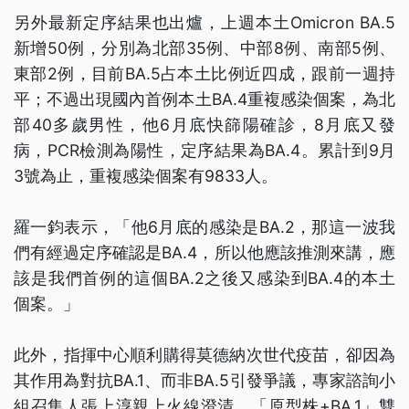
另外最新定序結果也出爐，上週本土Omicron BA.5
新增50例，分別為北部35例、中部8例、南部5例、
東部2例，目前BA.5占本土比例近四成，跟前一週持
平；不過出現國內首例本土BA.4重複感染個案，為北
部40多歲男性，他6月底快篩陽確診，8月底又發
病，PCR檢測為陽性，定序結果為BA.4。累計到9月
3號為止，重複感染個案有9833人。
羅一鈞表示，「他6月底的感染是BA.2，那這一波我
們有經過定序確認是BA.4，所以他應該推測來講，應
該是我們首例的這個BA.2之後又感染到BA.4的本土
個案。」
此外，指揮中心順利購得莫德納次世代疫苗，卻因為
其作用為對抗BA.1、而非BA.5引發爭議，專家諮詢小
組召集人張上淳親上火線澄清，「原型株+BA.1」雙