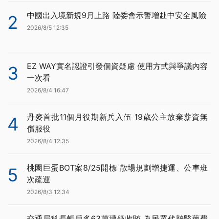
中國出入境新規9月上路 陸委會示警增赴中安全風險
2
2026/8/5 12:35
EZ WAY實名認證引發個資疑慮 使用方式與爭議內容
3
一次看
2026/8/4 16:47
丹麥首批11個月役期新兵入伍 19歲公主放棄薪資無
4
償服役
2026/8/4 12:35
桃園巨蛋BOT案8/25開標 散場規劃增捷運、公車班
5
次疏運
2026/8/3 12:34
交通局科長帳戶多63萬遭疑收賄 為民眾代墊醫藥費