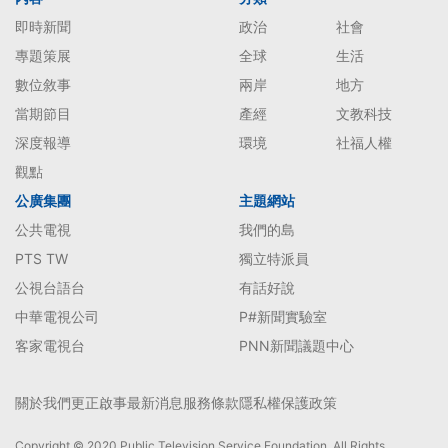
即時新聞
政治
社會
專題策展
全球
生活
數位敘事
兩岸
地方
當期節目
產經
文教科技
深度報導
環境
社福人權
觀點
公廣集團
主題網站
公共電視
我們的島
PTS TW
獨立特派員
公視台語台
有話好說
中華電視公司
P#新聞實驗室
客家電視台
PNN新聞議題中心
關於我們
更正啟事
最新消息
服務條款
隱私權保護政策
Copyright © 2020 Public Television Service Foundation. All Rights