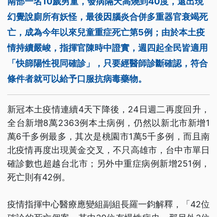
南部一名10歲男童，發病隔天高燒到40度，還出現
幻覺說廁所有妖怪，最後因腦炎合併多重器官衰竭死
亡，成為今年以來兒童重症死亡第5例；由於本土疫
情持續嚴峻，指揮官陳時中證實，週四起全民皆適用
「快篩陽性視同確診」，只要經醫師診斷確認，符合
條件者就可以給予口服抗病毒藥物。
新冠本土疫情連續4天下降後，24日週二再度回升，
全台新增8萬2363例本土病例，仍然以新北市新增1
萬6千多例最多，其次是桃園市1萬5千多例，而且南
北疫情再度出現黃金交叉，不只高雄市，台中市單日
確診數也超越台北市；另外中重症病例新增251例，
死亡則有42例。
疫情指揮中心醫療應變組副組長羅一鈞解釋，「42位