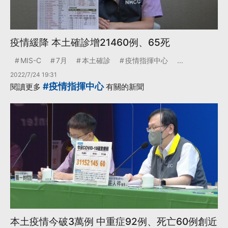
疫情緩降 本土確診增21460例、65死
MIS-C
7月
本土確診
疫情指揮中心
...
2022/7/24 19:31
#疫情指揮中心
閱讀更多
有關的新聞
本土疫情今破3萬例 中重症92例、死亡60例創近