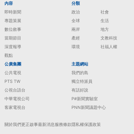
內容
分類
即時新聞
政治
社會
專題策展
全球
生活
數位敘事
兩岸
地方
當期節目
產經
文教科技
深度報導
環境
社福人權
觀點
公廣集團
主題網站
公共電視
我們的島
PTS TW
獨立特派員
公視台語台
有話好說
中華電視公司
P#新聞實驗室
客家電視台
PNN新聞議題中心
關於我們
更正啟事
最新消息
服務條款
隱私權保護政策