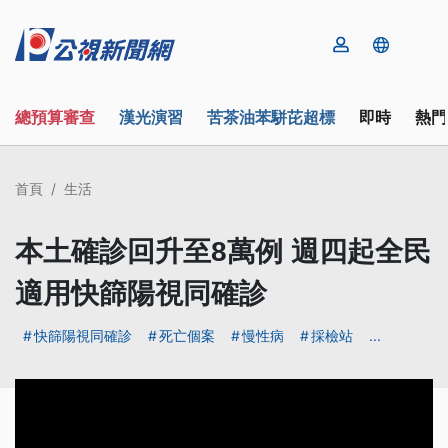
總預算審查
漢光演習
苦茶油苯駢芘超標
即時
熱門
首頁
生活
本土確診回升至8萬例 週四起全民
適用快篩陽視同確診
快篩陽視同確診
死亡個案
慢性病
採檢站
...