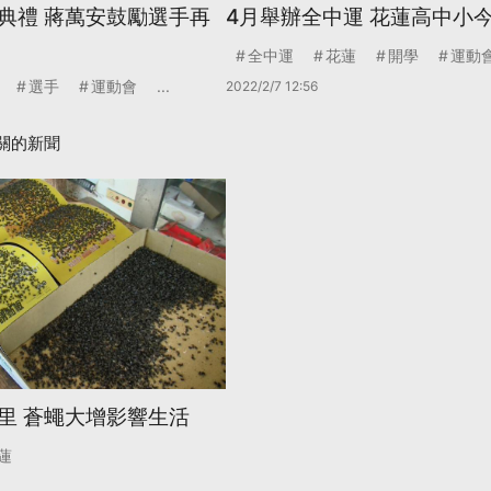
典禮 蔣萬安鼓勵選手再
4月舉辦全中運 花蓮高中小
全中運
花蓮
開學
運動
選手
運動會
...
2022/2/7 12:56
關的新聞
里 蒼蠅大增影響生活
蓮