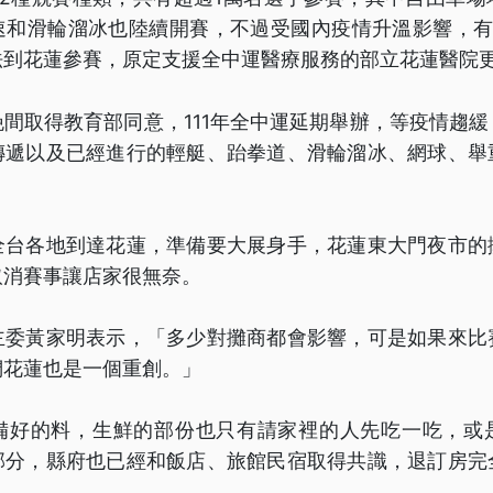
速和滑輪溜冰也陸續開賽，不過受國內疫情升溫影響，有超
法到花蓮參賽，原定支援全中運醫療服務的部立花蓮醫院
間取得教育部同意，111年全中運延期舉辦，等疫情趨
傳遞以及已經進行的輕艇、跆拳道、滑輪溜冰、網球、舉
全台各地到達花蓮，準備要大展身手，花蓮東大門夜市的
取消賽事讓店家很無奈。
主委黃家明表示，「多少對攤商都會影響，可是如果來比
們花蓮也是一個重創。」
備好的料，生鮮的部份也只有請家裡的人先吃一吃，或
部分，縣府也已經和飯店、旅館民宿取得共識，退訂房完