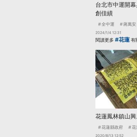
台北市中運開幕
創佳績
全中運
蔣萬安
2024/1/4 12:31
#花蓮
閱讀更多
有
花蓮鳳林鎮山興
花蓮縣政府
花
2020/8/13 12:52