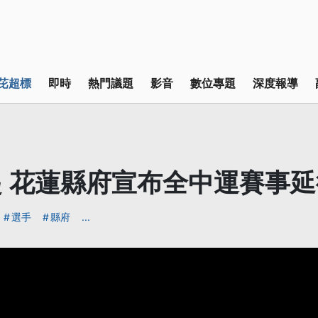
芘超標
即時
熱門議題
影音
數位專題
深度報導
 花蓮縣府宣布全中運賽事
選手
縣府
...