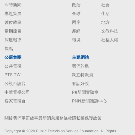
即時新聞
政治
社會
專題策展
全球
生活
數位敘事
兩岸
地方
當期節目
產經
文教科技
深度報導
環境
社福人權
觀點
公廣集團
主題網站
公共電視
我們的島
PTS TW
獨立特派員
公視台語台
有話好說
中華電視公司
P#新聞實驗室
客家電視台
PNN新聞議題中心
關於我們
更正啟事
最新消息
服務條款
隱私權保護政策
Copyright © 2020 Public Television Service Foundation. All Rights