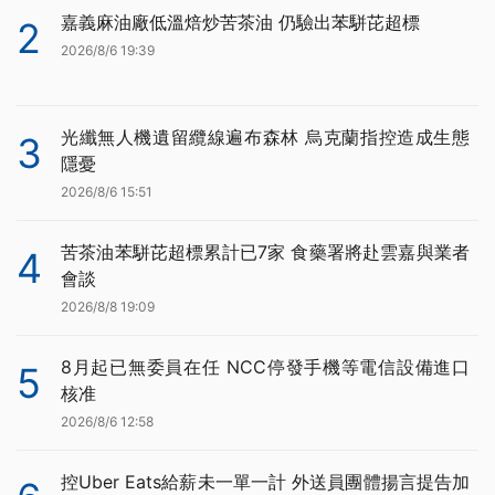
嘉義麻油廠低溫焙炒苦茶油 仍驗出苯駢芘超標
2
2026/8/6 19:39
光纖無人機遺留纜線遍布森林 烏克蘭指控造成生態
3
隱憂
2026/8/6 15:51
苦茶油苯駢芘超標累計已7家 食藥署將赴雲嘉與業者
4
會談
2026/8/8 19:09
8月起已無委員在任 NCC停發手機等電信設備進口
5
核准
2026/8/6 12:58
控Uber Eats給薪未一單一計 外送員團體揚言提告加