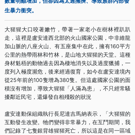
數量明顯增加，但卻因為太過擁擠、導致族群內部發
生暴力衝突。
大猩猩大口咬著嫩竹，帶著一家老小在樹林裡趴趴
走，這裡是盧安達西北部的火山國家公園，中非維龍
加山脈的八座火山、有五座集中在此，擁有160平方
公里的熱帶雨林和竹林，是山地大猩猩的天堂。這種
身材魁梧的動物過去因為棲地消失以及過度獵捕，一
度列入極度瀕危，後來經過復育，如今在盧安達境內
從25年前的100隻增為380隻。但這處國家公園的面
積沒有增加，導致大猩猩「人滿為患」，不只經常騷
擾鄰近民宅，還爆發自相殘殺的狀況
盧安達動保組織執行長尼達吉馬納表示，「大猩猩的
互動發生改變。牠們變得非常暴力，在互鬥期間，我
們記錄了七隻銀背雄猩猩死亡，所以這是在同一區域