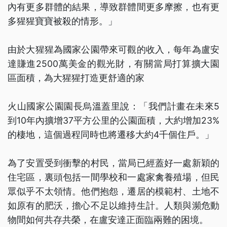
內有更多群體的結果，導致群體間更多摩擦，也有更
多猩猩寶寶被殺的情形。」
由於大猩猩為國家公園帶來可觀的收入，每年為盧安
達賺進2500萬美金的觀光財，有關當局打算擴大園
區面積，為大猩猩打造更舒適的家
火山國家公園園長烏溫蓋里說：「我們計畫在未來5
到10年內擴增37平方公里的公園面積，大約增加23%
的棲地，這個過程同時也將遷移大約4千個住戶。」
為了安置受到衝擊的村民，當局已經蓋好一處新穎的
住宅區，裏頭包括一間學校和一處家禽養殖場，但民
眾似乎不太領情。他們抱怨，遷居的模範村、土地不
如原有的肥沃，擔心不足以維持生計。人類與瀕危動
物間如何共存共榮，在盧安達正面臨兩難的困境。