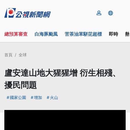
總預算審查
白海豚颱風
苦茶油苯駢芘超標
即時
熱
首頁
全球
盧安達山地大猩猩增 衍生相殘、
擾民問題
國家公園
增加
火山