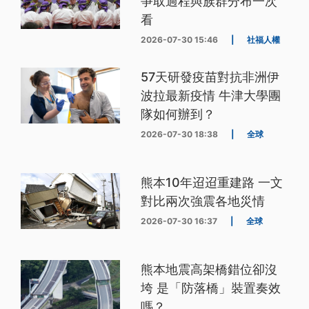
爭取過程與族群分布一次
看
2026-07-30 15:46
|
社福人權
57天研發疫苗對抗非洲伊
波拉最新疫情 牛津大學團
隊如何辦到？
2026-07-30 18:38
|
全球
熊本10年迢迢重建路 一文
對比兩次強震各地災情
2026-07-30 16:37
|
全球
熊本地震高架橋錯位卻沒
垮 是「防落橋」裝置奏效
嗎？