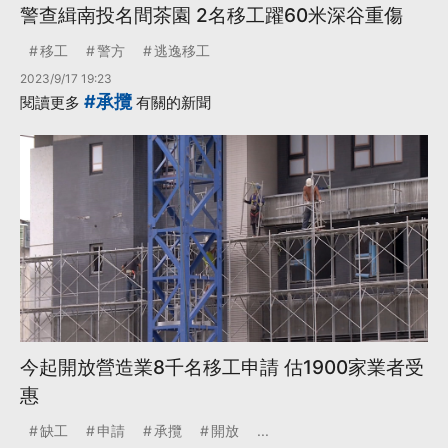
警查緝南投名間茶園 2名移工躍60米深谷重傷
移工
警方
逃逸移工
2023/9/17 19:23
#承攬
閱讀更多
有關的新聞
今起開放營造業8千名移工申請 估1900家業者受
惠
缺工
申請
承攬
開放
...