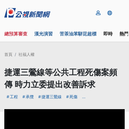
總預算審查
漢光演習
苦茶油苯駢芘超標
即時
熱門
首頁
社福人權
捷運三鶯線等公共工程死傷案頻
傳 時力立委提出改善訴求
工程
承攬
捷運三鶯線
死傷
...