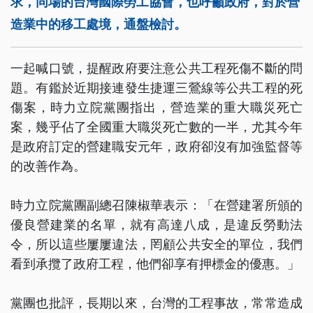
求，同場的台灣國際勞工協會，也呼籲政府，對於營
造業中的移工處境，通盤檢討。
一起喊口號，提醒政府要注意公共工程死傷不斷的問
題。有鑑於近期接連發生捷運三鶯線等公共工程的死
傷案，時力立院黨團指出，營造業的重大職災死亡
案，幾乎佔了全國重大職災死亡數的一半，尤其今年
是政府訂定的營建職安元年，政府卻沒有加強監督等
的改善作為。
時力立院黨團副總召陳椒華表示：「在營建署所頒的
優良營建業的名單，就有高達八成，是違反勞動法
令，所以這些屢屢違法，罔顧公共安全的單位，我們
看到承攬了政府工程，他們卻享有押標金的優惠。」
黨團也批評，長期以來，台灣的工程事故，常常造成