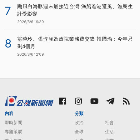
颱風白海豚週末最接近台灣 漁船進港避風、漁民生
7
計受影響
2026/8/6 19:39
翁曉玲、張惇涵為政院業務費交鋒 韓國瑜：今年只
8
剩4個月
2026/8/6 12:09
內容
分類
即時新聞
政治
社會
專題策展
全球
生活