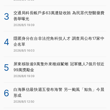
交通局科長帳戶多63萬遭疑收賄 為民眾代墊醫藥費
3
善舉曝光
2026/8/5 19:39
隱匿身分在台非法挖角科技人才 調查局公布17家中
4
企名單
2026/8/5 16:03
屏東移除逾9萬隻外來種綠鬣蜥 冠軍獵人7個月領近
5
99萬獎勵金
2026/8/6 19:39
白海豚估最快週五發布海警 另一颱風「鯨魚」今晨
6
形成
2026/8/5 12:50