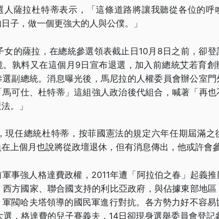
選人薩拉杜特蒂表示，「這條道路將讓我聽從各位的呼
的日子，做一個更強大的人與公僕。」
子女的薩拉，在總統參選領表截止日10月8日之前，卻
鏡。孰料又在這個月9日宣布退選，加入前總統艾若育創
參選副總統。消息曝光後，馬尼拉的人權委員會辦公室門
「馬可仕、杜特蒂」這組強人政治後代組合，喊著「再也
嚴法。」
親，現任總統杜特蒂，按菲國憲法的規定六年任期屆滿之
員在上個月也說將從政壇退休，但有消息傳出，他或許會
軍事強人格達費政權，2011年遭「阿拉伯之春」起義
戰。西方國家、聯合國支持的利比亞政府，與佔據東部地區
，軍閥哈夫塔領導的國民軍進行對抗。各方勢力好不容易協
大選，格達費的兒子賽義夫，14日卻現身選舉委員會登記