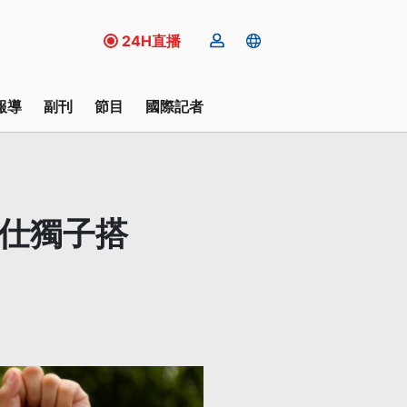
24H直播
報導
副刊
節目
國際記者
可仕獨子搭