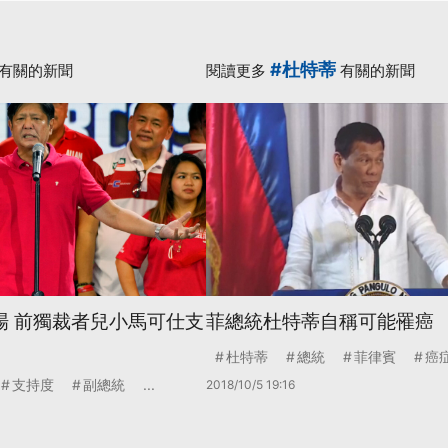
#杜特蒂
有關的新聞
閱讀更多
有關的新聞
場 前獨裁者兒小馬可仕支
菲總統杜特蒂自稱可能罹癌
杜特蒂
總統
菲律賓
癌
支持度
副總統
...
2018/10/5 19:16