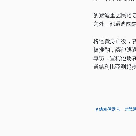
的黎波里居民哈
之外，他還遭國
格達費身亡後，
被推翻，讓他逃
專訪，宣稱他將
選給利比亞剛起
總統候選人
競