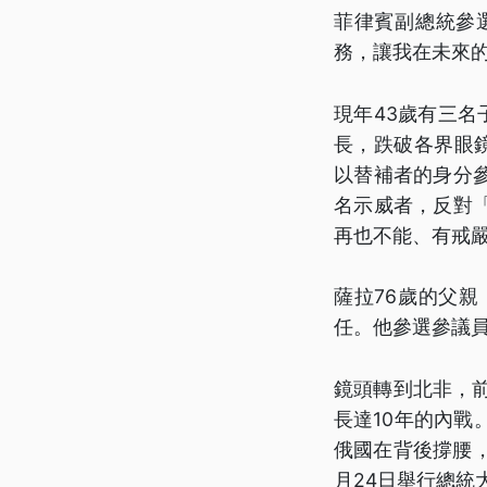
菲律賓副總統參
務，讓我在未來
現年43歲有三名
長，跌破各界眼
以替補者的身分
名示威者，反對
再也不能、有戒
薩拉76歲的父
任。他參選參議
鏡頭轉到北非，前
長達10年的內
俄國在背後撐腰
月24日舉行總統