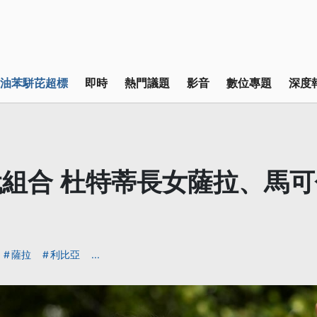
油苯駢芘超標
即時
熱門議題
影音
數位專題
深度
組合 杜特蒂長女薩拉、馬
薩拉
利比亞
...