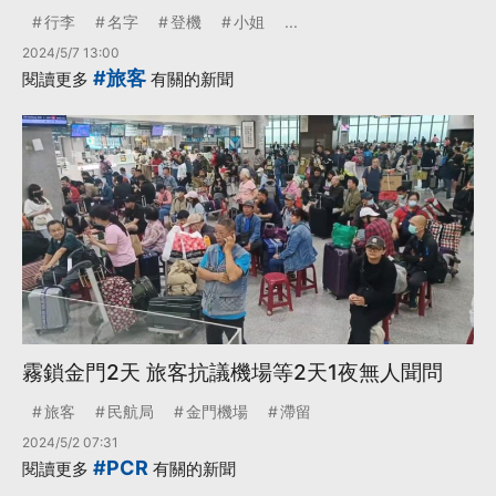
行李
名字
登機
小姐
...
2024/5/7 13:00
#旅客
閱讀更多
有關的新聞
霧鎖金門2天 旅客抗議機場等2天1夜無人聞問
旅客
民航局
金門機場
滯留
2024/5/2 07:31
#PCR
閱讀更多
有關的新聞