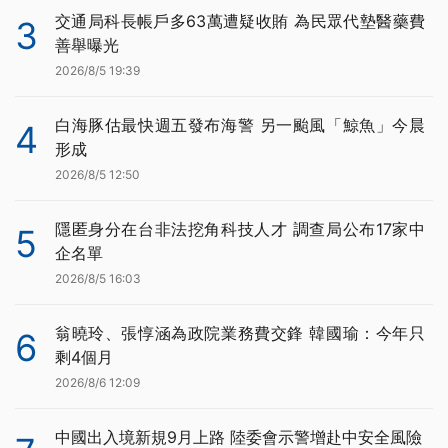
交通局科長帳戶多63萬遭疑收賄 為民眾代墊醫藥費
3
善舉曝光
2026/8/5 19:39
白海豚估最快週五發布海警 另一颱風「鯨魚」今晨
4
形成
2026/8/5 12:50
隱匿身分在台非法挖角科技人才 調查局公布17家中
5
企名單
2026/8/5 16:03
翁曉玲、張惇涵為政院業務費交鋒 韓國瑜：今年只
6
剩4個月
2026/8/6 12:09
中國出入境新規9月上路 陸委會示警增赴中安全風險