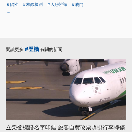
陽性
核酸檢測
人臉辨識
廈門
...
#登機
閱讀更多
有關的新聞
立榮登機證名字印錯 旅客自費改票趕掛行李摔傷