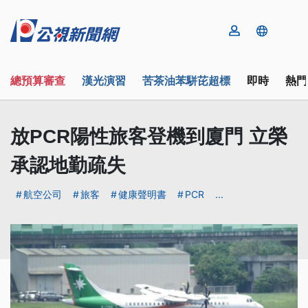
總預算審查
漢光演習
苦茶油苯駢芘超標
即時
熱門
放PCR陽性旅客登機到廈門 立榮
承認地勤疏失
航空公司
旅客
健康聲明書
PCR
...