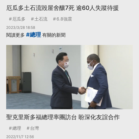
厄瓜多土石流毀屋舍釀7死 逾60人失蹤待援
厄瓜多
土石流
6.8強震
2023/3/28 18:58
#總理
閱讀更多
有關的新聞
聖克里斯多福總理率團訪台 盼深化友誼合作
總理
台灣
2022/11/7 12:56