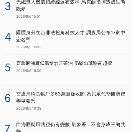
光纖無人機遺留纜線遍布森林 烏克蘭指控造成生態
3
隱憂
2026/8/6 15:51
隱匿身分在台非法挖角科技人才 調查局公布17家中
4
企名單
2026/8/5 16:03
嘉義麻油廠低溫焙炒苦茶油 仍驗出苯駢芘超標
5
2026/8/6 19:39
交通局科長帳戶多63萬遭疑收賄 為民眾代墊醫藥費
6
善舉曝光
2026/8/5 19:39
白海豚颱風路徑仍有變數 氣象署：不會形成三颱共
7
舞