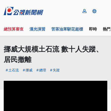
總預算審查
漢光演習
苦茶油苯駢芘超標
即時
熱門
挪威大規模土石流 數十人失蹤、
居民撤離
土石流
挪威
總理
失蹤