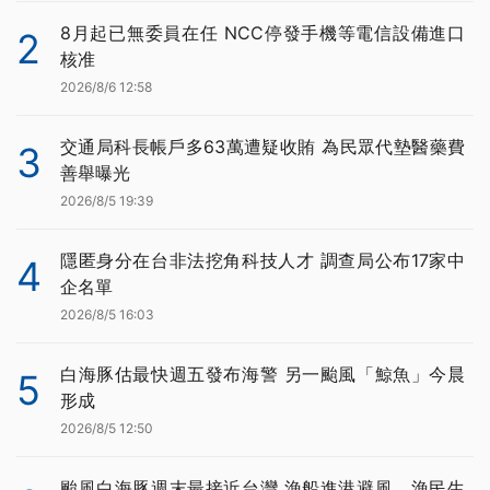
8月起已無委員在任 NCC停發手機等電信設備進口
2
核准
2026/8/6 12:58
交通局科長帳戶多63萬遭疑收賄 為民眾代墊醫藥費
3
善舉曝光
2026/8/5 19:39
隱匿身分在台非法挖角科技人才 調查局公布17家中
4
企名單
2026/8/5 16:03
白海豚估最快週五發布海警 另一颱風「鯨魚」今晨
5
形成
2026/8/5 12:50
颱風白海豚週末最接近台灣 漁船進港避風、漁民生