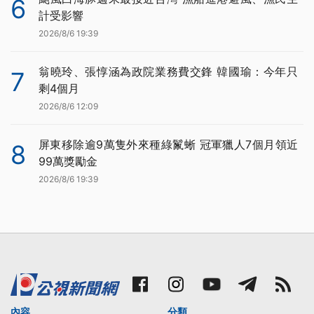
6
計受影響
2026/8/6 19:39
翁曉玲、張惇涵為政院業務費交鋒 韓國瑜：今年只
7
剩4個月
2026/8/6 12:09
屏東移除逾9萬隻外來種綠鬣蜥 冠軍獵人7個月領近
8
99萬獎勵金
2026/8/6 19:39
內容
分類