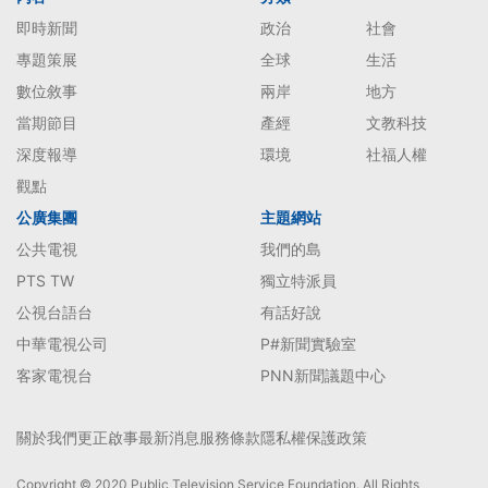
即時新聞
政治
社會
專題策展
全球
生活
數位敘事
兩岸
地方
當期節目
產經
文教科技
深度報導
環境
社福人權
觀點
公廣集團
主題網站
公共電視
我們的島
PTS TW
獨立特派員
公視台語台
有話好說
中華電視公司
P#新聞實驗室
客家電視台
PNN新聞議題中心
關於我們
更正啟事
最新消息
服務條款
隱私權保護政策
Copyright © 2020 Public Television Service Foundation. All Rights