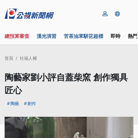
總預算審查
漢光演習
苦茶油苯駢芘超標
即時
熱門
首頁
社福人權
陶藝家劉小評自蓋柴窯 創作獨具
匠心
陶藝
創作