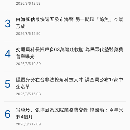
2026/8/6 12:58
白海豚估最快週五發布海警 另一颱風「鯨魚」今晨
3
形成
2026/8/5 12:50
交通局科長帳戶多63萬遭疑收賄 為民眾代墊醫藥費
4
善舉曝光
2026/8/5 19:39
隱匿身分在台非法挖角科技人才 調查局公布17家中
5
企名單
2026/8/5 16:03
翁曉玲、張惇涵為政院業務費交鋒 韓國瑜：今年只
6
剩4個月
2026/8/6 12:09