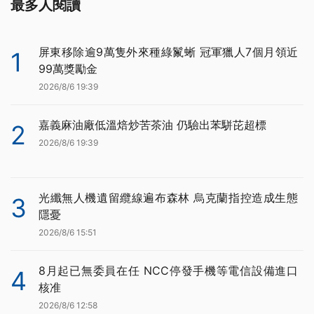
最多人閱讀
屏東移除逾9萬隻外來種綠鬣蜥 冠軍獵人7個月領近
1
99萬獎勵金
2026/8/6 19:39
嘉義麻油廠低溫焙炒苦茶油 仍驗出苯駢芘超標
2
2026/8/6 19:39
光纖無人機遺留纜線遍布森林 烏克蘭指控造成生態
3
隱憂
2026/8/6 15:51
8月起已無委員在任 NCC停發手機等電信設備進口
4
核准
2026/8/6 12:58