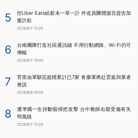
控Uber Eats給薪未一單一計 外送員團體揚言提告加
5
重詐欺
2026/8/7 12:35
台南團隊打造社區通訊鏈 不用行動網路、Wi-Fi仍可
6
傳輸
2026/8/7 19:40
苦茶油苯駢芘超標累計已7家 食藥署將赴雲嘉與業者
7
會談
2026/8/8 19:09
遭準國一生持斷裂掃把攻擊 台中教師右眼受傷有失
8
明風險
2026/8/7 12:34