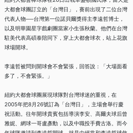
大都會球團訂立的「台灣日」，賽前出現了二位台灣
代表人物──台灣第一位諾貝爾獎得主李遠哲博士，
以及明華園星字戲劇團當家小生張秋蘭。他們在台灣
駐美代表高碩泰陪同下，穿上大都會球衣，站上花旗
球場開球。
李遠哲被問到開球會不會緊張，回答說：「大場面看
多了，不會緊張。」
紐約大都會球團展現球隊對台灣球迷的重視，在
2005年把8月26號訂為「台灣日」，主場會舉行慶
祝活動。往年開球貴賓包括導演李安、高爾夫球后曾
雅妮、網球一哥盧彥勳，以及中職投手費古洛。而今
年球隊邀請到李遠哲開球，就是由經常和李遠哲球敘