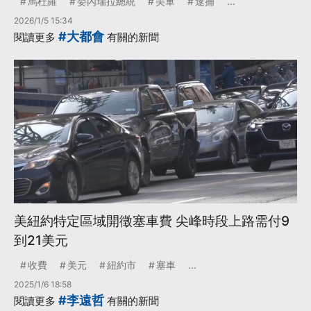
馬杜羅
委內瑞拉總統
美軍
逮捕
...
2026/1/5 15:34
#大都會
閱讀更多
有關的新聞
美紐約特定區域開徵塞車費 尖峰時段上路需付9
到21美元
收費
美元
紐約市
塞車
...
2025/1/6 18:58
#李遠哲
閱讀更多
有關的新聞