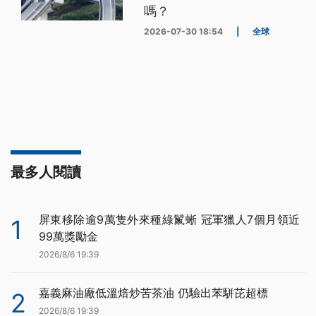
嗎？
2026-07-30 18:54
|
全球
最多人閱讀
屏東移除逾9萬隻外來種綠鬣蜥 冠軍獵人7個月領近
1
99萬獎勵金
2026/8/6 19:39
嘉義麻油廠低溫焙炒苦茶油 仍驗出苯駢芘超標
2
2026/8/6 19:39