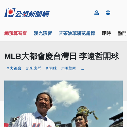
總預算審查
漢光演習
苦茶油苯駢芘超標
即時
熱門
MLB大都會慶台灣日 李遠哲開球
大都會
李遠哲
開球
明華園
...