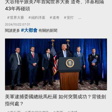
大谷翔平旅美7年首闖世界大賽 道奇、洋基相隔
43年再碰頭
世界大賽
紐約洋基
道奇
安打
...
2024/10/22 07:31
#大都會
閱讀更多
有關的新聞
美軍逮捕委國總統馬杜羅 如何突襲成功？背後劍
指何處？