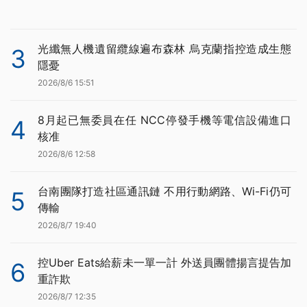
光纖無人機遺留纜線遍布森林 烏克蘭指控造成生態
3
隱憂
2026/8/6 15:51
8月起已無委員在任 NCC停發手機等電信設備進口
4
核准
2026/8/6 12:58
台南團隊打造社區通訊鏈 不用行動網路、Wi-Fi仍可
5
傳輸
2026/8/7 19:40
控Uber Eats給薪未一單一計 外送員團體揚言提告加
6
重詐欺
2026/8/7 12:35