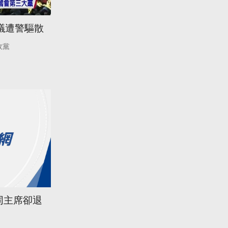
議遭警驅散
政黨
同主席卻退