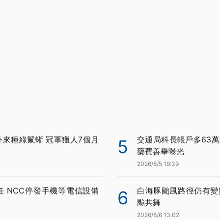
外來種綠鬣蜥 冠軍獵人7個月
交通局科長帳戶多63萬
5
藥費善舉曝光
2026/8/5 19:39
任 NCC停發手機等電信設備
白海豚颱風路徑仍有變
6
颱共舞
2026/8/6 13:02