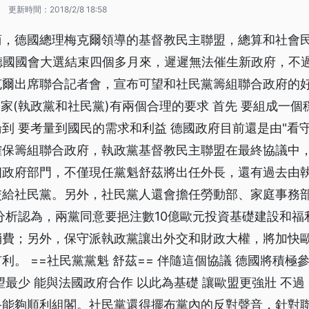
1
更新時間：
2018/2/8 18:58
商，德國總理梅克爾領導的基督教民主聯盟，總算和社會
 德國國會大選結束四個多月來，遲遲無法催生新政府，不
爾出席聯合記者會，宣布可望和社民黨籌組聯合政府的好
 大家(執政黨和社民黨)有兩個合理的要求 首先 要組成一個
到 要考量到國民的需求和利益 德國政府目前還是由"看
確保籌組聯合政府，執政黨基督教民主聯盟在最終協議中
個政府部門，不僅現任黨魁舒茲將出任外長，還有過去由
交給社民黨。另外，社民黨人還會擔任勞動部、家庭事務
分析認為，兩黨同意要挹注數10億歐元投資基礎建設和福
消費；另外，保守派執政黨讓出外交和財政大權，將加快
利。 ==社民黨黨魁 舒茲== 伴隨這個協議 德國將積極
望最少 能與法國政府合作 以此為基礎 讓歐盟更強壯 不
終能夠順利組閣。社民黨還得擺布黨內的反對聲音，針對