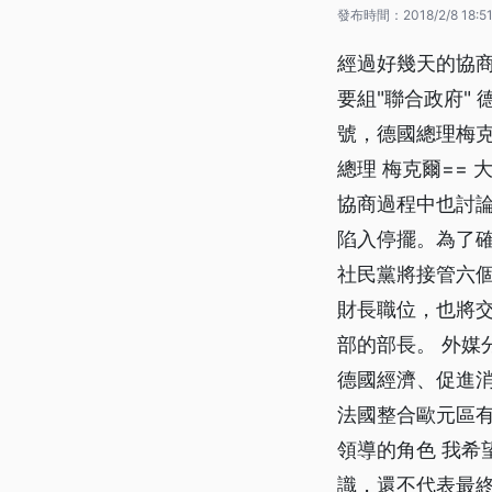
發布時間：
2018/2/8 18:5
經過好幾天的協
要組"聯合政府"
號，德國總理梅克
總理 梅克爾==
協商過程中也討論
陷入停擺。為了
社民黨將接管六
財長職位，也將
部的部長。 外媒
德國經濟、促進
法國整合歐元區有
領導的角色 我希
識，還不代表最