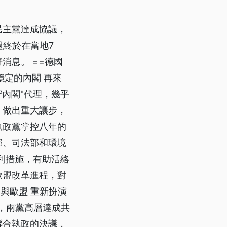
民主黨達成協議，
過終於在當地7
消息。 ==德國
穩定的內閣 再來
守內閣"代理，幾乎
，做出重大讓步，
執政黨掌控八年的
部、司法部和環境
利措施，有助活絡
歐盟改革進程，對
參與歐盟 重新扮演
過，兩黨高層達成共
聯合執政的決議，