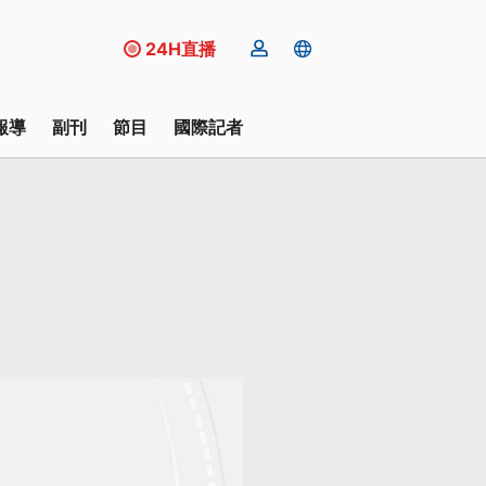
24H直播
報導
副刊
節目
國際記者