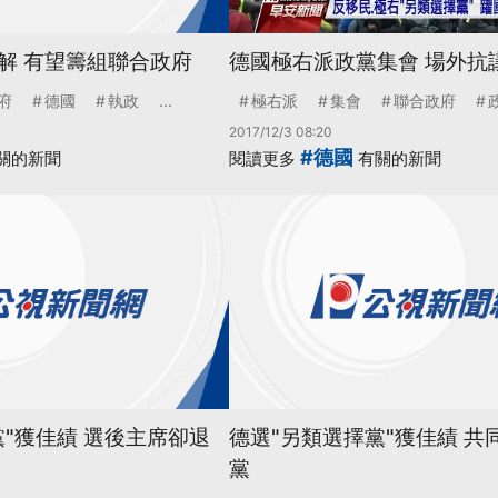
解 有望籌組聯合政府
德國極右派政黨集會 場外抗
府
德國
執政
...
極右派
集會
聯合政府
2017/12/3 08:20
#德國
關的新聞
閱讀更多
有關的新聞
黨"獲佳績 選後主席卻退
德選"另類選擇黨"獲佳績 共
黨