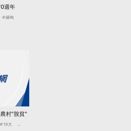
70週年
緬甸
農村"脫貧"
19大
...