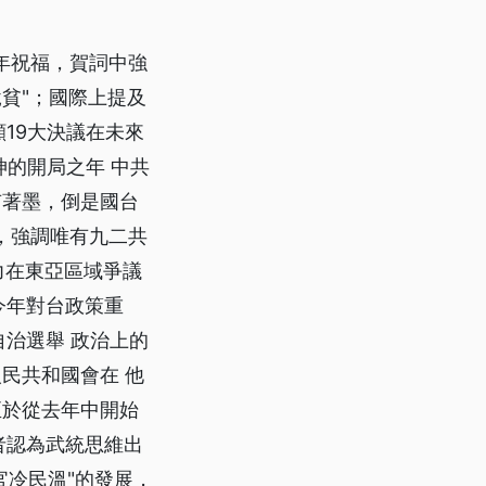
年祝福，賀詞中強
脫貧"；國際上提及
19大決議在未來
精神的開局之年 中共
有著墨，倒是國台
，強調唯有九二共
力在東亞區域爭議
今年對台政策重
自治選舉 政治上的
民共和國會在 他
至於從去年中開始
者認為武統思維出
官冷民溫"的發展，