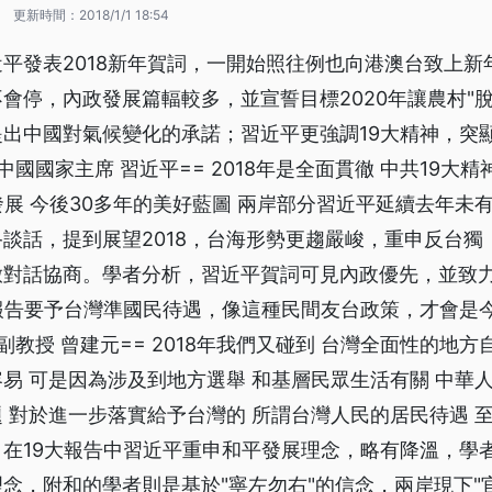
0
更新時間：
2018/1/1 18:54
平發表2018新年賀詞，一開始照往例也向港澳台致上新
會停，內政發展篇輻較多，並宣誓目標2020年讓農村"
出中國對氣候變化的承諾；習近平更強調19大精神，突顯
中國國家主席 習近平== 2018年是全面貫徹 中共19大
發展 今後30多年的美好藍圖 兩岸部分習近平延續去年未
談話，提到展望2018，台海形勢更趨嚴峻，重申反台獨
啟對話協商。學者分析，習近平賀詞可見內政優先，並致
報告要予台灣準國民待遇，像這種民間友台政策，才會是
副教授 曾建元== 2018年我們又碰到 台灣全面性的地方
易 可是因為涉及到地方選舉 和基層民眾生活有關 中華人
 對於進一步落實給予台灣的 所謂台灣人民的居民待遇 
在19大報告中習近平重申和平發展理念，略有降溫，學
念，附和的學者則是基於"寧左勿右"的信念，兩岸現下"