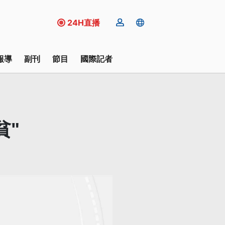
24H直播
報導
副刊
節目
國際記者
貧"