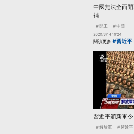
中國無法全面開
補
開工
中國
2020/3/14 19:24
#習近平
閱讀更多
習近平頒新軍令
解放軍
習近平