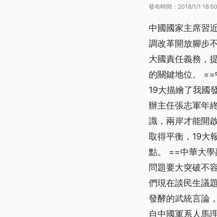
發布時間：
2018/1/1 18:5
中國國家主席習近
調改革開放腳步不
大國責任義務，提
的關鍵地位。 ==
19大描繪了我國
辦主任張志軍年終
識，兩岸才能開
取得平衡，19大
點。 ==中華大學
問題要大突破不容
們現在談民生議題
發酵的武統言論，
自中國軍系人馬理