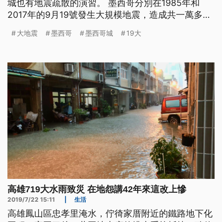
城也有地震疏散的演習。 墨西哥分別在1985年和
2017年的9月19號發生大規模地震，造成共一萬多人
喪生。今年官方舉行聯合追悼紀念活動，只升半旗向
大地震
墨西哥
墨西哥城
19大
亡者致哀。 墨西哥總統歐布拉多說：「在此記住受
難者，他們的親朋好友以及所有的墨西哥人，特別是
在1985年和2017年遭逢不幸的人。」 1985年9月19
號，
高雄719大水雨致災 在地怨講42年來這改上慘
2019/7/22 15:11
|
生活
高雄鳳山區忠孝里淹水，佇徛家厝附近的鐵路地下化