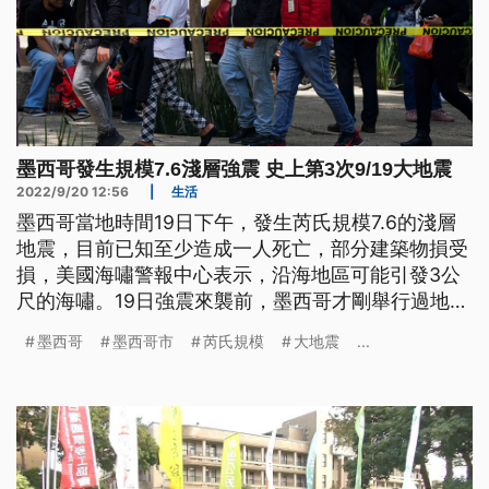
墨西哥發生規模7.6淺層強震 史上第3次9/19大地震
2022/9/20 12:56
|
生活
墨西哥當地時間19日下午，發生芮氏規模7.6的淺層
地震，目前已知至少造成一人死亡，部分建築物損受
損，美國海嘯警報中心表示，沿海地區可能引發3公
尺的海嘯。19日強震來襲前，墨西哥才剛舉行過地震
演習，因為墨西哥分別在1985跟2017年的9月19日都
墨西哥
墨西哥市
芮氏規模
大地震
...
發生過大地震，歷史巧合也引發民眾熱議。