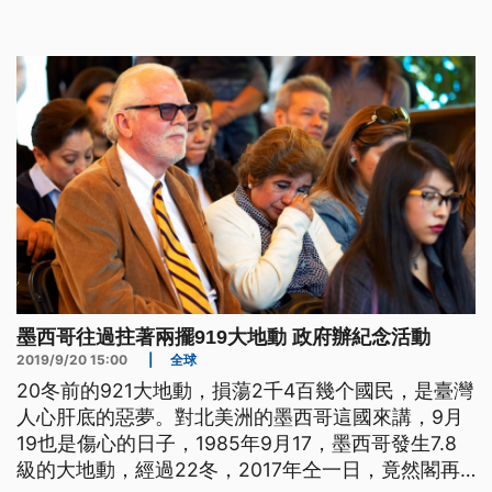
行緊急疏散的演習，就是望講提醒國民毋通袂記得持
防佮警戒。 墨西哥分別在1985年和2017年的9月19
號發生大規模地震，造成共一萬多人喪生。今年
墨西哥往過拄著兩擺919大地動 政府辦紀念活動
2019/9/20 15:00
|
全球
20冬前的921大地動，損蕩2千4百幾个國民，是臺灣
人心肝底的惡夢。對北美洲的墨西哥這國來講，9月
19也是傷心的日子，1985年9月17，墨西哥發生7.8
級的大地動，經過22冬，2017年仝一日，竟然閣再