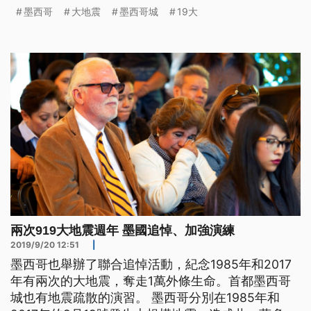
發生7.1級大地動。墨西哥的首都，嘛佇咧這一日，舉
墨西哥
大地震
墨西哥城
19大
行緊急疏散的演習，就是望講提醒國民毋通袂記得持
防佮警戒。 墨西哥分別在1985年和2017年的9月19
號發生大規模地震，造成共一萬多人喪生。今年
兩次919大地震週年 墨國追悼、加強演練
2019/9/20 12:51
|
墨西哥也舉辦了聯合追悼活動，紀念1985年和2017
年有兩次的大地震，奪走1萬外條生命。首都墨西哥
城也有地震疏散的演習。 墨西哥分別在1985年和