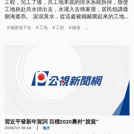
工程，完工了後，共工地本底的排水系統拆掉，致使
工地袂赴共水排出去，水灌入去徛家厝，居民怨講毋
捌淹遮忝。 滾滾黃水，從這處被鐵籬圍起來的工地
不斷冒出來，這裡是高雄鳳山忠孝里旁的鐵路地下化
鐵路地下化
工地
工程
鐵道
...
工地，上週六大雨下不停，工地下方因為沒有排水溝
底下沒有排水系統，水全往鄰近住宅灌，整個忠孝里
有2/3的民宅泡在水裡。 ==當地居民== 那一天那個
水真的很急 我們是青年路
習近平發新年賀詞 目標2020農村"脫貧"
2018/1/1 19:34
|
地方