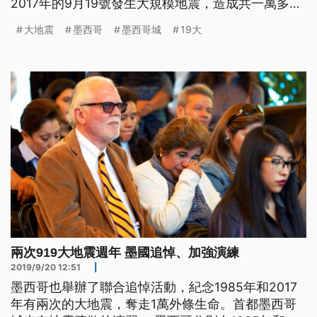
2017年的9月19號發生大規模地震，造成共一萬多人
喪生。今年官方舉行聯合追悼紀念活動，只升半旗向
大地震
墨西哥
墨西哥城
19大
亡者致哀。 墨西哥總統歐布拉多說：「在此記住受
難者，他們的親朋好友以及所有的墨西哥人，特別是
在1985年和2017年遭逢不幸的人。」 1985年9月19
號，
兩次919大地震週年 墨國追悼、加強演練
2019/9/20 12:51
|
墨西哥也舉辦了聯合追悼活動，紀念1985年和2017
年有兩次的大地震，奪走1萬外條生命。首都墨西哥