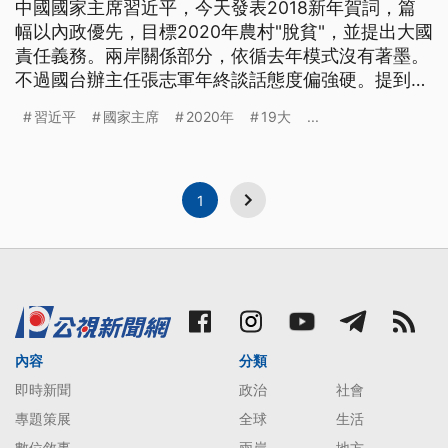
中國國家主席習近平，今天發表2018新年賀詞，篇
幅以內政優先，目標2020年農村"脫貧"，並提出大國
責任義務。兩岸關係部分，依循去年模式沒有著墨。
不過國台辦主任張志軍年終談話態度偏強硬。提到展
望2018台海形勢將更加嚴峻，重申唯有九二共識才
習近平
國家主席
2020年
19大
...
能開啟對話協商。 中國國家主席習近平發表2018新
年賀詞，一開始照往例也向港澳台致上新年祝福，賀
詞中強調改革開放腳步不會停，內政發展篇輻較多，
並
1
內容
分類
即時新聞
政治
社會
專題策展
全球
生活
數位敘事
兩岸
地方