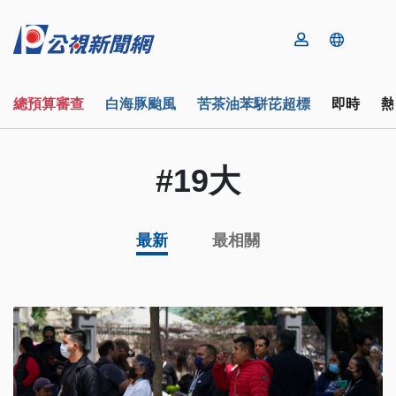
總預算審查
白海豚颱風
苦茶油苯駢芘超標
即時
熱
#19大
最新
最相關