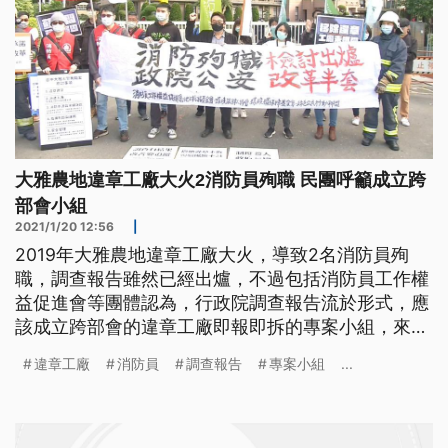
大雅農地違章工廠大火2消防員殉職 民團呼籲成立跨
部會小組
2021/1/20 12:56
|
2019年大雅農地違章工廠大火，導致2名消防員殉
職，調查報告雖然已經出爐，不過包括消防員工作權
益促進會等團體認為，行政院調查報告流於形式，應
該成立跨部會的違章工廠即報即拆的專案小組，來落
實執法。他們今天到行政院外抗議，表達訴求。 殉
違章工廠
消防員
調查報告
專案小組
...
職消防員家屬謝偉智質疑，「他當初16年有執行這個
計畫（即報即拆）的話，那是不是他們在19年的時
候，就不用出這個大雅違章工廠大火的這個任務，是
不是就不會導致殉職。」