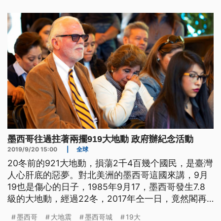
動，只升半旗向亡者致哀。 ==墨西哥總統 歐布拉多
== 在此記住受難者 他們的親朋好友 以及所有的
墨西哥往過拄著兩擺919大地動 政府辦紀念活動
2019/9/20 15:00
|
全球
20冬前的921大地動，損蕩2千4百幾个國民，是臺灣
人心肝底的惡夢。對北美洲的墨西哥這國來講，9月
19也是傷心的日子，1985年9月17，墨西哥發生7.8
級的大地動，經過22冬，2017年仝一日，竟然閣再
發生7.1級大地動。墨西哥的首都，嘛佇咧這一日，舉
墨西哥
大地震
墨西哥城
19大