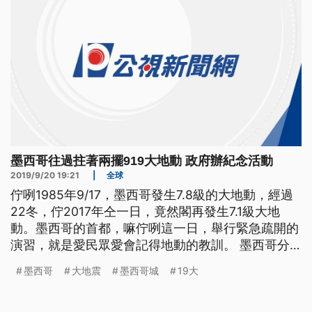
墨西哥往過拄著兩擺919大地動 政府辦紀念活動
2019/9/20 19:21
|
全球
佇咧1985年9/17，墨西哥發生7.8級的大地動，經過
22冬，佇2017年仝一日，竟然閣再發生7.1級大地
動。墨西哥的首都，嘛佇咧這一日，舉行緊急疏開的
演習，就是愛民眾愛會記得地動的教訓。 墨西哥分
別在1985年和2017年的9月19號發生大規模地震，造
墨西哥
大地震
墨西哥城
19大
成共一萬多人喪生。今年官方舉行聯合追悼紀念活
動，只升半旗向亡者致哀。 ==墨西哥總統 歐布拉多
== 在此記住受難者 他們的親朋好友 以及所有的