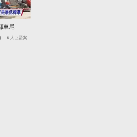
都車尾
員
大巨蛋案