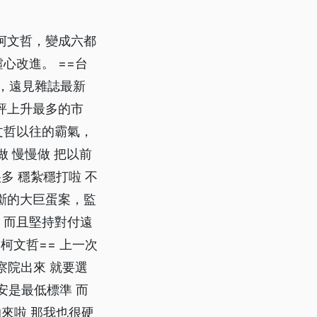
柯文哲，變成六都
心改進。 ==台
落，遠見雜誌最新
評上升最多的市
文哲以往的霸氣，
做 慢慢做 把以前
多 穩紮穩打啦 不
斷的大巨蛋案，監
，而且堅持對付遠
柯文哲== 上一次
察院出來 就要選
安是最低標準 而
來啦 那我也很硬