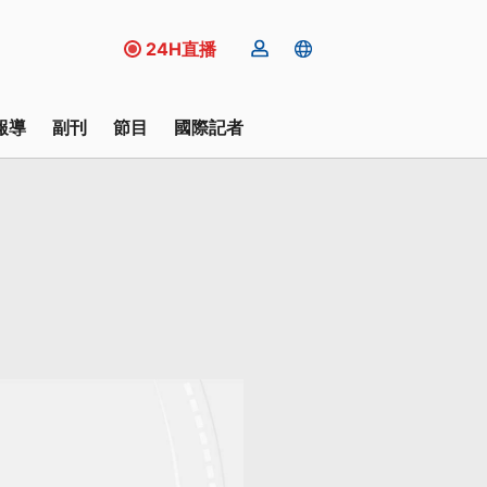
24H直播
報導
副刊
節目
國際記者