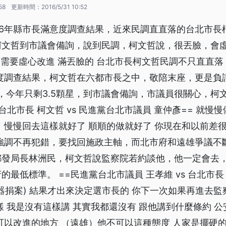
58
更新時間：
2016/5/31 10:52
16年縣市長滿意度調查結果，近來民調直直落的台北市長
文哲到市議會備詢，說到民調，柯文哲說，很丟臉，會虛
= 需要虛心改進 滿丟臉的 台北市長柯文哲民調不只直直
意度調查結果，柯文哲在六都市長之中，敬陪末座，更是負
星，今年只剩3.5顆星，到市議會備詢，市議員很關心，柯
台北市長 柯文哲 vs 民進黨台北市議員 童仲彥== 就慢慢
 慢慢回去這樣就好了 順順的做就好了 你現在和以前差很
 強調不再犯錯，要找回施政主軸，而北市府和遠雄爭議不
都發局長林洲民，柯文哲說監察院若約談他，他一定會去
最低標準。 ==民進黨台北市議員 王孝維 vs 台北市長 
器捐案) 結果才出來決定選市長的 你下一次如果再進去監
樣 我是沒有這樣講 其實我都還沒有 跟他講到什麼條約 公
可以改進的地方 （遠雄）他不可以這種態度 人家是擺硬的