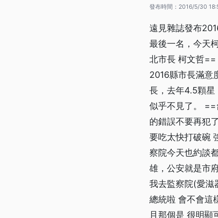
發布時間：
2016/5/30 18:
遠見雜誌發布20
最後一名，今天柯
北市長 柯文哲=
2016縣市長滿
長，去年4.5顆
似乎不見了。 ==
的錯誤不要再犯了
要吃太快打破碗
察院今天也約談
雄，公安就是市府的
我去監察院(愛滋
總統啦 會不會這
且那個是 很明顯