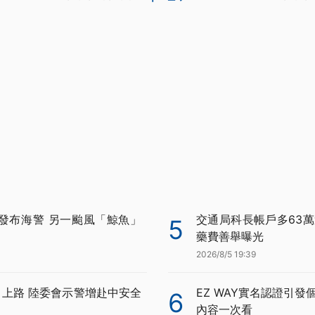
發布海警 另一颱風「鯨魚」
交通局科長帳戶多63萬
5
藥費善舉曝光
2026/8/5 19:39
月上路 陸委會示警增赴中安全
EZ WAY實名認證引發
6
內容一次看