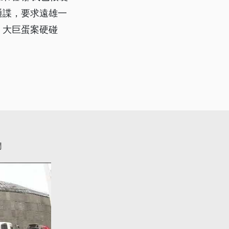
通諜，要求遠雄一
，大巨蛋案硬碰
聞