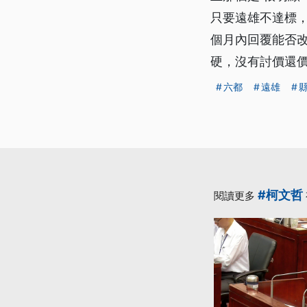
只要遠雄不達標
個月內回覆能否
硬，沒有討價還價
六都
遠雄
#柯文哲
閱讀更多