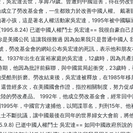
，吳宏達去世，享壽79歲。曾遭到中國迫害，待在勞改營
動成立了勞改基金會，一生都致力於改善中國人權。 戴著
著小孩，這是著名人權活動家吳宏達，1995年被中國驅
(1995.8.24) 已逝中國人權鬥士 吳宏達== 我很自豪自
你是美國公民 這讓我很難過 因為如果我只是普通中國人 
6號，勞改基金會的網站公布吳宏達的死訊，表示他和朋
歲。1937年出生在富裕家庭的吳宏達，12歲時，因為共
時期，他因為批評前蘇聯，與中國當局起衝突，23歲時，
飽受酷刑折磨。勞改結束後，吳宏達被釋放，在1985年
，還曾經多次，在美國國會作證，指控相關制度，努力促
陸的勞改產品。 1992年，他成立勞改基金會，經常回
1995年，中國官方逮捕他，以間諜罪名，判刑15年。他
人士不斷抗議，讓中國最後在同年的世界婦女大會前，將
995.9.8) 已逝中國人權鬥士 吳宏達== 如同中國政府所說