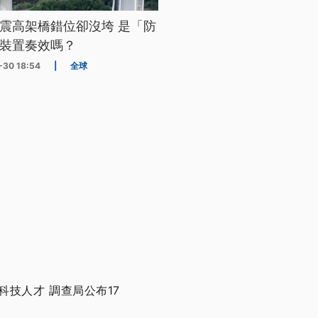
震高架橋錯位卻沒垮 是「防
裝置奏效嗎？
-30 18:54
|
全球
技人才 調查局公布17