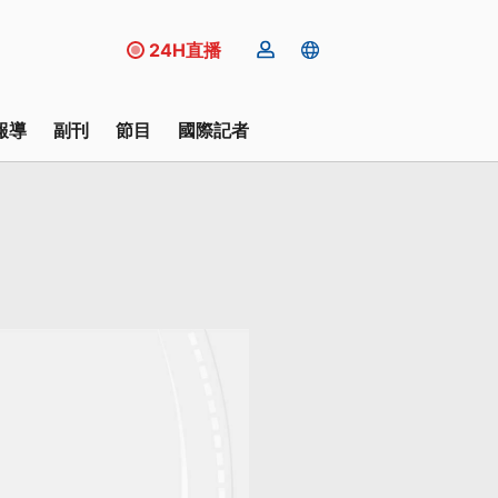
24H直播
報導
副刊
節目
國際記者