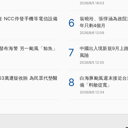
2026/8/5 16:03
任 NCC停發手機等電信設備
翁曉玲、張惇涵為政院
6
年只剩4個月
2026/8/6 12:09
發布海警 另一颱風「鯨魚」
中國出入境新規9月上路
7
風險
2026/8/5 12:35
63萬遭疑收賄 為民眾代墊醫
白海豚颱風週末接近台
8
備「料敵從寬」
2026/8/6 12:34