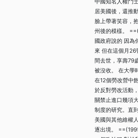
中國知名人權鬥士
居美國後，還推
臉上帶著笑容，抱
州後的模樣。 ==
國政府說的 因為
來 但在這個月2
間去世，享壽79
被沒收。 在大學
在12個勞改營中
於反對勞改活動
關禁止進口幾項大
制度的研究。直到
美國與其他維權
逐出境。 ==(1