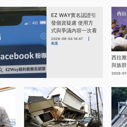
EZ WAY實名認證引
發個資疑慮 使用方
式與爭議內容一次看
2026-08-04 16:47
|
生活
西拉雅
與族群
2026-07