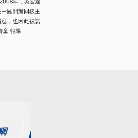
2008年，吳宏達
在中國開辦同樣主
殘忍，也因此被諾
詩童 報導