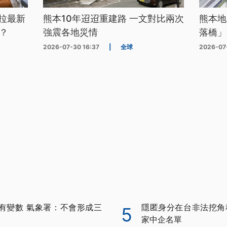
拉最新
熊本10年迢迢重建路 一文對比兩次
熊本地
？
強震各地災情
落橋」
2026-07-30 16:37
|
全球
2026-07
有變數 氣象署：不會形成三
隱匿身分在台非法挖角科
5
家中企名單