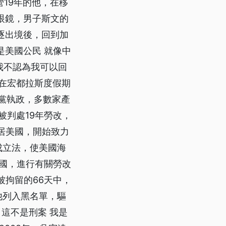
19年的他，在移
眼鏡，男子斯文的
逐出境後，回到加
己是美國公民 就像中
我不認為我可以回
友在宏都拉斯度假期
產黨執政，多數家產
被判處19年勞改，
移居美國，開始致力
成立法，使美國海
中國，進行有關勞改
被拘留的66天中，
他列入黑名單，驅
的 這不是刑案 我是