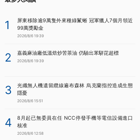
屏東移除逾9萬隻外來種綠鬣蜥 冠軍獵人7個月領近
1
99萬獎勵金
2026/8/6 19:39
嘉義麻油廠低溫焙炒苦茶油 仍驗出苯駢芘超標
2
2026/8/6 19:39
光纖無人機遺留纜線遍布森林 烏克蘭指控造成生態
3
隱憂
2026/8/6 15:51
8月起已無委員在任 NCC停發手機等電信設備進口
4
核准
2026/8/6 12:58