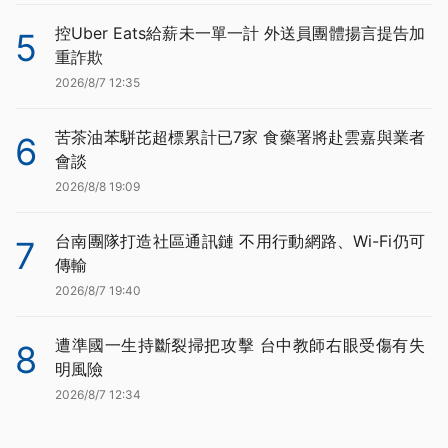
控Uber Eats給薪未一單一計 外送員團體揚言提告加
5
重詐欺
2026/8/7 12:35
苦茶油苯駢芘超標累計已7家 食藥署將赴雲嘉與業者
6
會談
2026/8/8 19:09
台南團隊打造社區通訊鏈 不用行動網路、Wi-Fi仍可
7
傳輸
2026/8/7 19:40
遭準國一生持斷裂掃把攻擊 台中教師右眼受傷有失
8
明風險
2026/8/7 12:34