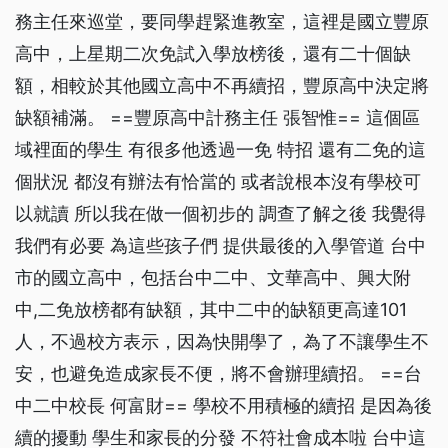
務主任來巡堂，要同學趕緊進教室，這裡是國立豐原
高中，上星期二次免試入學放榜後，還有二十個缺
額，相較於其他國立高中不再續招，豐原高中決定將
缺額補滿。 ==豐原高中計務主任 張智惟== 這個區
域裡面的學生 有很多他透過一免 特招 還有二免的這
個狀況 都沒有辦法有恰當的 或者說根本沒有學校可
以就讀 所以我在做一個初步的 調查了解之後 我覺得
我們有必要 為這些孩子們 提供最後的入學管道 台中
市的國立高中，包括台中二中、文華高中、興大附
中,二免放榜都有缺額，其中二中的缺額更高達101
人，不過校方表示，因為快開學了，為了不讓學生不
安，也避免造成家長不便，將不會辦理續招。 ==台
中二中校長 何富財== 學校不用積極的續招 是因為後
續的擾動 學生和家長的分發 不符社會成本啦 台中這