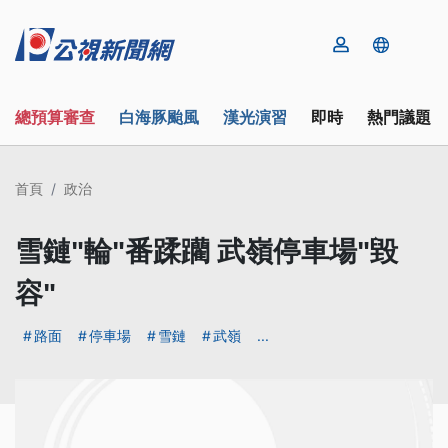
總預算審查
白海豚颱風
漢光演習
即時
熱門議題
首頁
政治
雪鏈"輪"番蹂躪 武嶺停車場"毀
容"
路面
停車場
雪鏈
武嶺
...