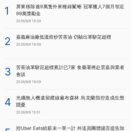
屏東移除逾9萬隻外來種綠鬣蜥 冠軍獵人7個月領近
1
99萬獎勵金
2026/8/6 19:39
嘉義麻油廠低溫焙炒苦茶油 仍驗出苯駢芘超標
2
2026/8/6 19:39
苦茶油苯駢芘超標累計已7家 食藥署將赴雲嘉與業者
3
會談
2026/8/8 19:09
光纖無人機遺留纜線遍布森林 烏克蘭指控造成生態
4
隱憂
2026/8/6 15:51
控Uber Eats給薪未一單一計 外送員團體揚言提告加