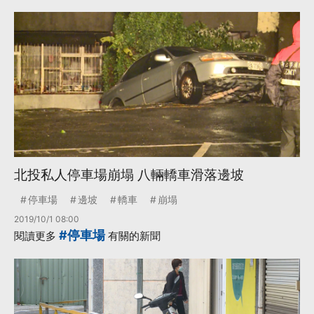
北投私人停車場崩塌 八輛轎車滑落邊坡
停車場
邊坡
轎車
崩塌
2019/10/1 08:00
#停車場
閱讀更多
有關的新聞