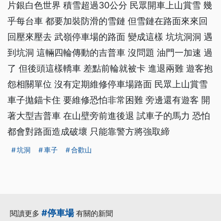
片銀白色世界 積雪超過30公分 民眾開車上山賞雪 幾
乎每台車 都要加裝防滑的雪鏈 但雪鏈在路面來來回
回壓來壓去 武嶺停車場的路面 變成這樣 坑坑洞洞 遇
到坑洞 這輛四輪傳動的吉普車 沒問題 油門一加速 過
了 但後頭這樣轎車 差點前輪就被卡 進退兩難 遊客抱
怨相關單位 沒有定期維修停車場路面 民眾上山賞雪
車子拋錨卡住 要維修恐怕非常困難 旁邊還有遊客 開
著大型吉普車 在山壁旁前進後退 試車子的馬力 恐怕
都會對路面造成破壞 只能靠警方將強取締
坑洞
車子
合歡山
#停車場
閱讀更多
有關的新聞