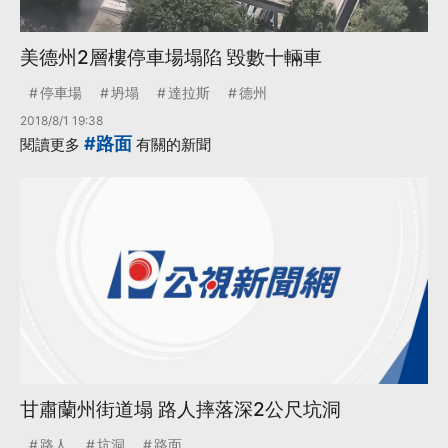
美德州2層樓停車場塌陷 毀數十輛車
停車場
坍塌
達拉斯
德州
2018/8/1 19:38
#路面
閱讀更多
有關的新聞
甘肅蘭州街道塌 路人摔落深2公尺坑洞
路人
坑洞
路面