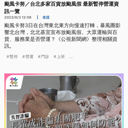
颱風卡努／台北多家百貨放颱風假 最新暫停營運資
訊一覽
2023/8/3 12:08
|
生活
颱風卡努3日在台灣東北東方向慢速打轉，暴風圈影
響北台灣，北北基宜宣布放颱風假。大眾運輸與百
貨、服務業是否營運？《公視新聞網》整理相關資
訊。
暫停
營運
門診
上班
...