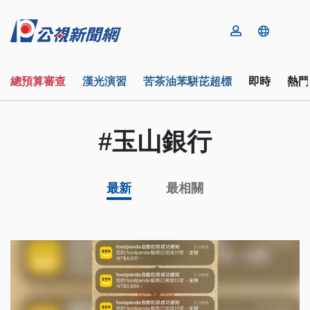
總預算審查
漢光演習
苦茶油苯駢芘超標
即時
熱門
#玉山銀行
最新
最相關