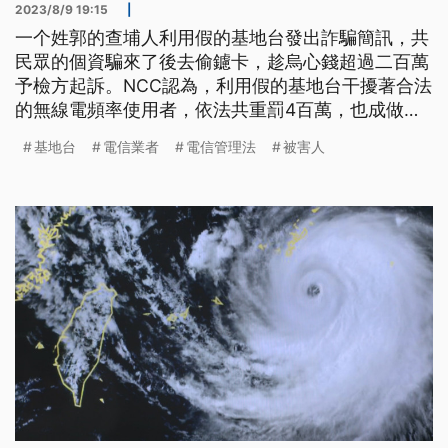
2023/8/9 19:15
|
一个姓郭的查埔人利用假的基地台發出詐騙簡訊，共
民眾的個資騙來了後去偷鑢卡，趁烏心錢超過二百萬
予檢方起訴。NCC認為，利用假的基地台干擾著合法
的無線電頻率使用者，依法共重罰4百萬，也成做國
內的頭一例。（這條新聞標題、前言是臺語文。）
基地台
電信業者
電信管理法
被害人