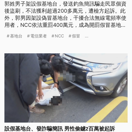
郭姓男子架設假基地台，發送釣魚簡訊騙走民眾個資
後盜刷，不法獲利超過200多萬元，遭檢方起訴。此
外，郭男因架設偽冒基地台，干擾合法無線電頻率使
用者，NCC依法重罰400萬元，成為開罰假冒基地台
犯案者的首例。
基地台
電信業者
NCC
假冒
...
設假基地台、發詐騙簡訊 男性偷鑢2百萬被起訴