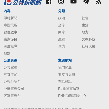
內容
分類
即時新聞
政治
社會
專題策展
全球
生活
數位敘事
兩岸
地方
當期節目
產經
文教科技
深度報導
環境
社福人權
觀點
公廣集團
主題網站
公共電視
我們的島
PTS TW
獨立特派員
公視台語台
有話好說
中華電視公司
P#新聞實驗室
客家電視台
PNN新聞議題中心