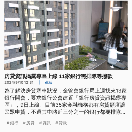
房貸資訊揭露專區上線 11家銀行需排隊等撥款
2024/9/10 12:31
|
生活
為了解決房貸塞車狀況，金管會銀行局上週找來13家
銀行開會，要求銀行公會建置「銀行房貸資訊揭露專
區」，9日上線。目前35家金融機構都有房貸額度讓
民眾申貸，不過其中將近三分之一的銀行都要排隊等
撥款。專家提醒，民眾還是得自行評估，買賣合約的
銀行
房貸
資訊
貸款
交屋期限能否配合銀行的撥款時間，另外非首購民眾