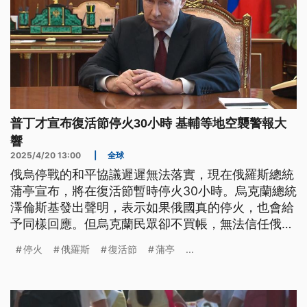
普丁才宣布復活節停火30小時 基輔等地空襲警報大
響
2025/4/20 13:00
|
全球
俄烏停戰的和平協議遲遲無法落實，現在俄羅斯總統
蒲亭宣布，將在復活節暫時停火30小時。烏克蘭總統
澤倫斯基發出聲明，表示如果俄國真的停火，也會給
予同樣回應。但烏克蘭民眾卻不買帳，無法信任俄國
的言論。
停火
俄羅斯
復活節
蒲亭
...