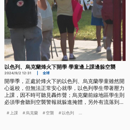
以色列、烏克蘭烽火下開學 學童邊上課邊躲空襲
2024/9/2 12:31
|
全球
開學季，正處於烽火下的以色列、烏克蘭學童雖然開
心返校，但無法正常安心就學，以色列學生帶著壓力
上課，因不時可聽見轟炸聲；烏克蘭前線地區學生則
必須學會聽到空襲警報就躲進掩體，另外有流落到波
蘭的烏克蘭學生則因語言不通，遭受霸凌。
上課
烏克蘭
空襲
以色列
...