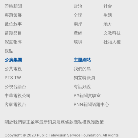
即時新聞
政治
社會
專題策展
全球
生活
數位敘事
兩岸
地方
當期節目
產經
文教科技
深度報導
環境
社福人權
觀點
公廣集團
主題網站
公共電視
我們的島
PTS TW
獨立特派員
公視台語台
有話好說
中華電視公司
P#新聞實驗室
客家電視台
PNN新聞議題中心
關於我們
更正啟事
最新消息
服務條款
隱私權保護政策
Copyright © 2020 Public Television Service Foundation. All Rights