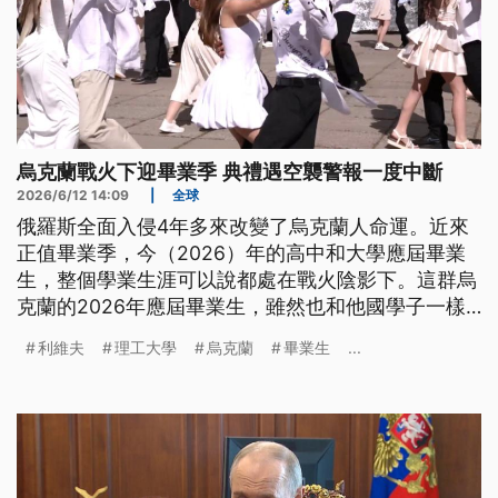
烏克蘭戰火下迎畢業季 典禮遇空襲警報一度中斷
2026/6/12 14:09
|
全球
俄羅斯全面入侵4年多來改變了烏克蘭人命運。近來
正值畢業季，今（2026）年的高中和大學應屆畢業
生，整個學業生涯可以說都處在戰火陰影下。這群烏
克蘭的2026年應屆畢業生，雖然也和他國學子一樣
對未來抱持著夢想，但再多夢想，可能都因為戰爭帶
利維夫
理工大學
烏克蘭
畢業生
...
來的兵役與家庭等問題，不得不放下。因為光是他們
的畢業典禮，都會被一場突如其來的空襲警報打斷。