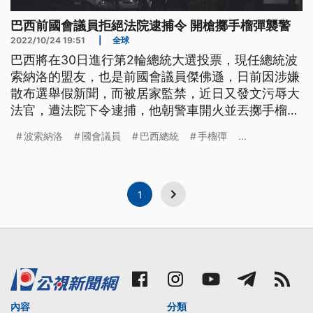
巴西前國會議員拒絕法院逮捕令 開槍擲手榴彈襲警
2022/10/24 19:51
|
全球
巴西將在30日進行第2輪總統大選投票，現任總統波
索納洛的盟友，也是前國會議員傑佛遜，日前因涉嫌
散布選舉假新聞，而被居家監禁，近日又發文污辱大
法官，遭法院下令逮捕，他朝警車開火並丟擲手榴
彈，對峙1小時後終於束手就擒。
波索納洛
國會議員
巴西總統
手榴彈
...
1
內容
分類