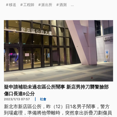
載朋友開車上路，酒測值0.71，警方依公共危險罪嫌
移送
工程師
派出所
酒測
...
移送。
疑申請補助未過在區公所鬧事 新店男持刀襲警臉部
傷口長達8公分
2023/1/13 07:57
|
社會
新北市新店區公所，昨（12）日1名男子鬧事，警方
到場處理，準備將他帶離時，突然拿出折疊刀劃傷員