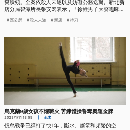
警臉頰。全案依殺人未遂以及妨礙公務送辦。新北新
店分局碧潭所長張安宏表示，「徐姓男子大聲咆哮，
警方到場要勸離時，該名男子忽然情緒失控，出言辱
區公所
殺人未遂
新店
持刀
罵本所楊姓員警，並持折疊刀劃傷其左臉頰，現場經
迅速逮捕後，依殺人未遂及妨害公務罪送辦。」臉部
被劃傷的員警傷口長達8公分，經送醫治療後已無大
礙；25歲徐姓男子昨天到新店區
烏克蘭9歲女孩不懼戰火 苦練體操誓奪奧運金牌
2023/1/11 18:58
|
全球
俄烏戰爭已經打了快1年，斷水、斷電和頻繁的空