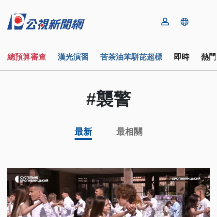
總預算審查
漢光演習
苦茶油苯駢芘超標
即時
熱門
#襲警
最新
最相關