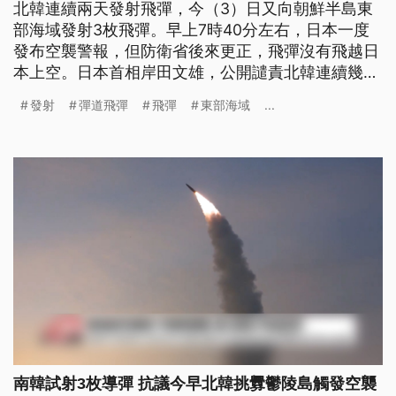
北韓連續兩天發射飛彈，今（3）日又向朝鮮半島東
部海域發射3枚飛彈。早上7時40分左右，日本一度
發布空襲警報，但防衛省後來更正，飛彈沒有飛越日
本上空。日本首相岸田文雄，公開譴責北韓連續幾天
發射飛彈的蠻橫暴行，絕對無法容忍。
發射
彈道飛彈
飛彈
東部海域
...
南韓試射3枚導彈 抗議今早北韓挑釁鬱陵島觸發空襲