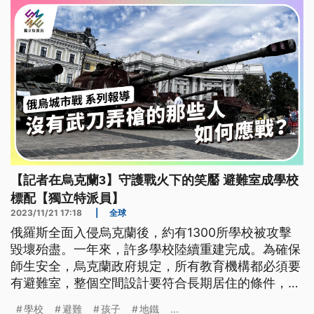
【記者在烏克蘭3】守護戰火下的笑靨 避難室成學校
標配【獨立特派員】
2023/11/21 17:18
|
全球
俄羅斯全面入侵烏克蘭後，約有1300所學校被攻擊
毀壞殆盡。一年來，許多學校陸續重建完成。為確保
師生安全，烏克蘭政府規定，所有教育機構都必須要
有避難室，整個空間設計要符合長期居住的條件，包
括通風、暖氣、飲水、洗手間、充電設備、醫療等，
學校
避難
孩子
地鐵
...