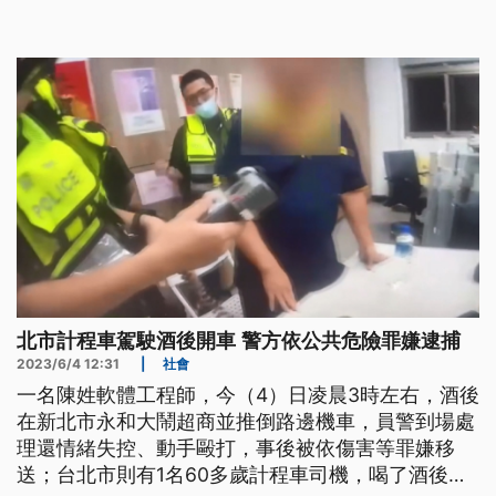
並且能容納全校人數。沒有避難室，就不能營運。
北市計程車駕駛酒後開車 警方依公共危險罪嫌逮捕
2023/6/4 12:31
|
社會
一名陳姓軟體工程師，今（4）日凌晨3時左右，酒後
在新北市永和大鬧超商並推倒路邊機車，員警到場處
理還情緒失控、動手毆打，事後被依傷害等罪嫌移
送；台北市則有1名60多歲計程車司機，喝了酒後還