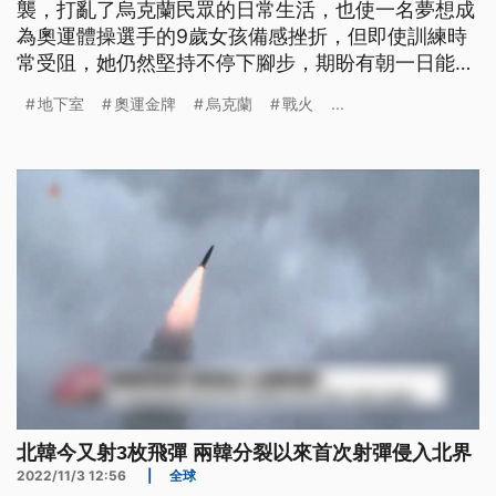
襲，打亂了烏克蘭民眾的日常生活，也使一名夢想成
為奧運體操選手的9歲女孩備感挫折，但即使訓練時
常受阻，她仍然堅持不停下腳步，期盼有朝一日能夠
拿下奧運冠軍。
地下室
奧運金牌
烏克蘭
戰火
...
北韓今又射3枚飛彈 兩韓分裂以來首次射彈侵入北界
2022/11/3 12:56
|
全球