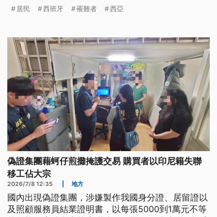
居民間蔓延。有英國遊客僅帶著簡單的衣物，趕緊逃
居民
西班牙
罹難者
西亞
難。
偽證集團藉蚵仔煎攤掩護交易 購買者以印尼籍失聯
移工佔大宗
2026/7/8 12:35
|
地方
國內出現偽證集團，涉嫌製作我國身分證、居留證以
及照顧服務員結業證明書，以每張5000到1萬元不等