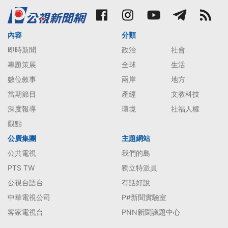
內容
分類
即時新聞
政治
社會
專題策展
全球
生活
數位敘事
兩岸
地方
當期節目
產經
文教科技
深度報導
環境
社福人權
觀點
公廣集團
主題網站
公共電視
我們的島
PTS TW
獨立特派員
公視台語台
有話好說
中華電視公司
P#新聞實驗室
客家電視台
PNN新聞議題中心