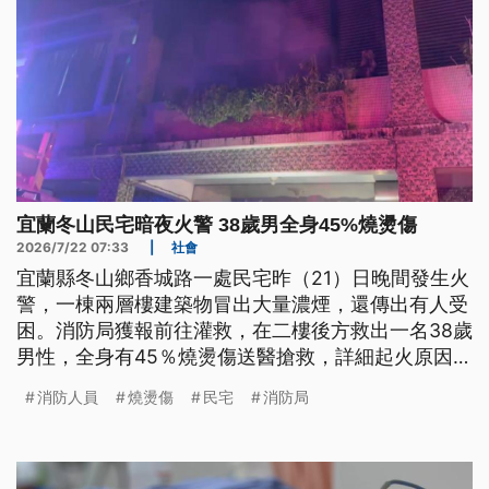
宜蘭冬山民宅暗夜火警 38歲男全身45%燒燙傷
2026/7/22 07:33
|
社會
宜蘭縣冬山鄉香城路一處民宅昨（21）日晚間發生火
警，一棟兩層樓建築物冒出大量濃煙，還傳出有人受
困。消防局獲報前往灌救，在二樓後方救出一名38歲
男性，全身有45％燒燙傷送醫搶救，詳細起火原因有
待火調人員進一步調查釐清。
消防人員
燒燙傷
民宅
消防局