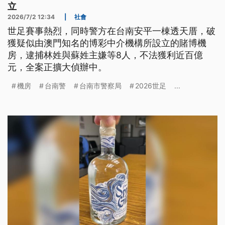
立
2026/7/2 12:34
|
社會
世足賽事熱烈，同時警方在台南安平一棟透天厝，破
獲疑似由澳門知名的博彩中介機構所設立的賭博機
房，逮捕林姓與蘇姓主嫌等8人，不法獲利近百億
元，全案正擴大偵辦中。
機房
台南警
台南市警察局
2026世足
...