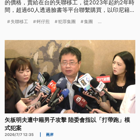
的價格，賣給在台的失聯移工，從2023年起約2年時
間，超過60人透過臉書等平台聯繫購買，以印尼籍佔
大宗；台北市專勤隊還發現，他們為了掩人耳目，刻
失聯移工
蚵仔煎
犯罪集團
集團
...
意在北部的一家蚵仔煎攤交易。全案查獲包含國人、
外籍配偶與失聯移工等7人到案，已被判處4到6個月
徒刑，但都獲得緩刑，而流入市面的許多偽證，至今
尚未全部查到購買者。
矢板明夫遭中籍男子攻擊 陸委會指以「打帶跑」模
式犯案
2026/7/7 12:35
|
兩岸