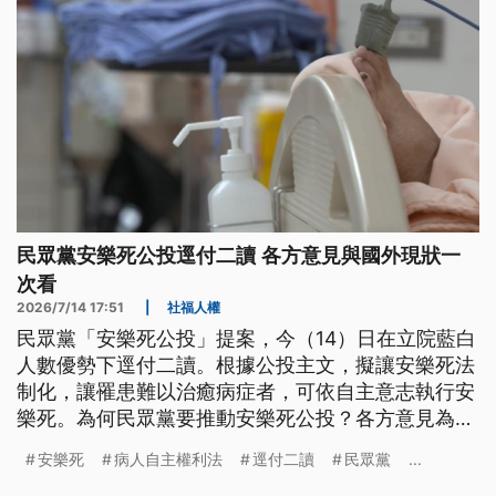
民眾黨安樂死公投逕付二讀 各方意見與國外現狀一
次看
2026/7/14 17:51
|
社福人權
民眾黨「安樂死公投」提案，今（14）日在立院藍白
人數優勢下逕付二讀。根據公投主文，擬讓安樂死法
制化，讓罹患難以治癒病症者，可依自主意志執行安
樂死。為何民眾黨要推動安樂死公投？各方意見為
何？
安樂死
病人自主權利法
逕付二讀
民眾黨
...