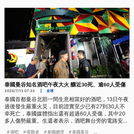
泰國曼谷知名酒吧午夜大火 釀近30死、逾60人受傷
2026/7/13 07:33
|
全球
泰國首都曼谷北部一間生意相當好的酒吧，13日午夜
過後發生嚴重火災，目前證實至少已有27到30人不
幸死亡，泰國媒體指出還有超過60人受傷，其中20
多人傷勢嚴重。生還者表示，酒吧舞台旁的電路安全
開關最先起火，詳細起火原因有待進一步鑑定。
酒吧
罹難者
泰國總理
泰國曼谷
...