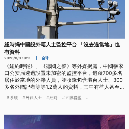
紐時揭中國設外籍人士監控平台 「沒去過當地」也
有資料
2026/8/3 18:11
|
全球
《紐約時報》、《德國之聲》等外媒揭露，中國張家
口公安局透過設置未加密的監控平台，追蹤700多名
居住於當地的外籍人員，並收錄包含港台人士、300
多名外國記者等等1.2萬人的資料，其中有些人甚至
從未去過張家口。報導指出，該系統紀載了被監視者
系統
外籍人士
紐時
五眼聯盟
...
的照片、手機號碼、移動軌跡與家人姓名等資料，且
只要觀察對象踏入特定區域，系統就會自動通知警
方。