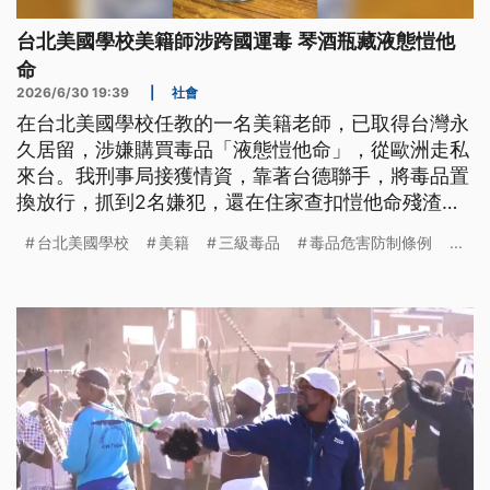
台北美國學校美籍師涉跨國運毒 琴酒瓶藏液態愷他
命
2026/6/30 19:39
|
社會
在台北美國學校任教的一名美籍老師，已取得台灣永
久居留，涉嫌購買毒品「液態愷他命」，從歐洲走私
來台。我刑事局接獲情資，靠著台德聯手，將毒品置
換放行，抓到2名嫌犯，還在住家查扣愷他命殘渣
袋。被捕的美籍男子坦承犯行，聲稱買來自用，被檢
台北美國學校
美籍
三級毒品
毒品危害防制條例
...
方起訴。