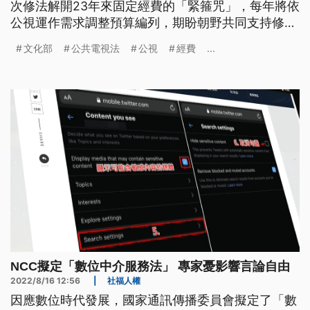
次修法解開23年來固定經費的「緊箍咒」，每年將依
公視運作需求調整預算編列，期盼朝野共同支持修法
通過。
文化部
公共電視法
公視
經費
...
NCC擬定「數位中介服務法」 專家憂影響言論自由
2022/8/16 12:56
|
社福人權
因應數位時代發展，國家通訊傳播委員會擬定了「數