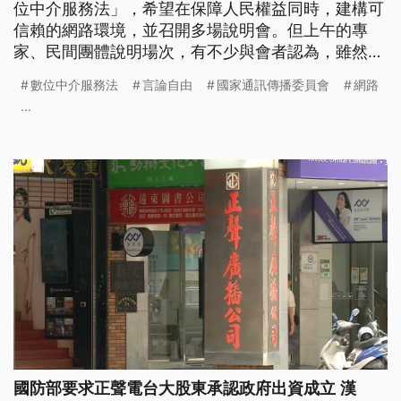
位中介服務法」，希望在保障人民權益同時，建構可
信賴的網路環境，並召開多場說明會。但上午的專
家、民間團體說明場次，有不少與會者認為，雖然立
法的立意良善，可是規範中談到要設立專責機構，以
數位中介服務法
言論自由
國家通訊傳播委員會
網路
及政府相關單位能要求平台為特定言論加註警語，這
...
可能會影響言論自由，因此要怎麼做還有待商榷。
國防部要求正聲電台大股東承認政府出資成立 漢