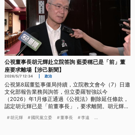
公視董事長胡元輝赴立院答詢 藍委稱已是「前」董
座要求離場【涉己新聞】
2026/5/7 12:34
|
政治
公視第8屆董監事僵局持續，立院教文會今（7）日邀
文化部報告業務與詢答，但立委羅智強以今
（2026）年1月修正通過《公視法》刪除延任條款，
認定胡元輝已是「前董事長」，要求離開。胡元輝走
出議場後表示遺憾，尊重立院決定；文化部長李遠隨
胡元輝
國民黨立委
董事長
李遠
...
後於詢答表示抗議，也強調是引用《財團法人法》延
續運作，而在野黨趕走董事長又不讓他成立新的董事