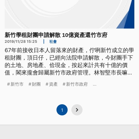
新竹學租財團申請解散 10億資產還竹市府
2019/11/28 15:25
|
社會
67年前接收日本人留落來的財產，佇咧新竹成立的學
租財團，頂日仔，已經向法院申請解散，今財團手下
的土地、房地產、佮現金，按起來計共有十億的價
值，閣來攏會歸屬新竹市政府管理。林智堅市長嘛
講，往過這个學租財團，內底攏是固定人佇咧占位，
新竹市
財團
資產
新竹市政府
...
今宣佈解散，嘛是實現轉型正義的一款過程。 眼前
的這棟位於新竹市中心的學租大樓就是這次清算項目
之一，大樓內除了有學租財團辦公室外，救國團也在
裡面，據了解學租財團是在1952年
1