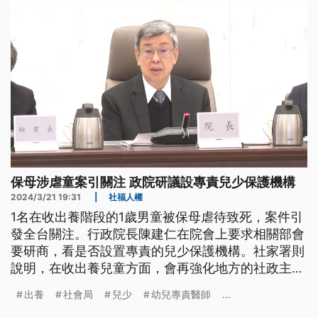
會，到底要怎麼辦。
保母涉虐童案引關注 政院研議設專責兒少保護機構
2024/3/21 19:31
|
社福人權
1名在收出養階段的1歲男童被保母虐待致死，案件引
發全台關注。行政院長陳建仁在院會上要求相關部會
要研商，看是否設置專責的兒少保護機構。社家署則
說明，在收出養兒童方面，會再強化地方的社政主管
機關角色，並由地方政府評估出養必要性，並安排出
出養
社會局
兒少
幼兒專責醫師
...
養前的安置照顧服務。