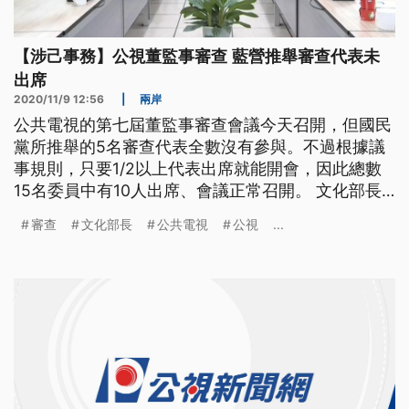
【涉己事務】公視董監事審查 藍營推舉審查代表未
出席
2020/11/9 12:56
|
兩岸
公共電視的第七屆董監事審查會議今天召開，但國民
黨所推舉的5名審查代表全數沒有參與。不過根據議
事規則，只要1/2以上代表出席就能開會，因此總數
15名委員中有10人出席、會議正常召開。 文化部長
李永得表示，「國民黨所推舉的審議委員這個集體缺
審查
文化部長
公共電視
公視
...
席，這件事情是創下了一個非常惡質的案例，那麼這
個就是赤裸裸的叫政治綁架。」 文化部長李永得對
於審查委員缺席感到遺憾，公共電視第七屆董監事審
查會議，在9日上午舉行，由