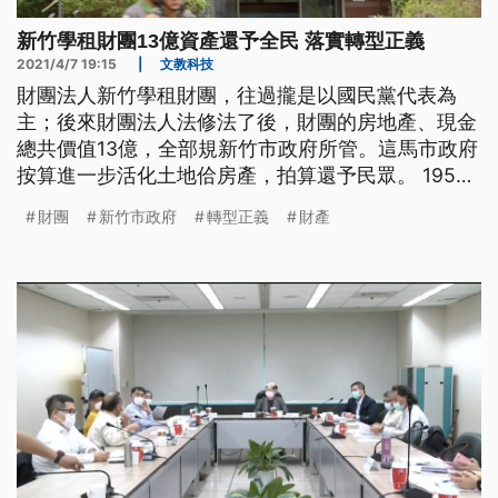
新竹學租財團13億資產還予全民 落實轉型正義
2021/4/7 19:15
|
文教科技
財團法人新竹學租財團，往過攏是以國民黨代表為
主；後來財團法人法修法了後，財團的房地產、現金
總共價值13億，全部規新竹市政府所管。這馬市政府
按算進一步活化土地佮房產，拍算還予民眾。 1952
年戰後接管日本時代財產，才成立的新竹學租財團，
財團
新竹市政府
轉型正義
財產
雖然講進前是以公益佮獎學金為主，猶毋過過去攏是
特定人士把持。這馬市府拍算將財團財產還予全民，
嘛算是落實轉型正義。 新竹市政府講學租財團解散
了後，其中現金的部份舊年四月