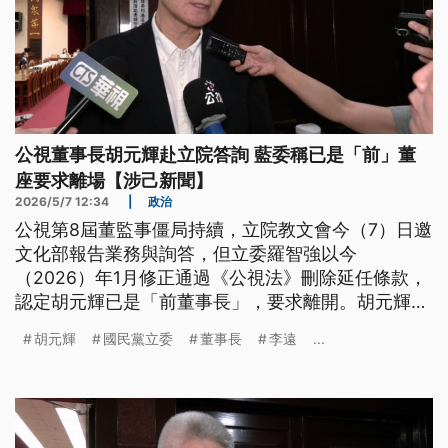
公視董事長胡元輝赴立院答詢 藍委稱已是「前」董
座要求離場【涉己新聞】
2026/5/7 12:34
|
政治
公視第8屆董監事僵局持續，立院教文會今（7）日邀
文化部報告業務與詢答，但立委羅智強以今
（2026）年1月修正通過《公視法》刪除延任條款，
認定胡元輝已是「前董事長」，要求離開。胡元輝走
出議場後表示遺憾，尊重立院決定；文化部長李遠隨
胡元輝
國民黨立委
董事長
李遠
...
後於詢答表示抗議，也強調是引用《財團法人法》延
續運作，而在野黨趕走董事長又不讓他成立新的董事
會，到底要怎麼辦。