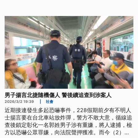
男子揚言北捷隨機傷人 警後續追查到涉案人
2026/3/2 19:39
|
社會
近期接連發生多起恐嚇事件，228假期前夕有不明人
士揚言要在台北車站放炸彈，警方不敢大意，循線追
查後鎖定彰化一名郭姓男子涉有重嫌，將人逮捕，檢
方以恐嚇公眾罪嫌，向法院聲押獲准。而今（2）日