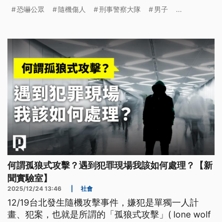
台北北市警方也接獲通報，指稱有旅客在列車內疑似
恐嚇公眾
隨機傷人
刑事警察大隊
男子
...
揚言要隨機傷人，大批警力趕往現場時男子已離去，
後來追查到涉案的葉姓男子釐清案情。
何謂孤狼式攻擊？遇到犯罪現場我該如何處理？【新
聞實驗室】
2025/12/24 13:46
|
社會
12/19台北發生隨機攻擊事件，嫌犯是單獨一人計
畫、犯案，也就是所謂的「孤狼式攻擊」( lone wolf