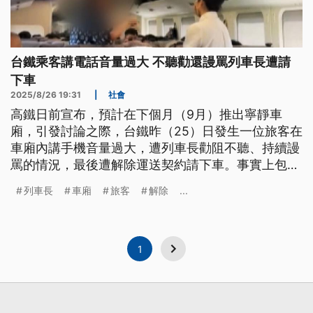
台鐵乘客講電話音量過大 不聽勸還謾罵列車長遭請
下車
2025/8/26 19:31
|
社會
高鐵日前宣布，預計在下個月（9月）推出寧靜車
廂，引發討論之際，台鐵昨（25）日發生一位旅客在
車廂內講手機音量過大，遭列車長勸阻不聽、持續謾
罵的情況，最後遭解除運送契約請下車。事實上包括
捷運在內，軌道運輸對於擾亂秩序、騷擾他人都有拒
列車長
車廂
旅客
解除
...
載規定，民眾要多注意。
1