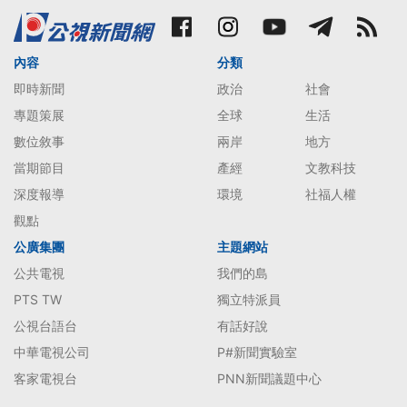
內容
分類
即時新聞
政治
社會
專題策展
全球
生活
數位敘事
兩岸
地方
當期節目
產經
文教科技
深度報導
環境
社福人權
觀點
公廣集團
主題網站
公共電視
我們的島
PTS TW
獨立特派員
公視台語台
有話好說
中華電視公司
P#新聞實驗室
客家電視台
PNN新聞議題中心