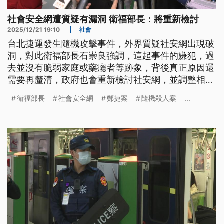
社會安全網遭質疑有漏洞 衛福部長：將重新檢討
2025/12/21 19:10
|
社會
台北捷運發生隨機攻擊事件，外界質疑社安網出現破
洞，對此衛福部長石崇良強調，這起事件的嫌犯，過
去並沒有脆弱家庭或藥癮者等跡象，背後真正原因還
需要再釐清，政府也會重新檢討社安網，並調整相關
政策。
衛福部長
社會安全網
鄭捷案
隨機殺人案
...