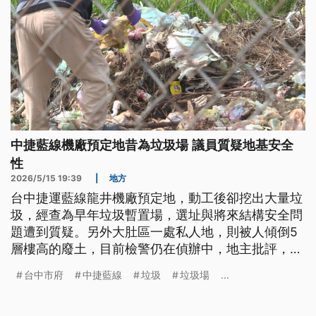
中捷藍線機廠預定地昔為垃圾場 議員質疑地基安全
性
2026/5/15 19:39
|
地方
台中捷運藍線龍井機廠預定地，動工後卻挖出大量垃
圾，經查為早年垃圾暫置場，選址與將來結構安全問
題遭到質疑。另外大肚區一處私人地，則被人傾倒5
層樓高的廢土，目前檢警仍在偵辦中，地主批評，廢
土到現在都沒有人處理，呼籲政府提供協助。
台中市府
中捷藍線
垃圾
垃圾場
...