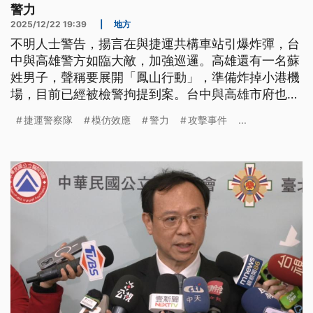
警力
2025/12/22 19:39
|
地方
不明人士警告，揚言在與捷運共構車站引爆炸彈，台
中與高雄警方如臨大敵，加強巡邏。高雄還有一名蘇
姓男子，聲稱要展開「鳳山行動」，準備炸掉小港機
場，目前已經被檢警拘提到案。台中與高雄市府也宣
布，針對即將到來的耶誕節、跨年等大型活動，提升
捷運警察隊
模仿效應
警力
攻擊事件
...
警力部署全城警戒。