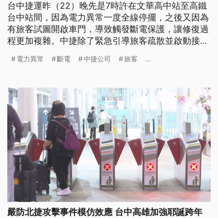
台中捷運昨（22）晚先是7時許在文華高中站至高鐵
台中站間，因為電力異常一度全線停擺，之後又因為
有旅客試圖開啟車門，導致觸發斷電保護，讓修復過
程更加複雜。中捷除了緊急引導旅客疏散並啟動接
駁，同時進行緊急搶修，直到晚間10時10分才恢復全
電力異常
斷電
中捷公司
旅客
...
線正常運轉。
嚴防北捷攻擊事件模仿效應 台中高雄加強耶誕跨年