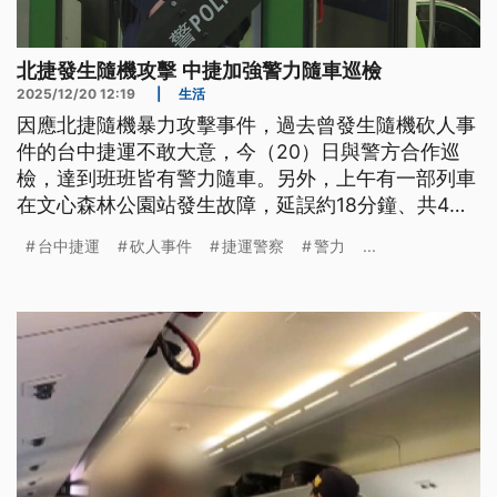
北捷發生隨機攻擊 中捷加強警力隨車巡檢
2025/12/20 12:19
|
生活
因應北捷隨機暴力攻擊事件，過去曾發生隨機砍人事
件的台中捷運不敢大意，今（20）日與警方合作巡
檢，達到班班皆有警力隨車。另外，上午有一部列車
在文心森林公園站發生故障，延誤約18分鐘、共4個
班次受影響，一度改採單線雙向運轉，受影響旅客都
台中捷運
砍人事件
捷運警察
警力
...
可以辦理退費。