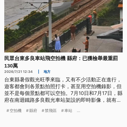
民眾台東多良車站飛空拍機 縣府：已獲檢舉最重罰
130萬
2026/7/21 12:34
|
地方
台東縣暑假觀光旺季來臨，又有不少活動正在進行，
遊客都會到各景點拍照打卡，甚至用空拍機錄影，但
並不是每個景點都可以空拍。7月10日和7月17日，縣
府在南迴鐵路多良觀光車站架設的即時影像，就有民
眾發現遊客飛空拍機，但鐵道週邊30公尺內都是民航
空拍機
縣府
禁飛區
車站
...
局規定的紅色禁飛區。縣府已接獲檢舉，一旦查明，
行為人可能會依《民航法》和《鐵路法》處罰，共可