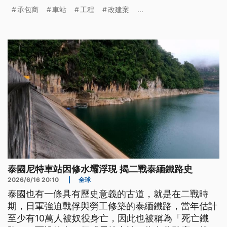
車站的區域重建計畫也成了作廢白紙。為了改善工期
承包商
車站
工程
改建案
...
過長，成本變動增加的風險，東京有承包商利用新的
工法縮短重建工期，還節省建材成本；另外，也有建
商規劃都更改用中小型建築來替代商辦大廈，加快完
工速度，迅速讓老街改頭換面。
泰國尼特車站因修水壩浮現 揭二戰泰緬鐵路史
2026/6/16 20:10
|
全球
泰國也有一條具有歷史意義的古道，就是在二戰時
期，日軍強迫戰俘與勞工修築的泰緬鐵路，當年估計
至少有10萬人被奴役身亡，因此也被稱為「死亡鐵