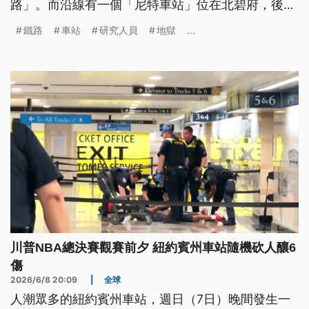
路」。而沿線有一個「尼特車站」位在北碧府，後來
因為蓋水壩而沈入水底，最近在水壩維修期間又浮出
鐵路
車站
研究人員
地獄
...
水面，也讓人再度回想起戰爭的血淚史。
川普NBA總決賽觀賽前夕 紐約賓州車站隨機砍人釀6
傷
2026/6/8 20:09
|
全球
人潮眾多的紐約賓州車站，週日（7日）晚間發生一