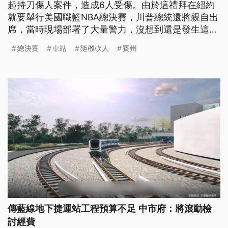
起持刀傷人案件，造成6人受傷。由於這禮拜在紐約
就要舉行美國職籃NBA總決賽，川普總統還將親自出
席，當時現場部署了大量警力，沒想到還是發生這樣
的遺憾，讓各界相當震驚。
總決賽
車站
隨機砍人
賓州
傳藍線地下捷運站工程預算不足 中市府：將滾動檢
討經費