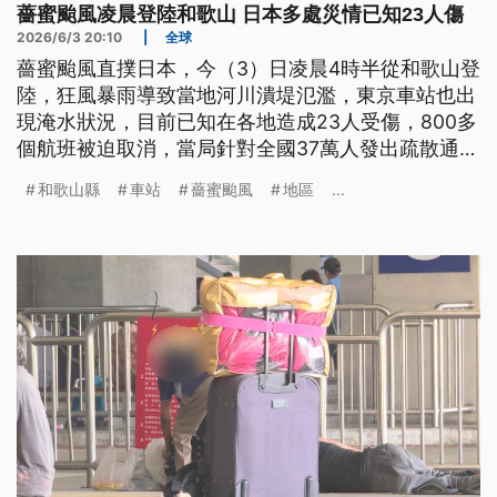
薔蜜颱風凌晨登陸和歌山 日本多處災情已知23人傷
2026/6/3 20:10
|
全球
薔蜜颱風直撲日本，今（3）日凌晨4時半從和歌山登
陸，狂風暴雨導致當地河川潰堤氾濫，東京車站也出
現淹水狀況，目前已知在各地造成23人受傷，800多
個航班被迫取消，當局針對全國37萬人發出疏散通
知，也提醒前往日本旅遊的民眾，要留意航班資訊，
和歌山縣
車站
薔蜜颱風
地區
...
並注意安全。