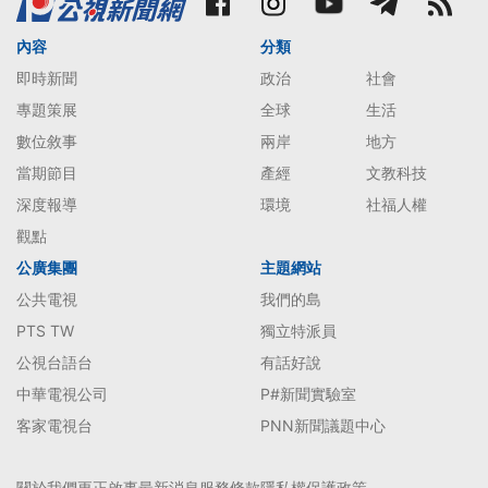
內容
分類
即時新聞
政治
社會
專題策展
全球
生活
數位敘事
兩岸
地方
當期節目
產經
文教科技
深度報導
環境
社福人權
觀點
公廣集團
主題網站
公共電視
我們的島
PTS TW
獨立特派員
公視台語台
有話好說
中華電視公司
P#新聞實驗室
客家電視台
PNN新聞議題中心
關於我們
更正啟事
最新消息
服務條款
隱私權保護政策