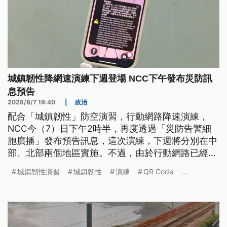
城鎮韌性降網速演練下週登場 NCC下午發布災防訊
息預告
2026/8/7 19:40
|
政治
配合「城鎮韌性」防空演習，行動網路降速演練，
NCC今（7）日下午2時半，再度透過「災防告警細
胞廣播」發布預告訊息，這次演練，下週將分別在中
部、北部兩個地區實施。不過，由於行動網路已經成
為現代人的日常工具，想用手機App進行購買高鐵、
城鎮韌性演習
城鎮韌性
演練
QR Code
...
台鐵車票、行動支付、線上轉帳等，恐怕都會有影
響。相關單位陸續發布因應方式，例如避開該時段進
行交易等。