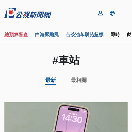
總預算審查
白海豚颱風
苦茶油苯駢芘超標
即時
熱
#車站
最新
最相關