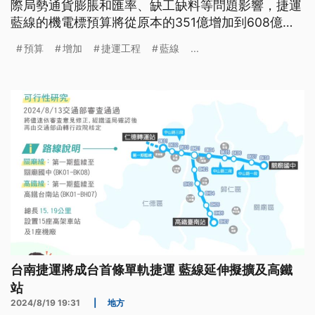
際局勢通貨膨脹和匯率、缺工缺料等問題影響，捷運
藍線的機電標預算將從原本的351億增加到608億，
幅度超過7成，民眾和交通學者都擔心恐造成財政負
預算
增加
捷運工程
藍線
...
擔。
台南捷運將成台首條單軌捷運 藍線延伸擬擴及高鐵
站
2024/8/19 19:31
|
地方