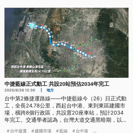
中捷藍線正式動工 共設20站預估2034年完工
2025/6/26 12:30
|
地方
台中第2條捷運路線——中捷藍線今（26）日正式動
工，全長24.78公里，西起台中港、東到東區建國市
場，橫跨8個行政區，共設置20座車站，預計2034
年完工。交通學者認為，台灣大道交通黑暗期，以及
未來營運期間政府是否能持續挹注資金，都是關鍵。
台中捷運
建國市場
藍線
台中港
...