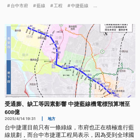
工程執行階段。盧秀燕表示，這是台中市第2條捷
台中市府
藍線
工程
中捷藍線
...
運，由台中市府自建並由台北市府擔任規劃顧問，預
計將在6月動工，也將在任期內規劃中部捷運路網，
推動7線齊發。
受通膨、缺工等因素影響 中捷藍線機電標預算增至
608億
2025/4/14 19:31
|
地方
台中捷運目前只有一條綠線，市府也正在積極進行藍
線規劃，而台中市捷運工程局表示，因為受到全球國