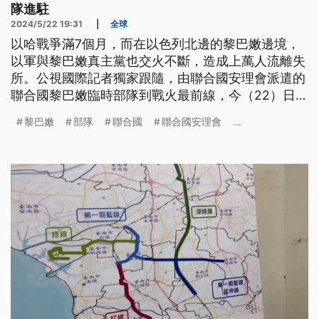
隊進駐
2024/5/22 19:31
|
全球
以哈戰爭滿7個月，而在以色列北邊的黎巴嫩邊境，
以軍與黎巴嫩真主黨也交火不斷，造成上萬人流離失
所。公視國際記者獨家跟隨，由聯合國安理會派遣的
聯合國黎巴嫩臨時部隊到戰火最前線，今（22）日的
國際現場，帶您來看記者陳彥婷，來自黎巴嫩邊境的
黎巴嫩
部隊
聯合國
聯合國安理會
...
採訪報導。