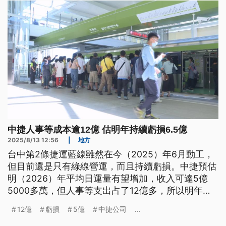
中捷人事等成本逾12億 估明年持續虧損6.5億
2025/8/13 12:56
|
地方
台中第2條捷運藍線雖然在今（2025）年6月動工，
但目前還是只有綠線營運，而且持續虧損。中捷預估
明（2026）年平均日運量有望增加，收入可達5億
5000多萬，但人事等支出占了12億多，所以明年度
會持續虧損6億5800多萬元。市府預估今年35億資
12億
虧損
5億
中捷公司
...
本額就會用完，將分3年增資20億因應。