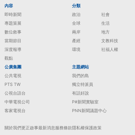
內容
分類
即時新聞
政治
社會
專題策展
全球
生活
數位敘事
兩岸
地方
當期節目
產經
文教科技
深度報導
環境
社福人權
觀點
公廣集團
主題網站
公共電視
我們的島
PTS TW
獨立特派員
公視台語台
有話好說
中華電視公司
P#新聞實驗室
客家電視台
PNN新聞議題中心
關於我們
更正啟事
最新消息
服務條款
隱私權保護政策