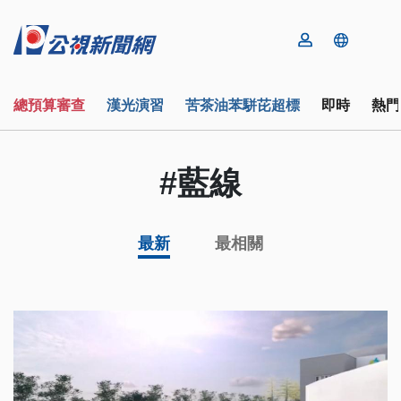
總預算審查
漢光演習
苦茶油苯駢芘超標
即時
熱門
#藍線
最新
最相關