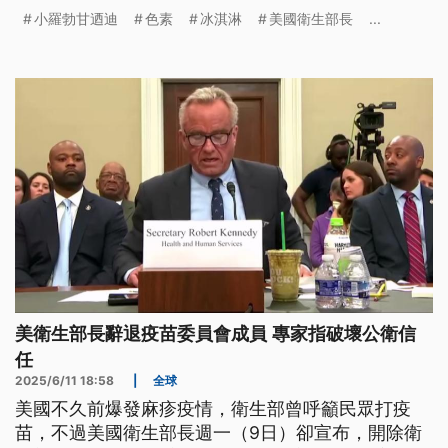
素。同時美國食品藥物管理局（FDA）也宣布，批准
小羅勃甘迺迪
色素
冰淇淋
美國衛生部長
...
一款名為「梔子藍」的天然色素，這也是FDA過去2
個月內批准的第4種天然色素。
美衛生部長辭退疫苗委員會成員 專家指破壞公衛信
任
2025/6/11 18:58
|
全球
美國不久前爆發麻疹疫情，衛生部曾呼籲民眾打疫
苗，不過美國衛生部長週一（9日）卻宣布，開除衛