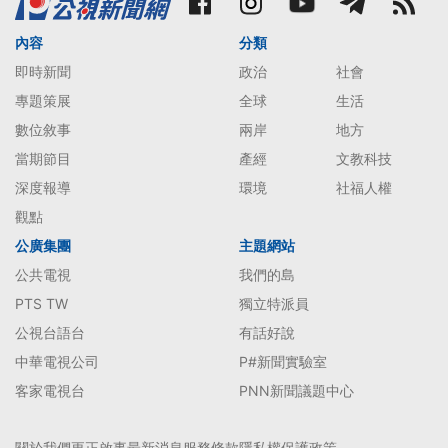
內容
分類
即時新聞
政治
社會
專題策展
全球
生活
數位敘事
兩岸
地方
當期節目
產經
文教科技
深度報導
環境
社福人權
觀點
公廣集團
主題網站
公共電視
我們的島
PTS TW
獨立特派員
公視台語台
有話好說
中華電視公司
P#新聞實驗室
客家電視台
PNN新聞議題中心
關於我們
更正啟事
最新消息
服務條款
隱私權保護政策