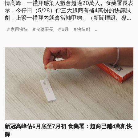
情高峰，一禮拜感染人數會超過20萬人。食藥署長表
示，今仔日（5/28）佇三大超商有補4萬份的快篩試
劑，上緊一禮拜內就會當補甲夠。（新聞標題、導言
為台語文）
家用快篩
食藥署長
6月
快篩劑
...
新冠高峰估6月底至7月初 食藥署：超商已鋪4萬劑快
篩