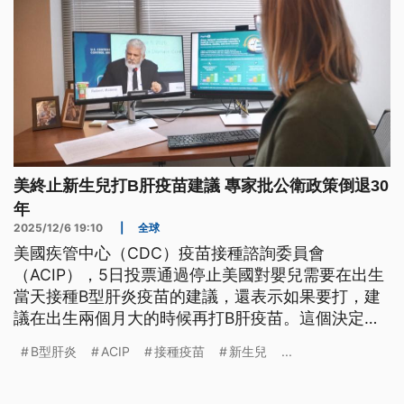
美終止新生兒打B肝疫苗建議 專家批公衛政策倒退30
年
2025/12/6 19:10
|
全球
美國疾管中心（CDC）疫苗接種諮詢委員會
（ACIP），5日投票通過停止美國對嬰兒需要在出生
當天接種B型肝炎疫苗的建議，還表示如果要打，建
議在出生兩個月大的時候再打B肝疫苗。這個決定，
被很多醫學跟公共衛生領域的專家強烈批評，認為公
B型肝炎
ACIP
接種疫苗
新生兒
...
衛政策倒退30年，憂心會有更多嬰幼兒感染B型肝
炎。