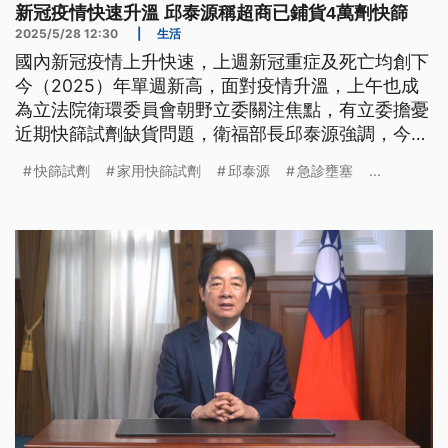
新冠疫情快速升溫 邱泰源稱超商已鋪貨4萬劑快篩
2025/5/28 12:30
|
生活
國內新冠疫情上升快速，上週新冠重症及死亡均創下
今（2025）年單週新高，面對疫情升溫，上午也成
為立法院衛環委員會朝野立委關注焦點，有立委擔憂
近期快篩試劑缺貨問題，衛福部長邱泰源強調，今
（28）日已在3大超商鋪貨4萬份家用快篩劑，方便
快篩試劑
家用快篩試劑
邱泰源
急診壅塞
...
民眾取得，另外也會把醫院分級分流做好，不會重演
急診壅塞危機。