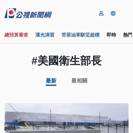
總預算審查
漢光演習
苦茶油苯駢芘超標
即時
熱門
#美國衛生部長
最新
最相關