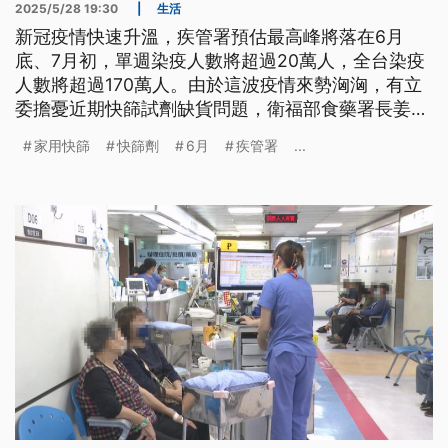
2025/5/28 19:30
|
生活
新冠疫情快速升溫，疾管署預估最高峰將落在6月
底、7月初，單週染疫人數將超過20萬人，全台染疫
人數將超過170萬人。由於這波疫情來勢洶洶，有立
委擔憂近期快篩試劑缺貨問題，衛福部食藥署長姜至
剛強調，已要求廠商提升產能，今（28）日已在3大
家用快篩
快篩劑
6月
疾管署
...
超商鋪貨4萬份家用快篩劑，最快一週內就能補足缺
口。