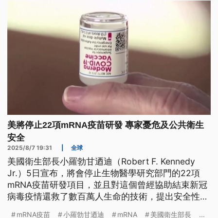
美將停止22項mRNA疫苗研發 專家憂危及公共衛生
安全
2025/8/7 19:31
|
全球
美國衛生部長小羅勃甘迺迪（Robert F. Kennedy
Jr.）5日宣布，將會停止生物醫學研究部門的22項
mRNA疫苗研發項目，並且對這個曾經協助結束新冠
病毒疫情還救了數百萬人生命的技術，提出安全性疑
慮。這引發了民眾抗議以及專家憂心，認為政府做出
mRNA疫苗
小羅勃甘迺迪
mRNA
美國衛生部長
...