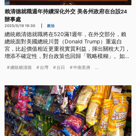
賴清德就職週年持續深化外交 美各州政府在台設24
辦事處
2025/5/19 19:30
|
政治
總統賴清德就職將在520滿1週年，在外交部分，賴
總統面對美國總統川普（Donald Trump）重返白
宮，比起價值相近更重視實質利益，揮出關稅大刀，
增添不確定性，對台政策也回歸「戰略模糊」。如何
在川普2.0時代維繫台美關係，眼前仍充滿挑戰。而
總統賴清德
台灣
台日
中南美洲
...
對於和台灣同屬第一島鏈的日本，有學者認為，賴總
統可以藉由自身對日人脈優勢，提升台日在防衛、經
濟等領域的合作層級。