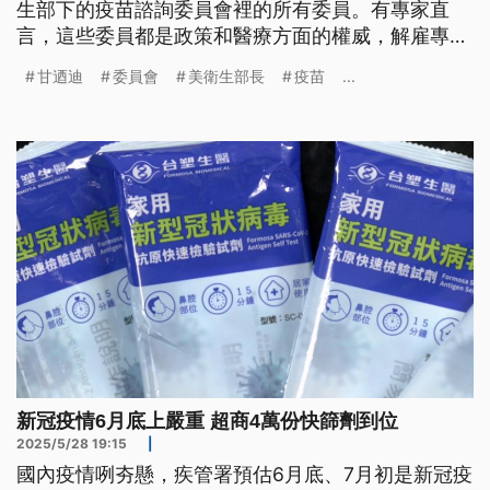
生部下的疫苗諮詢委員會裡的所有委員。有專家直
言，這些委員都是政策和醫療方面的權威，解雇專家
恐怕會讓民眾失去對政府的信任。
甘迺迪
委員會
美衛生部長
疫苗
...
新冠疫情6月底上嚴重 超商4萬份快篩劑到位
2025/5/28 19:15
|
國內疫情咧夯懸，疾管署預估6月底、7月初是新冠疫