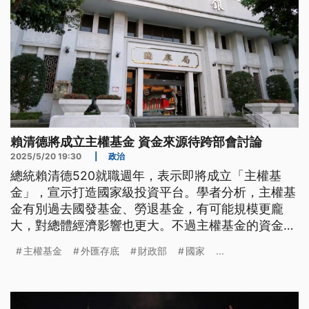
賴清德將成立主權基金 資金來源待跨部會討論
2025/5/20 19:30
|
政治
總統賴清德520就職週年，表示即將成立「主權基
金」，宣示打造國家級投資平台。學者分析，主權基
金有別過去國發基金、勞退基金，有可能規模更龐
大，對總體經濟影響也更大。不過主權基金的資金來
源來自哪裡？目前還有待財政部、央行等主管機關持
主權基金
外匯存底
財政部
國家
...
續討論。央行曾建議參考新加坡、南韓模式，給出財
政部發債、撥款等3套方案。