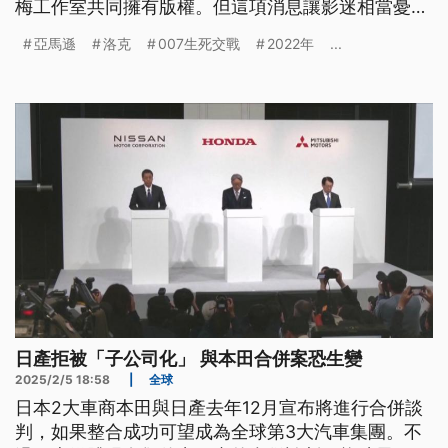
梅工作室共同擁有版權。但這項消息讓影迷相當憂
心，擔心亞馬遜會改變007的經典風格。
亞馬遜
洛克
007生死交戰
2022年
...
日產拒被「子公司化」 與本田合併案恐生變
2025/2/5 18:58
|
全球
日本2大車商本田與日產去年12月宣布將進行合併談
判，如果整合成功可望成為全球第3大汽車集團。不