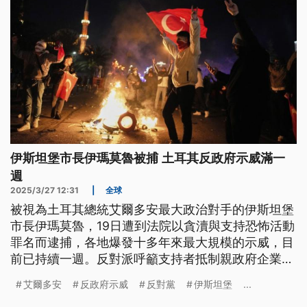
伊斯坦堡市長伊瑪莫魯被捕 土耳其反政府示威滿一
週
2025/3/27 12:31
|
全球
被視為土耳其總統艾爾多安最大政治對手的伊斯坦堡
市長伊瑪莫魯，19日遭到法院以貪瀆與支持恐怖活動
罪名而逮捕，各地爆發十多年來最大規模的示威，目
前已持續一週。反對派呼籲支持者抵制親政府企業，
而伊斯坦堡反對派主導的市議會26日選出臨時市長，
艾爾多安
反政府示威
反對黨
伊斯坦堡
...
以阻擋政府任命人接管市政。總統艾爾多安則在議會