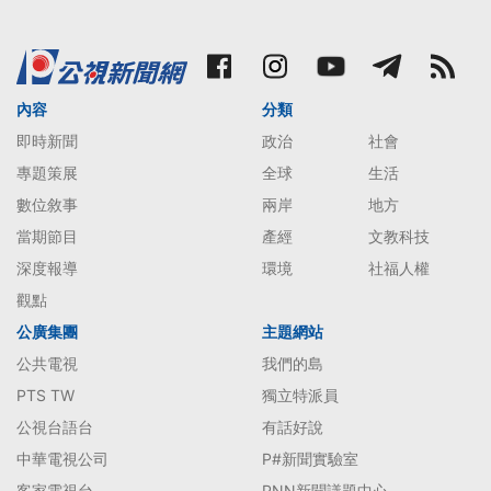
內容
分類
即時新聞
政治
社會
專題策展
全球
生活
數位敘事
兩岸
地方
當期節目
產經
文教科技
深度報導
環境
社福人權
觀點
公廣集團
主題網站
公共電視
我們的島
PTS TW
獨立特派員
公視台語台
有話好說
中華電視公司
P#新聞實驗室
客家電視台
PNN新聞議題中心