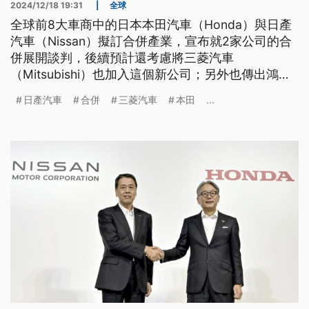
2024/12/18 19:31
|
全球
全球前8大車商中的日本本田汽車（Honda）與日產
汽車（Nissan）擬訂合併產業，宣布就2家公司的合
併展開談判，後續預計還考慮將三菱汽車
（Mitsubishi）也加入這個新公司；另外也傳出鴻海
有意收購日產汽車。日媒分析，如果2大車商真的合
日產汽車
合併
三菱汽車
本田
...
併，將成為全球第3大汽車集團，有助於抗衡中國比
亞迪、美國特斯拉（Tesla），並提升研發電動車的
競爭力。