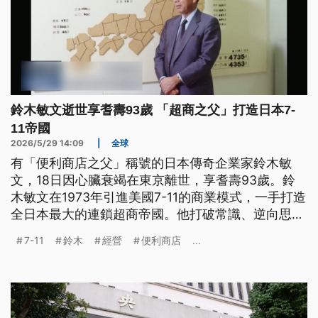
鈴木敏文逝世享耆壽93歲 「超商之父」打造日本7-
11帝國
2026/5/29 14:09
|
全球
有「便利商店之父」稱號的日本傳奇企業家鈴木敏
文，18日因心臟衰竭在東京離世，享耆壽93歲。鈴
木敏文在1973年引進美國7-11的商業模式，一手打造
全日本最大的連鎖超商帝國。他打破常識、逆向思考
的經營哲學，至今仍被無數企業奉為經典。他曾說：
7-11
鈴木
經營
便利商店
...
「如果所有人都贊成，那就代表這件事已經太晚
了」。7-11在日本分店超過2.1萬家，證明鈴木敏文當
年的眼光，歸功他創新改革的勇氣。