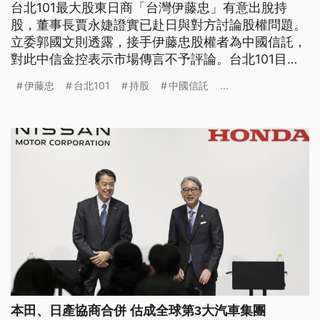
台北101最大股東日商「台灣伊藤忠」有意出脫持
股，董事長賈永婕證實已赴日與對方討論股權問題。
立委郭國文則透露，接手伊藤忠股權者為中國信託，
對此中信金控表示市場傳言不予評論。台北101目前
股權結構為何？伊藤忠過去如何獲得股權？中國信託
伊藤忠
台北101
持股
中國信託
...
能接手伊藤忠所有持股嗎？
本田、日產協商合併 估成全球第3大汽車集團