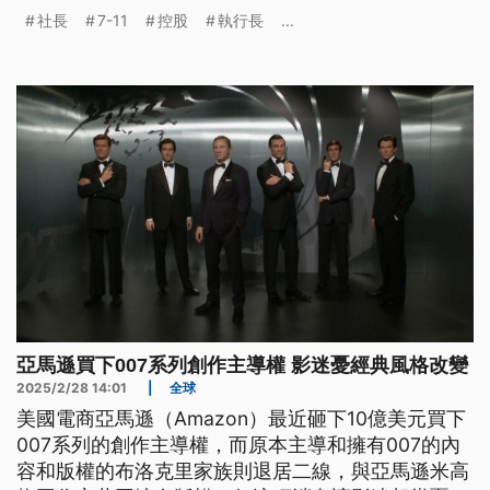
外籍董事達克斯接任，預計在明（2026）年讓美國
社長
7-11
控股
執行長
...
子公司在美國股市上市，期望提升企業價值。
亞馬遜買下007系列創作主導權 影迷憂經典風格改變
2025/2/28 14:01
|
全球
美國電商亞馬遜（Amazon）最近砸下10億美元買下
007系列的創作主導權，而原本主導和擁有007的內
容和版權的布洛克里家族則退居二線，與亞馬遜米高