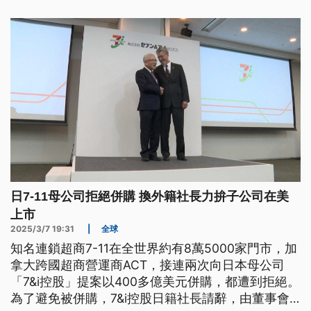
中表示伊瑪莫魯貪瀆罪證確鑿，同時指控反對派發起
的抵制是不負責任的行動。
日7-11母公司拒絕併購 換外籍社長力拚子公司在美
上市
2025/3/7 19:31
|
全球
知名連鎖超商7-11在全世界約有8萬5000家門市，加
拿大跨國超商營運商ACT，接連兩次向日本母公司
「7&i控股」提案以400多億美元併購，都遭到拒絕。
為了避免被併購，7&i控股日籍社長請辭，由董事會