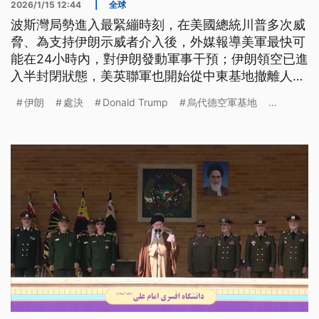
2026/1/15 12:44
|
全球
波斯灣局勢進入最緊繃時刻，在美國總統川普多次威
脅、為支持伊朗示威者介入後，外媒報導美軍最快可
能在24小時內，對伊朗發動軍事干預；伊朗領空已進
入半封閉狀態，美英聯軍也開始從中東基地撤離人
員。儘管川普最新受訪表示，收到情報稱伊朗已停止
伊朗
處決
Donald Trump
烏代德空軍基地
...
處決示威者，但國際航空界已紛紛避開此區領空，一
場衝突似乎蓄勢待發。