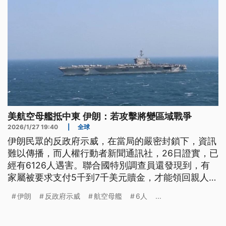
美航空母艦抵中東 伊朗：若攻擊將變區域戰爭
2026/1/27 19:40
|
全球
伊朗民眾的反政府示威，在當局的嚴密封鎖下，資訊
難以傳播，而人權行動者新聞通訊社，26日證實，已
經有6126人遇害。聯合國特別調查員還發現到，有
家屬被要求支付5千到7千美元贖金，才能領回親人遺
體。另一方面，美軍增兵中東的態勢不減，林肯號航
伊朗
反政府示威
航空母艦
6人
...
空母艦打擊群已經抵達中東。而伊朗以及黎巴嫩真主
黨、還有葉門青年運動相繼警告，一旦美軍對伊朗發
動新攻勢，將會演變成區域性戰爭。