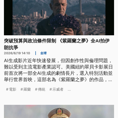
突破預算與政治條件限制 《紫羅蘭之夢》全AI拍伊
朗抗爭
2026/6/19 14:10
|
全球
AI生成影片近年快速發展，但因創作性與倫理問題，
難以受到主流電影產業認可。美國紐約翠貝卡影展日
前首次將一部全AI生成的劇情長片，選入特別活動並
舉行世界首映，這部名為《紫羅蘭之夢》的作品，以
2026年初伊朗示威與鎮壓事件為背景，製作成本只
電影
羅蘭
傳統
示威者
...
有2000美元。創作者表示，AI工具讓一些受限於預
算或政治條件的故事，有機會被拍攝出來。