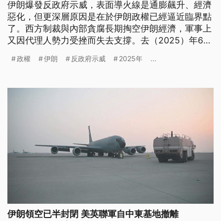
伊朗爆發反政府示威，表面導火線是通膨飆升、經濟
惡化，但更深層原因是在於伊朗政權已經逼近臨界點
了。西方制裁與內部貪腐長期掏空伊朗經濟，軍事上
又因代理人勢力受挫而失去支撐。去（2025）年6月
伊朗跟以色列的「12日戰爭」，防空失靈與核設施遭
政權
伊朗
反政府示威
2025年
...
到美國飛彈重創，這些訊息接連曝光，使哈米尼政權
塑造多年的強國形象也快速崩解。
伊朗領空已半封閉 美英聯軍自中東基地撤離