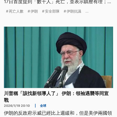
17日首度提到「數千人」死亡，並表示鎮壓有理；但
國際媒體綜合當地醫院與人權團體資料推估，死亡可
死亡人數
伊朗
安全部隊
伊朗抗議
...
能至少2萬人，包含民眾與安全部隊，數字遠遠高於
官方說法。
川普稱「該找新領導人了」 伊朗：領袖遇襲等同宣
戰
2026/1/19 20:10
|
全球
伊朗的反政府示威已經比上週緩和，但是美伊兩國領