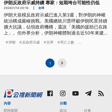
伊朗反政府示威持續 專家：短期垮台可能性仍低
2026/1/14 20:16
|
全球
伊朗大規模反政府示威已進入第3週，對伊朗的神權
統治構成嚴峻挑戰。美國總統川普呼籲伊朗民眾持續
擴大抗議，佔領政府機構，還說「美國的援助已在路
上」。但外界分析，伊朗神權體制過去近50年來建立
嚴密的監控體制，要讓伊朗當前政府快速垮台的可能
伊朗
反政府示威
抗爭
死亡人數
...
性並不大。
1
內容
分類
即時新聞
政治
社會