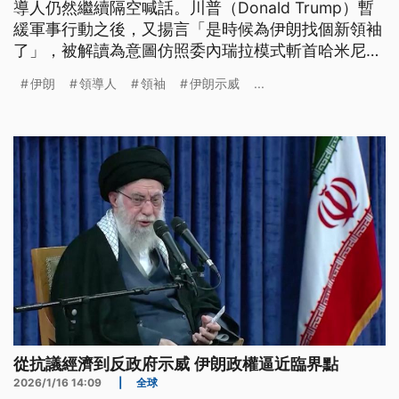
導人仍然繼續隔空喊話。川普（Donald Trump）暫
緩軍事行動之後，又揚言「是時候為伊朗找個新領袖
了」，被解讀為意圖仿照委內瑞拉模式斬首哈米尼
（Ayatollah Ali Khamenei）。伊朗政府立刻回嗆，
伊朗
領導人
領袖
伊朗示威
...
任何攻擊最高領導人的行動，都將被視為對伊朗宣
戰。
從抗議經濟到反政府示威 伊朗政權逼近臨界點
2026/1/16 14:09
|
全球