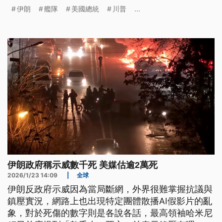
畫。外界有分析指出，從美軍的動作來看，伊朗危機
伊朗
艦隊
美國總統
川普
...
可能還沒有結束。
伊朗政府稱示威數千死 美媒估逾2萬死
2026/1/23 14:09
|
全球
伊朗反政府示威因為當局斷網，外界很難掌握抗議與
鎮壓實況，網路上也出現特定團體散播AI假影片的亂
象，對於死傷的數字則是各說各話，最高領袖哈米尼