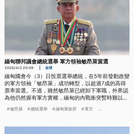
緬甸聯邦議會總統選舉 軍方領袖敏昂萊當選
2026/4/3 20:09
|
全球
緬甸國會今（3）日投票選舉總統，在5年前發動政變
的軍方領袖「敏昂萊」成功轉型，以超過7成的高得
票率當選。不過，雖然敏昂萊已經卸下軍職，外界認
為他仍然握有軍方實權，緬甸的內戰衝突暫時難以平
息。
敏昂萊
總統選舉
緬甸軍政府
軍方
...