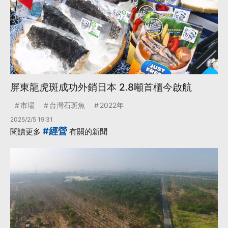
屏東龍虎斑成功外銷日本 2.8噸首櫃今啟航
市場
台灣石斑魚
2022年
2025/2/5 19:31
#經營
閱讀更多
有關的新聞