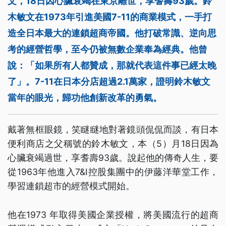
文，18日因心臟衰竭在東京離世，享耆壽93歲。鈴
木敏文在1973年引進美國7-11的商業模式，一手打
造全日本最大的連鎖超商帝國。他打破常識、逆向思
考的經營哲學，至今仍被無數企業奉為經典。他曾
說：「如果所有人都贊成，那就代表這件事已經太晚
了」。7-11在日本分店超過2.1萬家，證明鈴木敏文
當年的眼光，歸功他創新改革的勇氣。
戴著無框眼鏡，笑瞇瞇地對著鏡頭侃侃而談，有日本
便利商店之父稱號的鈴木敏文，本（5）月18日因為
心臟衰竭過世，享耆壽93歲。說起他的傳奇人生，要
從1963年他進入7&I控股集團中的伊藤洋華堂工作，
學習連鎖超市的經營模式開始。
他在1973 年取得美國企業授權，將美國流行的超商