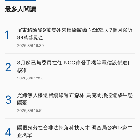
最多人閱讀
屏東移除逾9萬隻外來種綠鬣蜥 冠軍獵人7個月領近
1
99萬獎勵金
2026/8/6 19:39
8月起已無委員在任 NCC停發手機等電信設備進口
2
核准
2026/8/6 12:58
光纖無人機遺留纜線遍布森林 烏克蘭指控造成生態
3
隱憂
2026/8/6 15:51
隱匿身分在台非法挖角科技人才 調查局公布17家中
4
企名單