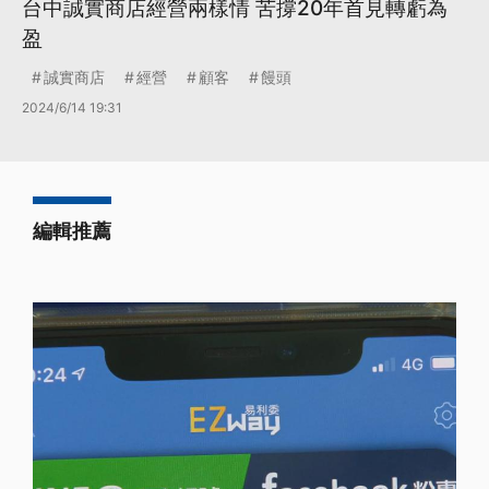
台中誠實商店經營兩樣情 苦撐20年首見轉虧為
盈
誠實商店
經營
顧客
饅頭
2024/6/14 19:31
編輯推薦