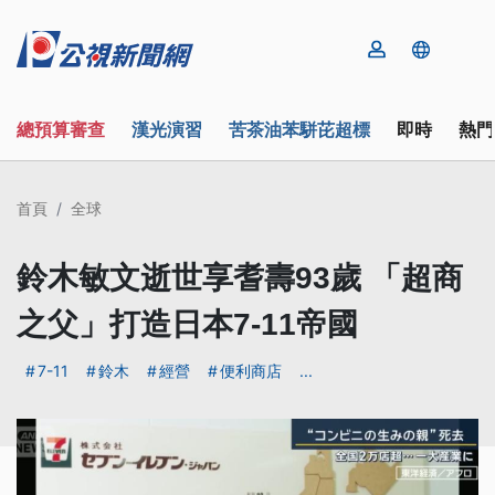
總預算審查
漢光演習
苦茶油苯駢芘超標
即時
熱門
首頁
全球
鈴木敏文逝世享耆壽93歲 「超商
之父」打造日本7-11帝國
7-11
鈴木
經營
便利商店
...