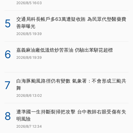
2026/8/5 16:03
交通局科長帳戶多63萬遭疑收賄 為民眾代墊醫藥費
5
善舉曝光
2026/8/5 19:39
嘉義麻油廠低溫焙炒苦茶油 仍驗出苯駢芘超標
6
2026/8/6 19:39
白海豚颱風路徑仍有變數 氣象署：不會形成三颱共
7
舞
2026/8/6 13:02
遭準國一生持斷裂掃把攻擊 台中教師右眼受傷有失
8
明風險
2026/8/7 12:34