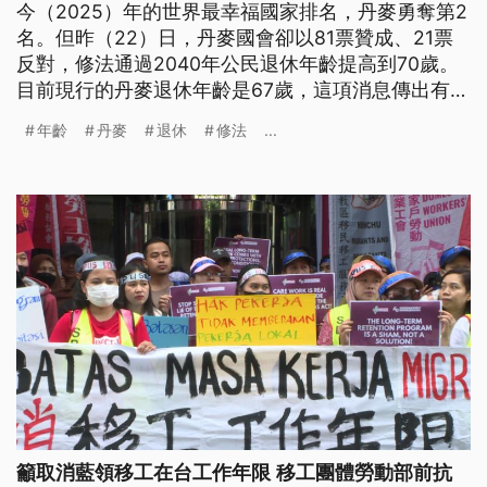
今（2025）年的世界最幸福國家排名，丹麥勇奪第2
名。但昨（22）日，丹麥國會卻以81票贊成、21票
反對，修法通過2040年公民退休年齡提高到70歲。
目前現行的丹麥退休年齡是67歲，這項消息傳出有民
眾感到不滿，因為丹麥經濟相當健全，但退休年齡卻
年齡
丹麥
退休
修法
...
是歐盟國家中最高的。
籲取消藍領移工在台工作年限 移工團體勞動部前抗