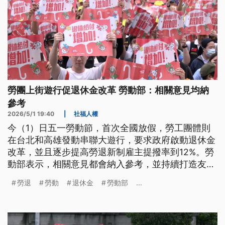
勞團上街遊行促退休金改革 勞動部：相關意見均納
參考
2026/5/1 19:40
|
社福人權
今（1）日五一勞動節，首次全國放假，勞工團體則
在台北和高雄發動串聯大遊行，要求政府啟動退休金
改革，並且逐步提高勞退新制雇主提撥率到12%。勞
動部表示，相關意見都會納入參考，並持續打造友善
職場；總統賴清德則強調，政府會改善勞動條件，今
勞退
勞動
退休金
勞動部
...
（2026）年最低工資已經連續第10年調升，超過
247萬人受惠。