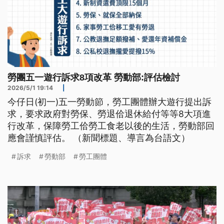
勞團五一遊行訴求8項改革 勞動部:評估檢討
2026/5/1 19:14
|
今仔日(初一)五一勞動節，勞工團體辦大遊行提出訴
求，要求政府對勞保、勞退佮退休給付等等8大項進
行改革，保障勞工佮勞工食老以後的生活，勞動部回
應會謹慎評估。 （新聞標題、導言為台語文）
訴求
勞動部
勞工團體