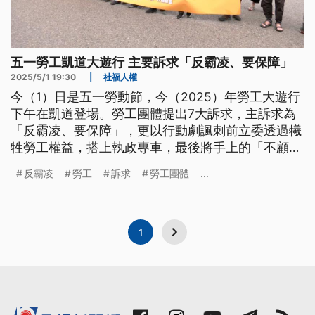
五一勞工凱道大遊行 主要訴求「反霸凌、要保障」
2025/5/1 19:30
|
社福人權
今（1）日是五一勞動節，今（2025）年勞工大遊行
下午在凱道登場。勞工團體提出7大訴求，主訴求為
「反霸凌、要保障」，更以行動劇諷刺前立委透過犧
牲勞工權益，搭上執政專車，最後將手上的「不顧勞
權只顧政權」的標語揉成紙球，丟向總統府；行政院
反霸凌
勞工
訴求
勞工團體
...
長卓榮泰則向廣大勞工夥伴致上最高敬意。
1