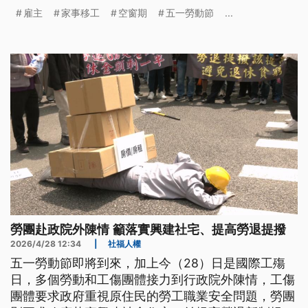
以及繳交就業安定基金，讓他們陷入更沈重的經濟負
雇主
家事移工
空窗期
五一勞動節
...
擔，要求廢除這些惡法。對此，勞動部強調已經研擬
家事移工的雇主支持方案，希望透過包括提高喘息服
務天數等方式，減輕雇主負擔。
勞團赴政院外陳情 籲落實興建社宅、提高勞退提撥
2026/4/28 12:34
|
社福人權
五一勞動節即將到來，加上今（28）日是國際工殤
日，多個勞動和工傷團體接力到行政院外陳情，工傷
團體要求政府重視原住民的勞工職業安全問題，勞團