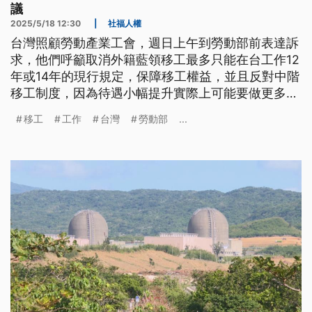
議
2025/5/18 12:30
|
社福人權
台灣照顧勞動產業工會，週日上午到勞動部前表達訴
求，他們呼籲取消外籍藍領移工最多只能在台工作12
年或14年的現行規定，保障移工權益，並且反對中階
移工制度，因為待遇小幅提升實際上可能要做更多
事，形同是另一層對移工的剝削。
移工
工作
台灣
勞動部
...