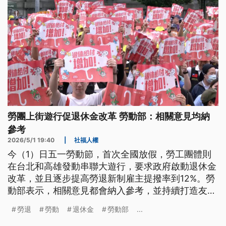
勞團上街遊行促退休金改革 勞動部：相關意見均納
參考
2026/5/1 19:40
|
社福人權
今（1）日五一勞動節，首次全國放假，勞工團體則
在台北和高雄發動串聯大遊行，要求政府啟動退休金
改革，並且逐步提高勞退新制雇主提撥率到12%。勞
動部表示，相關意見都會納入參考，並持續打造友善
職場；總統賴清德則強調，政府會改善勞動條件，今
勞退
勞動
退休金
勞動部
...
（2026）年最低工資已經連續第10年調升，超過