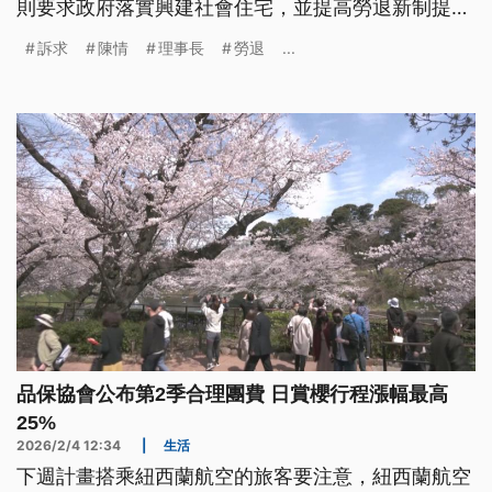
則要求政府落實興建社會住宅，並提高勞退新制提
撥。對此行政院強調，會將團體意見帶回去好好討
訴求
陳情
理事長
勞退
...
論。
品保協會公布第2季合理團費 日賞櫻行程漲幅最高
25%
2026/2/4 12:34
|
生活
下週計畫搭乘紐西蘭航空的旅客要注意，紐西蘭航空