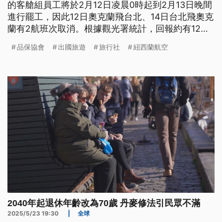
的客艙組員工將於2月12日凌晨0時起到2月13日晚間
進行罷工，因此12日奧克蘭飛台北、14日台北飛奧克
蘭有2航班次取消。根據觀光署統計，回報約有12
團、281名旅客受影響（包含去程及回程）。另外品
品保協會
出國旅遊
旅行社
紐西蘭航空
保協會也公布今（2026）年第2季最新合理團費，其
中日本賞櫻5天行程價格大約4萬，整體漲幅約1成5
至2成5。
2040年起退休年齡改為70歲 丹麥修法引民眾不滿
2025/5/23 19:30
|
全球