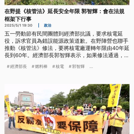
在野提《核管法》延長安全年限 郭智輝：會在法規
框架下行事
2025/5/1 19:30
|
政治
五一勞動節有民間團體到經濟部抗議，要求核電延
役，訴求官員為錯誤能源政策道歉。在野陣營也聯手
推動《核管法》修法，要將核電廠運轉年限由40年延
長到60年。經濟部長郭智輝表示，如果修法通過，政
府會在法規框架下行事，也透露包括安全檢查以及訂
經濟部長
燃料棒
核電
郭智輝
...
製燃料棒，最快要16到18個月才能再重啟核電。