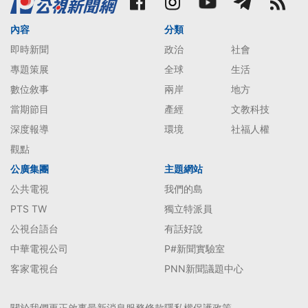
內容
分類
即時新聞
政治
社會
專題策展
全球
生活
數位敘事
兩岸
地方
當期節目
產經
文教科技
深度報導
環境
社福人權
觀點
公廣集團
主題網站
公共電視
我們的島
PTS TW
獨立特派員
公視台語台
有話好說
中華電視公司
P#新聞實驗室
客家電視台
PNN新聞議題中心
關於我們
更正啟事
最新消息
服務條款
隱私權保護政策