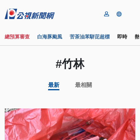
總預算審查
白海豚颱風
苦茶油苯駢芘超標
即時
熱
#竹林
最新
最相關