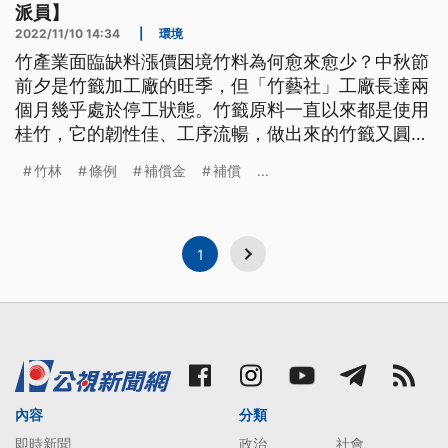
派員】
2022/11/10 14:34
|
環境
竹產業面臨缺料漲價困境竹料為何愈來愈少？中秋節
前夕是竹籤加工廠的旺季，但「竹藝社」工廠長達兩
個月幾乎處於停工狀態。竹籤原料一直以來都是使用
桂竹，它的韌性佳、工序流暢，做出來的竹籤又圓、
品質也好，在缺料的情況下，下游廠商催貨，老闆試
竹林
條例
補償金
補償
...
著以孟宗竹替代桂竹。但是竹藝社老闆吳茂周說，孟
宗竹消磨得很快，因為這種竹子廢料多，做出來的成
品切面僅有半圓，還要找人把這些不漂亮的竹籤挑
出。由於9月也是搭建蚵棚的季節，桂
1
內容
分類
即時新聞
政治
社會