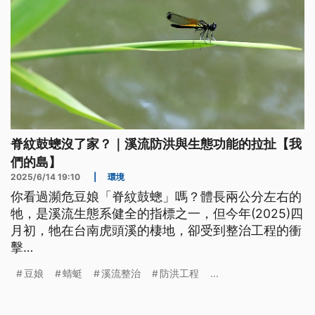
脊紋鼓蟌沒了家？｜溪流防洪與生態功能的拉扯【我
們的島】
2025/6/14 19:10
|
環境
你看過瀕危豆娘「脊紋鼓蟌」嗎？體長兩公分左右的
牠，是溪流生態系健全的指標之一，但今年(2025)四
月初，牠在台南虎頭溪的棲地，卻受到整治工程的衝
擊…
豆娘
蜻蜓
溪流整治
防洪工程
...