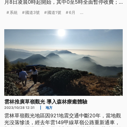
月8日凌晨0時起開始，其中0至5時全面暫停收費；
國道5號北向則將於6月9日、10日2天實施高乘載管
系統
國道3號
國道1號
6月
...
制。
雲林推廣草嶺觀光 導入森林療癒體驗
2023/10/28 12:31
|
地方
雲林草嶺觀光地區因921地震交通中斷20年，當地觀
光沒落慘淡，經去年雲149甲線草嶺公路重新通車，