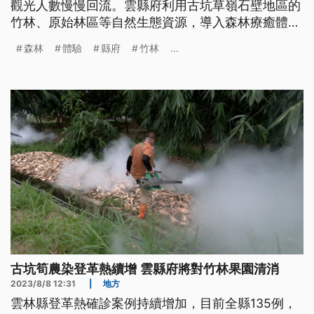
觀光人數慢慢回流。雲縣府利用古坑草嶺石壁地區的
竹林、原始林區等自然生態資源，導入森林療癒體
驗，近期吸引不少遊客體驗。文化觀光處表示，草嶺
森林
體驗
縣府
竹林
...
遊客明顯增加，預估年底可達80萬人次。
古坑筍農染登革熱續增 雲縣府將對竹林果園清消
2023/8/8 12:31
|
地方
雲林縣登革熱確診案例持續增加，目前全縣135例，