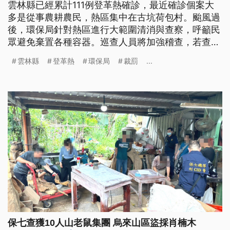
雲林縣已經累計111例登革熱確診，最近確診個案大
多是從事農耕農民，熱區集中在古坑荷包村。颱風過
後，環保局針對熱區進行大範圍清消與查察，呼籲民
眾避免棄置各種容器。巡查人員將加強稽查，若查獲
積水孳生孑孓，將裁罰1200元至6000元罰鍰。
雲林縣
登革熱
環保局
裁罰
...
保七查獲10人山老鼠集團 烏來山區盜採肖楠木