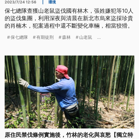
2023/7/24 12:56
|
環境
保七總隊查獲山老鼠盜伐國有林木，張姓嫌犯等10人
的盜伐集團，利用深夜與清晨在新北市烏來盜採珍貴
的肖楠木，犯案過程中還不斷變化車輛，相當狡猾。
保七總隊
有期徒刑
森林
山老鼠
...
原住民禁伐條例實施後，竹林的老化與哀愁【獨立特