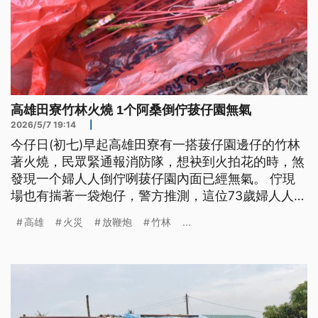
高雄田寮竹林火燒 1个阿桑倒佇菝仔園無氣
2026/5/7 19:14
|
今仔日(初七)早起高雄田寮有一搭菝仔園邊仔的竹林
著火燒，民眾緊通報消防隊，想袂到火拍花的時，煞
發現一个婦人人倒佇咧菝仔園內面已經無氣。 佇現
場也有揣著一袋炮仔，警方推測，這位73歲婦人人，
可能是為著放炮仔趕猴才會引起火災，家己閣無細膩
高雄
火災
放鞭炮
竹林
...
跋倒才袂赴走，詳細原因閣需要理清。（新聞標題、
導言為台語文）