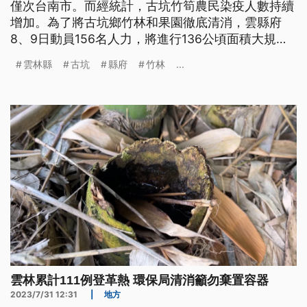
僅次台南市。而經統計，古坑竹筍農民染疫人數持續
增加。為了將古坑鄉竹林和果園徹底清消，雲縣府
8、9日動員156名人力，將進行136公頃面積大規模
化學防治消毒，並提出補償農民辦法，希望能有效控
雲林縣
古坑
縣府
竹林
...
制疫情。
雲林累計111例登革熱 環保局清消籲勿棄置容器
2023/7/31 12:31
|
地方