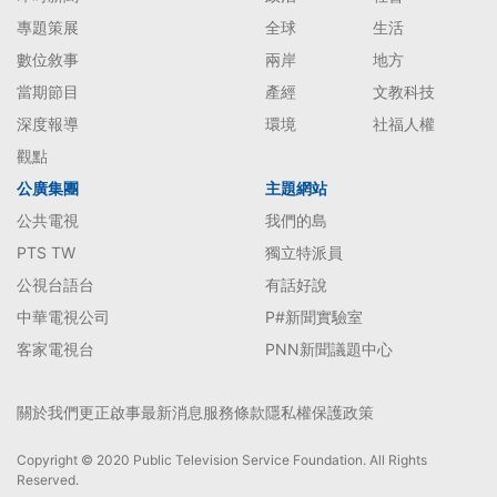
專題策展
全球
生活
數位敘事
兩岸
地方
當期節目
產經
文教科技
深度報導
環境
社福人權
觀點
公廣集團
主題網站
公共電視
我們的島
PTS TW
獨立特派員
公視台語台
有話好說
中華電視公司
P#新聞實驗室
客家電視台
PNN新聞議題中心
關於我們
更正啟事
最新消息
服務條款
隱私權保護政策
Copyright © 2020 Public Television Service Foundation. All Rights
Reserved.