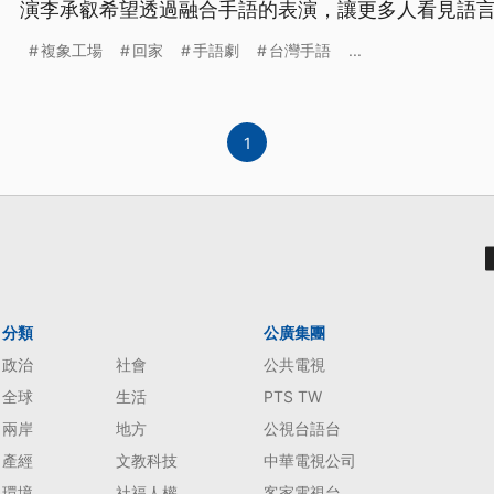
演李承叡希望透過融合手語的表演，讓更多人看見語
障礙地走進劇場，感受藝術的溫度。
複象工場
回家
手語劇
台灣手語
...
1
分類
公廣集團
政治
社會
公共電視
全球
生活
PTS TW
兩岸
地方
公視台語台
產經
文教科技
中華電視公司
環境
社福人權
客家電視台