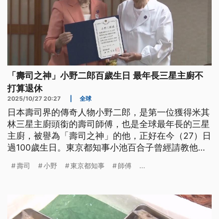
「壽司之神」小野二郎百歲生日 最年長三星主廚不
打算退休
2025/10/27 20:27
|
全球
日本壽司界的傳奇人物小野二郎，是第一位獲得米其
林三星主廚頭銜的壽司師傅，也是全球最年長的三星
主廚，被譽為「壽司之神」的他，正好在今（27）日
過100歲生日。東京都知事小池百合子曾經請教他的
長壽秘訣，小野二郎的回答很簡單就是「工作」，他
壽司
小野
東京都知事
師傅
...
說自己從來沒打算完全退休。