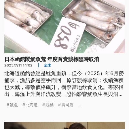
日本函館鬧魷魚荒 年度首賣競標臨時取消
2025/7/11 14:02
|
全球
北海道函館曾經是魷魚重鎮，但今（2025）年6月撈
捕季，漁船多是空手而回，原訂競標取消；後續漁獲
也大減，導致價格飆升，衝擊當地飲食文化。專家指
出，海溫上升與洋流改變，恐怕影響魷魚生長與洄游
路線。
魷魚
北海道
競標
壽司店
...