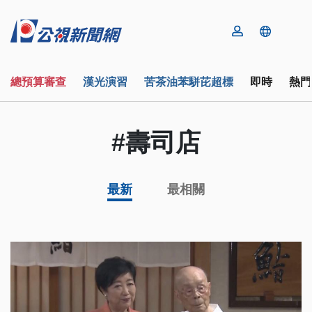
總預算審查
漢光演習
苦茶油苯駢芘超標
即時
熱門
#壽司店
最新
最相關