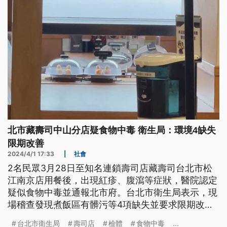
北市藏壽司中山分店疑食物中毒 衛生局：環境4缺失
限期改善
2024/4/1 17:33
|
社會
2名民眾3月28日至知名連鎖壽司店藏壽司台北市松
江南京店用餐後，出現紅疹、腹瀉等症狀，醫院認定
疑似食物中毒並通報北市府。台北市衛生局表示，現
場稽查發現煮飯區有髒污等4項缺失並要求限期改
善，也已採集工作人員及環境檢體檢驗中。
台北市衛生局
壽司店
檢體
食物中毒
...