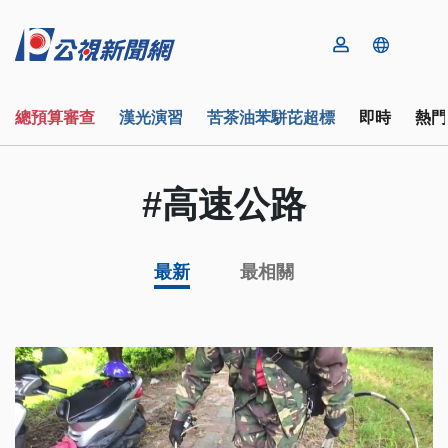
總預算審查
漢光演習
苦茶油苯駢芘超標
即時
熱門
#高速公路
最新
最相關