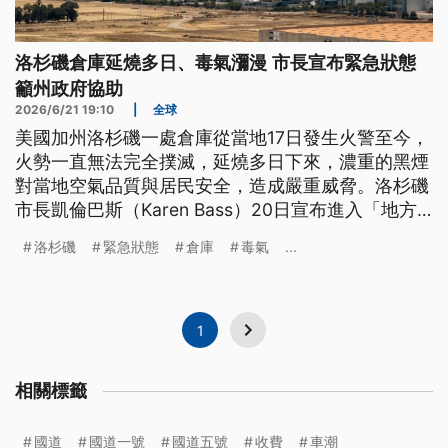
洛杉磯倉庫延燒多日、毒氣瀰漫 市長宣布緊急狀態
籲州政府協助
2026/6/21 19:10
|
全球
美國加州洛杉磯一處倉庫從當地17日發生火警至今，
火勢一直無法完全撲滅，延燒多日下來，濃重的黑煙
對當地空氣品質與居民安全，造成嚴重威脅。洛杉磯
市長凱倫巴斯（Karen Bass）20日宣布進入「地方
緊急狀態」，同時也向州政府尋求協助，希望盡速撲
洛杉磯
緊急狀態
倉庫
毒氣
...
滅火勢。
1
相關標籤
國道
國道一號
國道五號
收費
車潮