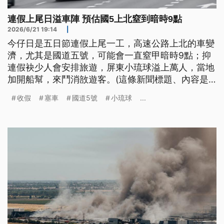
連假上尾日溢車陣 預估國5上北窒到暗時9點
2026/6/21 19:14
|
今仔日是五日節連假上尾一工，高速公路上北的車變
濟，尤其是國道五號，可能會一直窒甲暗時9點；抑
連假袂少人會安排旅遊，屏東小琉球溢上萬人，當地
加開船幫，來鬥消敨遊客。(這條新聞標題、內容是
台文)
收假
塞車
國道5號
小琉球
...