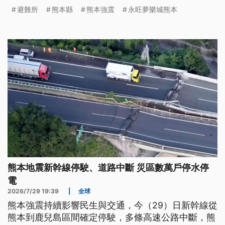
經過兩晚的搜救，陸續找到生還者與罹難者遺體。震
避難所
熊本縣
熊本強震
永旺夢樂城熊本
度達到最高7級的宇城市和冰川町也傳出有民眾死
傷。預計隨著救災行動發展，死傷人數可能還會持續
攀升。
熊本地震新幹線停駛、道路中斷 災區數萬戶停水停
電
2026/7/29 19:39
|
全球
熊本強震持續影響民生與交通，今（29）日新幹線從
熊本到鹿兒島區間確定停駛，多條高速公路中斷，熊