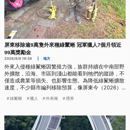
屏東移除逾9萬隻外來種綠鬣蜥 冠軍獵人7個月領近
99萬獎勵金
2026/8/6 19:39
|
地方
外來入侵種綠鬣蜥因繁殖力強，族群持續在中南部野
外擴散，沿海、市區到淺山都能看到牠們的蹤跡，不
僅造成農業等損失、也影響生態。為降低綠鬣蜥擴散
速度，不少縣市編列移除預算，像屏東今（2026）
年到7月為止，已移除9萬多隻，其中有7成是民間移
綠鬣蜥
獵人
外來種
禮券
除，有獵人7個月就領了近99萬的移除獎金禮券。