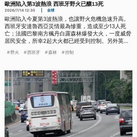
歐洲陷入第3波熱浪 西班牙野火已釀13死
2026/7/14 12:35
|
全球
歐洲陷入今夏第3波熱浪，也讓野火危機急速升高。
西班牙安達魯西亞災情最為慘重，造成至少13人死
亡；法國巴黎南方楓丹白露森林爆發大火，一度威脅
居民安全，所幸2起大火都已經受到控制。另外英
國、克羅埃西亞也都出現災情。
野火
西班牙
森林
控制