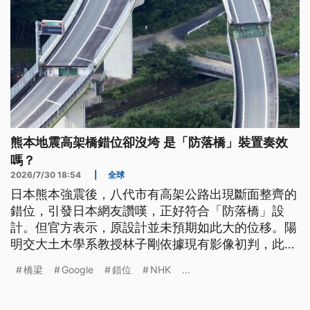
熊本地震高架橋錯位卻沒垮 是「防落橋」裝置奏效
嗎？
2026/7/30 18:54
|
全球
日本熊本強震後，八代市有高架公路出現斷面整齊的
錯位，引發日本網友讚嘆，正好符合「防落橋」設
計。但官方表示，原設計並未預期如此大的位移。陽
明交大土木學系教授林子剛依據現有影像初判，此橋
梁設有「止震塊」及「防落拉桿」，最後可能剛好卡
橋梁
Google
錯位
NHK
...
在維修通道鋼架上，使橋梁未整段崩塌。