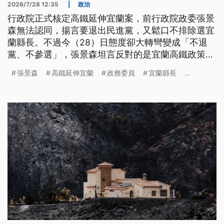
2026/7/28 12:35
|
政治
行政院正式核定高鐵延伸宜蘭案，前行政院政委張景
森無法認同，揚言要退出民進黨，又鬆口不排除選宜
蘭縣長。不過今（28）日態度卻大轉彎變成「不退
黨、不參選」，張景森坦言反對的是宜蘭高鐵政策並
非民進黨，對於宜蘭高鐵議題，他也表態支持推動公
張景森
高鐵延伸宜蘭
政務委員
宜蘭縣長
...
投。