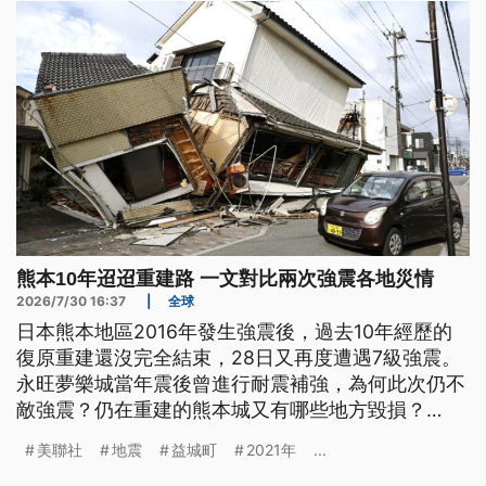
熊本10年迢迢重建路 一文對比兩次強震各地災情
2026/7/30 16:37
|
全球
日本熊本地區2016年發生強震後，過去10年經歷的
復原重建還沒完全結束，28日又再度遭遇7級強震。
永旺夢樂城當年震後曾進行耐震補強，為何此次仍不
敵強震？仍在重建的熊本城又有哪些地方毀損？
2016年即是重災區的宇城市、益城町，這次災情如
美聯社
地震
益城町
2021年
...
何？