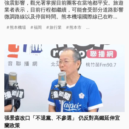
強震影響，觀光署掌握目前團客在當地都平安。旅遊
業者表示，目前行程都繼續，可能會受部分道路影響
微調路線以及停留時間。熊本機場國際線已在昨
（28）日恢復，包括華航與星宇航空今天都有加班機
熊本機場
福岡
旅行業
熊本市
...
到福岡，疏運滯留旅客，估計這兩天應該就會消化完
受影響航班。
張景森改口「不退黨、不參選」 仍反對高鐵延伸宜
蘭政策