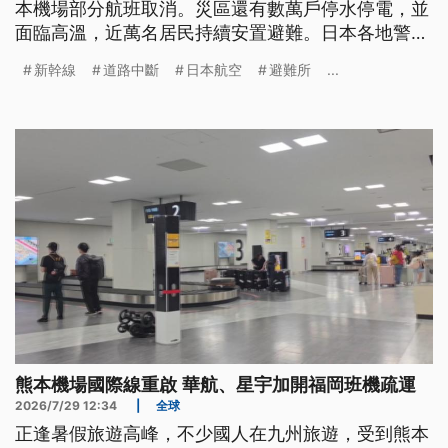
本機場部分航班取消。災區還有數萬戶停水停電，並
面臨高溫，近萬名居民持續安置避難。日本各地警
消、自衛隊與救援人力，也陸續集結投入災區協助。
新幹線
道路中斷
日本航空
避難所
...
熊本機場國際線重啟 華航、星宇加開福岡班機疏運
2026/7/29 12:34
|
全球
正逢暑假旅遊高峰，不少國人在九州旅遊，受到熊本