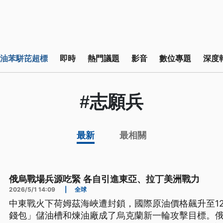
油苯駢芘超標
即時
熱門議題
影音
數位專題
深度
#志願兵
最新
最相關
俄烏戰場兵源吃緊 各自引進東亞、拉丁美洲戰力
2026/5/1 14:09
|
全球
中東戰火下荷姆茲海峽遭封鎖，國際原油價格飆升至1
錢包」儲油槽和煉油廠成了烏克蘭新一輪攻擊目標。俄