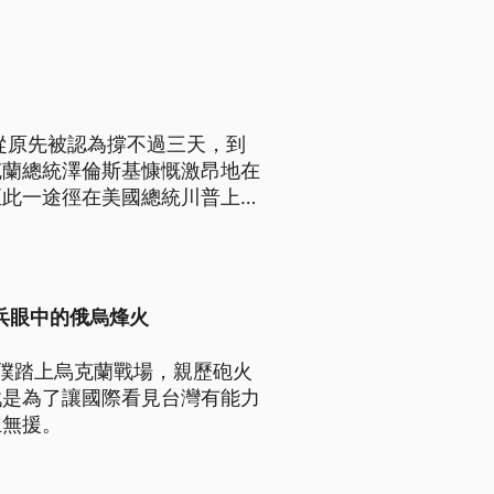
蘭從原先被認為撐不過三天，到
克蘭總統澤倫斯基慷慨激昂地在
至此一途徑在美國總統川普上任
此一年來的新變數及各國未來的
兵眼中的俄烏烽火
僕踏上烏克蘭戰場，親歷砲火
戰是為了讓國際看見台灣有能力
立無援。