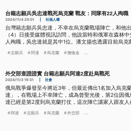
台籍志願兵吳忠達戰死烏克蘭 戰友：同隊有22人殉職
2024/11/4 20:01
|
社福人權
台灣籍志願兵吳忠達，不幸在烏克蘭戰場陣亡，和他
（4）日接受媒體視訊訪問，他說當時和俄軍在森林中
人殉職，吳忠達就是其中1位。潘文揚也透露目前烏克
3名台籍志願兵。
志願兵
阿達
烏克蘭
撫恤金
...
外交部查證證實 台籍志願兵阿達2度赴烏戰死
2024/11/3 19:31
|
社會
俄烏戰爭爆發至今將近3年，但最近傳出1名加入烏克
達」，在戰場上不幸陣亡，成為曾聖光後，第2位因俄
達已經是第2度到烏克蘭打仗，這次陣亡讓家人跟友人
阿達
志願兵
烏克蘭
外交部
...