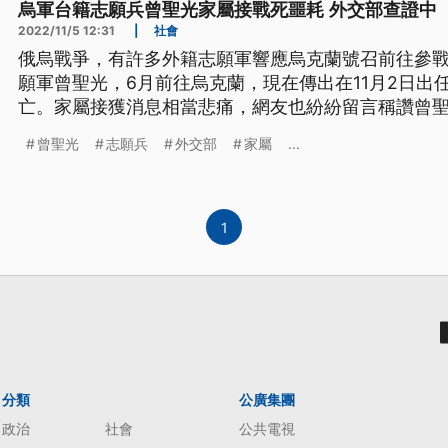
烏軍台籍志願兵曾聖光家屬接戰死噩耗 外交部查證中
2022/11/5 12:31
|
社會
俄烏戰爭，有許多外籍志願軍響應烏克蘭號召前往參戰
願軍曾聖光，6月前往烏克蘭，現在傳出在11月2日出
亡。家屬接獲消息相當悲痛，網友也紛紛留言稱讚曾
回台灣，外交部表示高度重視，已與家屬聯繫表達關
曾聖光
志願兵
外交部
家屬
...
1
分類
公廣集團
政治
社會
公共電視