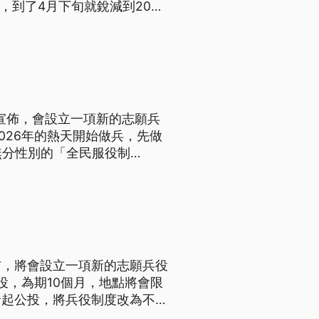
，到了4月下旬就銳減到200
況下，也分別透過經濟誘因或政
7宣佈，會設立一項新的志願兵
026年的熱天開始做兵，先做
無分性別的「全民服役制
題、導言為台語文）
布，將會設立一項新的志願兵役
服役，為期10個月，地點將會限
發起公投，將兵役制度改為不分
役制」。