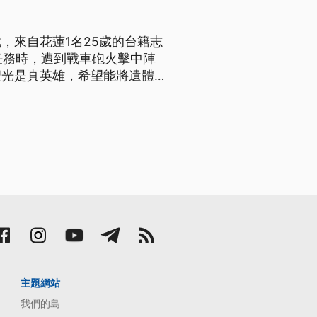
，來自花蓮1名25歲的台籍志
任務時，遭到戰車砲火擊中陣
聖光是真英雄，希望能將遺體運
心，正在進行跨國查證中。
主題網站
我們的島