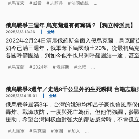
馬克宏
威脅
志願兵
法國總統
...
俄烏戰爭三週年 烏克蘭還有何籌碼？【獨立特派員】
2025/3/3 13:26
|
全球
2022年2月24日清晨俄羅斯全面入侵烏克蘭，烏克
如今已滿三週年，俄軍奪下烏國領土20%。從最初烏
各國呼籲團結，到如今似乎也只剩呼籲團結一途，甚
後一句「你沒籌碼」後也前途堪慮。獨立特派員盤點
烏克蘭
2024年
俄羅斯
北韓
...
談判籌碼何在。
俄烏戰爭3週年／走過8千公里外的生死瞬間 台籍志願
2025/2/24 15:01
|
全球
俄烏戰爭屆滿3年，台灣的姚冠均和呂子豪也曾風塵僕
轟炸、戰壕攻防，一度與死亡為伍。但他們強調，參
援助，希望台灣同樣面對強大的鄰居威脅時，不會孤
志願軍
烏克蘭
軍團
加入
...