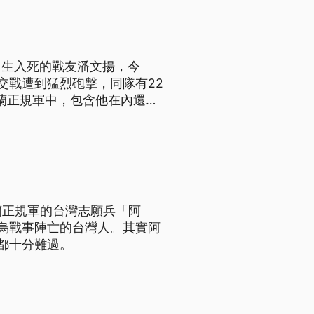
出生入死的戰友潘文揚，今
交戰遭到猛烈砲擊，同隊有22
蘭正規軍中，包含他在內還有
蘭正規軍的台灣志願兵「阿
烏戰事陣亡的台灣人。其實阿
都十分難過。