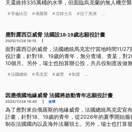
天還維持335萬桶的水準，但面臨烏克蘭的無人機空襲
萬桶左右。另一方面，俄烏雙方在本土兵源吃緊的情
哥倫比亞
俄羅斯
北韓士兵
拉丁美洲
...
治結盟，各自也引進了拉丁美洲與東亞的外籍戰力。
應對露西亞威脅 法國設18-19歲志願役計畫
2025/11/28 19:15
|
面對露西亞的威脅，法國總統馬克宏佇當地時間11/2
役計畫，針對18、19歲的青年，無分查埔、查某，對2
10個月。另外，瑞士也拍算辦公投，共兵役制度改做
度」，取代目前的「男性強制做兵制度」。（新聞標
法國總統
馬克宏
威脅
制度
...
因應俄國地緣威脅 法國將啟動青年志願役計畫
2025/11/28 19:40
|
全球
為了應對來自俄羅斯的地緣威脅，法國總統馬克宏宣
計畫，針對18、19歲的青年，從2026年的夏季開始
制在法國國內以及海外法屬領土。另外，瑞士也打算
男女的「全民服役制」，來取代現行的「男性強制兵