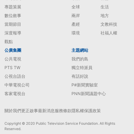
專題策展
全球
生活
數位敘事
兩岸
地方
當期節目
產經
文教科技
深度報導
環境
社福人權
觀點
公廣集團
主題網站
公共電視
我們的島
PTS TW
獨立特派員
公視台語台
有話好說
中華電視公司
P#新聞實驗室
客家電視台
PNN新聞議題中心
關於我們
更正啟事
最新消息
服務條款
隱私權保護政策
Copyright © 2020 Public Television Service Foundation. All Rights
Reserved.