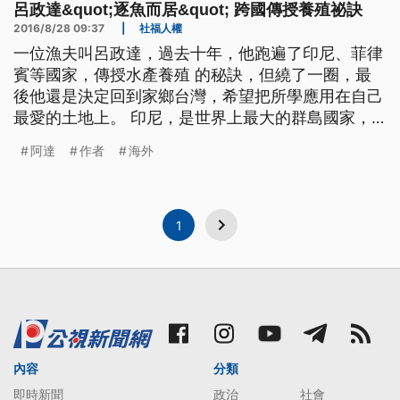
呂政達&quot;逐魚而居&quot; 跨國傳授養殖祕訣
2016/8/28 09:37
|
社福人權
一位漁夫叫呂政達，過去十年，他跑遍了印尼、菲律
賓等國家，傳授水產養殖 的秘訣，但繞了一圈，最
後他還是決定回到家鄉台灣，希望把所學應用在自己
最愛的土地上。 印尼，是世界上最大的群島國家，
在這個千島之國，有一個來自台灣雲林的漁夫，呂政
阿達
作者
海外
達，大家都叫他阿達，小時候愛吃魚，長大念水產養
殖，年紀輕輕從台灣出發，在世界各地傳授養殖秘
訣。 ==跨國水產養殖工作者 呂政達== 從國中的時
候 有相當的
1
內容
分類
即時新聞
政治
社會