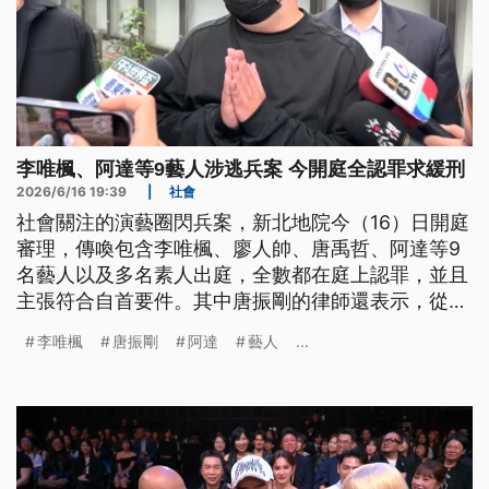
李唯楓、阿達等9藝人涉逃兵案 今開庭全認罪求緩刑
2026/6/16 19:39
|
社會
社會關注的演藝圈閃兵案，新北地院今（16）日開庭
審理，傳喚包含李唯楓、廖人帥、唐禹哲、阿達等9
名藝人以及多名素人出庭，全數都在庭上認罪，並且
主張符合自首要件。其中唐振剛的律師還表示，從唐
振剛自首後，帶動其他藝人自首。李唯楓與阿達的律
李唯楓
唐振剛
阿達
藝人
...
師則以藝人沒前科、熱心公益，來爭取緩刑機會。而
在庭後阿達也向大眾致歉，坦言做了不好的示範。