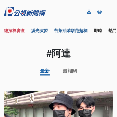
總預算審查
漢光演習
苦茶油苯駢芘超標
即時
熱門
#阿達
最新
最相關