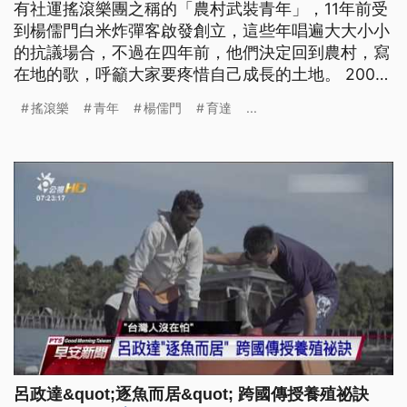
有社運搖滾樂團之稱的「農村武裝青年」，11年前受
到楊儒門白米炸彈客啟發創立，這些年唱遍大大小小
的抗議場合，不過在四年前，他們決定回到農村，寫
在地的歌，呼籲大家要疼惜自己成長的土地。 2007
年受到白米炸彈客楊儒門刺激而成立的農村武裝青
搖滾樂
青年
楊儒門
育達
...
年，創團之初不只在抗議現場為弱勢、為民眾發聲，
也唱進環評會議，為白海豚寫歌。不過在四年前，主
唱阿達覺得，農武是時候跳離同溫層，也應該要轉
型。 農村武裝青年主 江育達說
呂政達&quot;逐魚而居&quot; 跨國傳授養殖祕訣