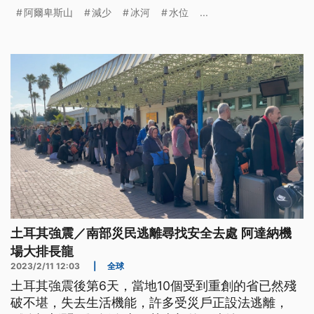
歐洲義大利境內的阿爾卑斯山的最大冰河，也因全球
阿爾卑斯山
減少
冰河
水位
...
暖化可能在百年內消失。
土耳其強震／南部災民逃離尋找安全去處 阿達納機
場大排長龍
2023/2/11 12:03
|
全球
土耳其強震後第6天，當地10個受到重創的省已然殘
破不堪，失去生活機能，許多受災戶正設法逃離，