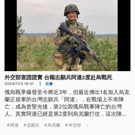
外交部查證證實 台籍志願兵阿達2度赴烏戰死
2024/11/3 19:31
|
社會
俄烏戰爭爆發至今將近3年，但最近傳出1名加入烏克
蘭正規軍的台灣志願兵「阿達」，在戰場上不幸陣
亡，成為曾聖光後，第2位因俄烏戰事陣亡的台灣
人。其實阿達已經是第2度到烏克蘭打仗，這次陣亡
讓家人跟友人都十分難過。
阿達
志願兵
烏克蘭
外交部
...