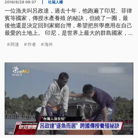
2016/8/28 09:37
|
社福人權
一位漁夫叫呂政達，過去十年，他跑遍了印尼、菲律
賓等國家，傳授水產養殖 的秘訣，但繞了一圈，最
後他還是決定回到家鄉台灣，希望把所學應用在自己
最愛的土地上。 印尼，是世界上最大的群島國家，
在這個千島之國，有一個來自台灣雲林的漁夫，呂政
阿達
作者
海外
達，大家都叫他阿達，小時候愛吃魚，長大念水產養
殖，年紀輕輕從台灣出發，在世界各地傳授養殖秘
訣。 ==跨國水產養殖工作者 呂政達== 從國中的時
候 有相當的