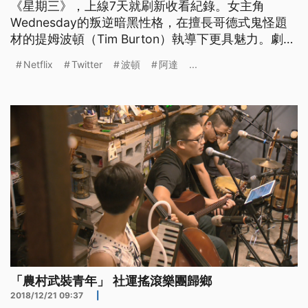
《星期三》，上線7天就刷新收看紀錄。女主角
Wednesday的叛逆暗黑性格，在擅長哥德式鬼怪題
材的提姆波頓（Tim Burton）執導下更具魅力。劇中
的小手不是電腦特效，而是由真人飾演，拍攝過程深
Netflix
Twitter
波頓
阿達
...
具挑戰。
「農村武裝青年」 社運搖滾樂團歸鄉
2018/12/21 09:37
|