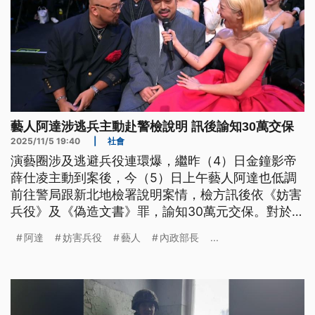
藝人阿達涉逃兵主動赴警檢說明 訊後諭知30萬交保
2025/11/5 19:40
|
社會
演藝圈涉及逃避兵役連環爆，繼昨（4）日金鐘影帝
薛仕凌主動到案後，今（5）日上午藝人阿達也低調
前往警局跟新北地檢署說明案情，檢方訊後依《妨害
兵役》及《偽造文書》罪，諭知30萬元交保。對於是
否還有未爆彈，內政部長劉世芳呼籲涉及逃避兵役的
阿達
妨害兵役
藝人
內政部長
...
當事人，應盡快出面。