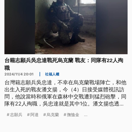
台籍志願兵吳忠達戰死烏克蘭 戰友：同隊有22人殉
職
2024/11/4 20:01
|
社福人權
台灣籍志願兵吳忠達，不幸在烏克蘭戰場陣亡，和他
出生入死的戰友潘文揚，今（4）日接受媒體視訊訪
問，他說當時和俄軍在森林中交戰遭到猛烈砲擊，同
隊有22人殉職，吳忠達就是其中1位。潘文揚也透露
目前烏克蘭正規軍中，包含他在內還有3名台籍志願
志願兵
阿達
烏克蘭
撫恤金
...
兵。