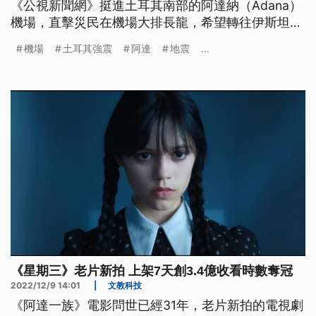
《公視新聞網》挺進土耳其南部的阿達納（Adana）
機場，直擊災民在機場大排長龍，希望轉往伊斯坦
堡，尋找安全的容身之處。
機場
土耳其強震
阿達
地震
...
《星期三》老片新拍 上架7天創3.4億收看時數奪冠
2022/12/9 14:01
|
文教科技
《阿達一族》電影問世已經31年，老片新拍的電視劇