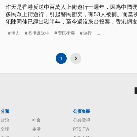
昨天是香港反送中百萬人上街遊行一週年，因為中國
多民眾上街遊行，引起警民衝突，有53人被捕。而當
犯陳同佳已經出獄半年，至今還沒來台投案，香港網
進度。 遊行的香港民眾走出馬路，防暴警察就邊跑邊
港人
香港反送中
警民衝突
遊行
...
送中百萬人上街遊行屆滿一週年的日子，雖然因為疫
年，不過港人心中怒火沒有熄滅，
1
分類
公廣集團
政治
社會
公共電視
全球
生活
PTS TW