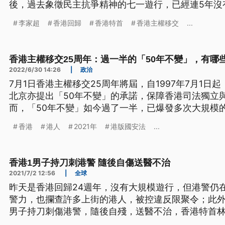
後，過去象徵民主抗爭精神的七一遊行，已經連5年沒
升中港澳旅遊警示到橙色，陸委會表示，香港國安法
李家超
香港回歸
香港特首
香港主權移交
...
況不要惡化。
香港主權移交25周年：過一半的「50年不變」，有哪
2022/6/30 14:26
|
政治
7月1日香港主權移交25周年將屆，自1997年7月1
北京亦提出「50年不變」的承諾，保障香港司法獨立
而，「50年不變」如今過了一半，已爆發多次大規模
版國安法」的實施而迅速外流。在港人認同動搖、政治
香港
港人
2021年
港版國安法
...
竟發生了哪些改變？
香港1男子持刀刺港警 隨後自傷送醫不治
2021/7/2 12:56
|
全球
昨天是香港回歸24週年，沒有大規模遊行，但港警仍
警力，也攔查許多上街的港人，被控違反限聚令；此外
男子持刀刺傷港警，隨後自殘，送醫不治，香港特首
烈譴責，港警初步調查，認為是「孤狼」式本土恐怖