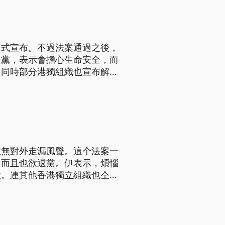
正式宣布。不過法案通過之後，
退黨，表示會擔心生命安全，而
。同時部分港獨組織也宣布解
全，希望香港年輕人要先保護自
香港眾志秘書長職務，並且退
攏無對外走漏風聲。這个法案一
，而且也欲退黨。伊表示，煩惱
散。連其他香港獨立組織也仝款
的安全，愛香港的少年人先保護
去香港眾志秘書長職務，並且