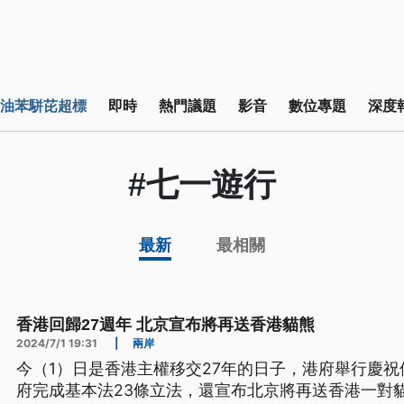
油苯駢芘超標
即時
熱門議題
影音
數位專題
深度
#七一遊行
最新
最相關
香港回歸27週年 北京宣布將再送香港貓熊
2024/7/1 19:31
|
兩岸
今（1）日是香港主權移交27年的日子，港府舉行慶
府完成基本法23條立法，還宣布北京將再送香港一對