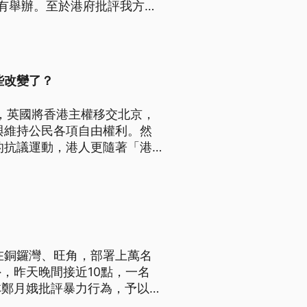
有舉辦。至於港府批評我方調
已對香港地位造成影響，希望情
些改變了？
日起，英國將香港主權移交北京，
與維持公民各項自由權利。然
的抗議運動，港人更隨著「港
地景巨變下，不變的50年究
在銅鑼灣、旺角，部署上萬名
，昨天晚間接近10點，一名
林鄭月娥批評暴力行為，予以強
襲擊。一名黑衣男子慢慢靠近正