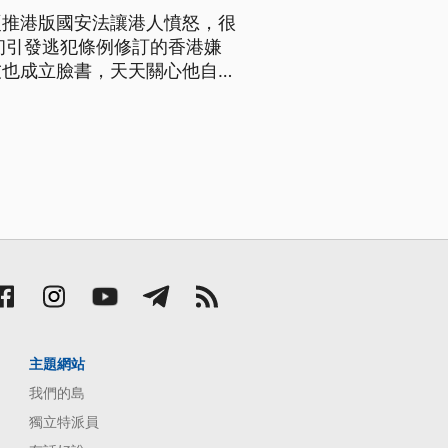
硬推港版國安法讓港人憤怒，很
初引發逃犯條例修訂的香港嫌
友也成立臉書，天天關心他自首
噴胡椒噴霧。6月9號是香港反
情，反送中抗爭暫緩了將近半
主題網站
我們的島
獨立特派員