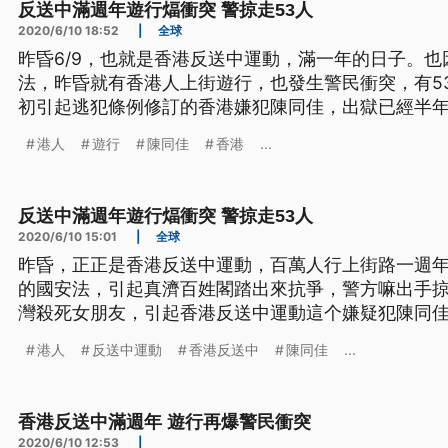
反送中滿週年遊行煏衝突 警掠走53人
2020/6/10 18:52
|
全球
昨昏6/9，也就是香港反送中運動，滿一年的日子。
法，昨昏就有香港人上街遊行，也發生警民衝突，有53人
初引起逃犯條例修訂的香港嫌犯陳同佳，出獄已經半
香港網友也繼續咧關注。 遊行的香港民眾走出馬路，
港人
遊行
陳同佳
香港
...
霧，6月9號，是香港反送中百萬人上街遊行屆滿一週
送中抗爭暫緩了將近半年，
反送中滿週年遊行煏衝突 警掠走53人
2020/6/10 15:01
|
全球
昨昏，正正是香港反送中運動，百萬人行上街路一週
的國安法，引起真濟百姓閣踏出來抗爭，警方嘛出手掠
灣殺死女朋友，引起香港反送中運動這个嫌疑犯陳同
嘛有真濟人佇網路咧看伊，當時才欲來自首。 遊行的
港人
反送中運動
香港反送中
陳同佳
...
就邊跑邊噴胡椒噴霧，6月9號，是香港反送中百萬人
雖然因為疫情，反送中抗爭暫緩了
香港反送中滿週年 遊行再爆警民衝突
2020/6/10 12:53
|