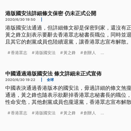
半年來已經成為香港生活的日
港版國安法詳細條文保密 仍未正式公開
2020/6/30 19:50
|
港版國安法通過，但詳細條文卻是保密到家，還沒有
黃之鋒立刻表示要辭去香港眾志秘書長職位，同時並
且其它的創黨成員也陸續退黨，讓香港眾志宣布解散
散。銅鑼灣書店創辦人林榮基表示，很擔心黃之鋒安
香港眾志
港版國安法
黃之鋒
創辦人
...
己。 港版國安法一表決通過，黃之鋒在臉書寫下辭去
出香港眾志，表示憂心性命安危，誰
中國通過港版國安法 條文詳細未正式宣佈
2020/6/30 19:22
|
全球
中國表決通過香港版本的國安法，毋過詳細的條文煞
通過，黃之鋒也隨表示欲辭掉香港眾志秘書長的職位
性命安危，其他創黨成員也攏退黨，香港眾志宣布解
解散，銅鑼灣冊店的創辦人林榮基也講，煩惱黃之鋒
香港眾志
港版國安法
黃之鋒
創辦人
...
家己。 港版國安法一表決通過，黃之鋒在臉書寫下辭
退出香港眾志，表示憂心性命安危